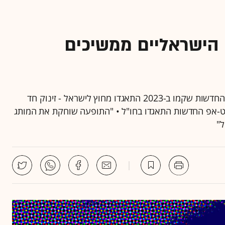
הישראליים ממשיכים
עפ"י סקר של איגוד IATI, כ-43 מחברות הסטארט-אפ החדשות שקמו ב-2023 התאגדו מחוץ לישראל - זינוק חד
 כ-19.92% מחברות הסטארט-אפ החדשות התאגדו בחו"ל • "התופעה שוחקת את המותג
ל"