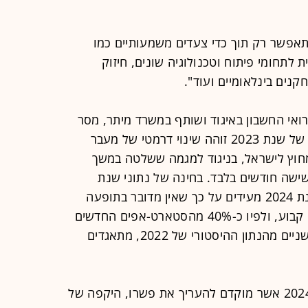
יתאפשר רק תוך כדי צעדים משמעותיים כמו
ת לתחומי פיתוח וטכנולוגיה שונים, חיזוק
ים בינלאומיים ועוד".
ורואי החשבון באיגוד ושותף במשרד מיתר, מסר
ביחס לממצאים כי "במחצית הראשונה של שנת 2023 זוהה שינוי דרמטי של מעבר
וץ לישראל, בניגוד למגמה ששלטה במשך
שישה חודשים בלבד. בחינה של נתוני שנת
2023 במלואה והרבעון הראשון של שנת 2024 מעידים על כך שאין מדובר בתופעה
קצרת-מועד אלא בהתגבשות של דפוס קבוע, ולפיו כ-40% מהסטארט-אפים החדשים
(כ-240 חברות בתקופה הנסקרת), פי שניים מהנתון ההיסטורי של 2022, מתאגדים
"על אף שינוי קל ברבעון הראשון של 2024 אשר מוקדם להעריך את פשרו, היקפה של