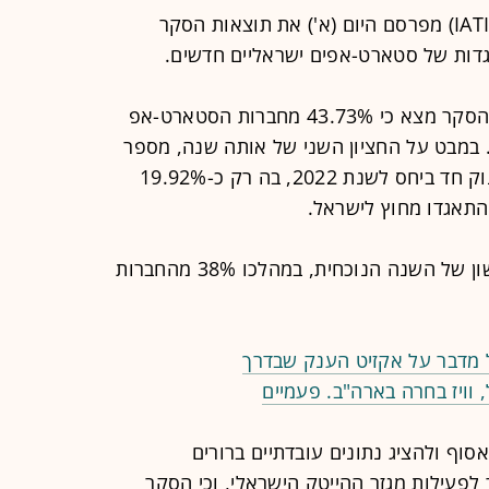
האיגוד הישראלי לתעשיות מתקדמות (IATI) מפרסם היום (א') את תוצאות הסקר
ות של סטארט-אפים ישראליים חדשים.
לגבי ההמצאים הנוגעים לשנת 2023, הסקר מצא כי 43.73% מחברות הסטארט-אפ
במבט על החציון השני של אותה שנה, מספר
זה עמד על 43%. נתון זה מלמד על זינוק חד ביחס לשנת 2022, בה רק כ-19.92%
תאגדו מחוץ לישראל.
במסגרת הסקר נבדק גם הרבעון הראשון של השנה הנוכחית, במהלכו 38% מהחברות
ל מדבר על אקזיט הענק שבדרך
 וויז בחרה בארה"ב. פעמיים
סוף ולהציג נתונים עובדתיים ברורים
פעילות מגזר ההייטק הישראלי, וכי הסקר