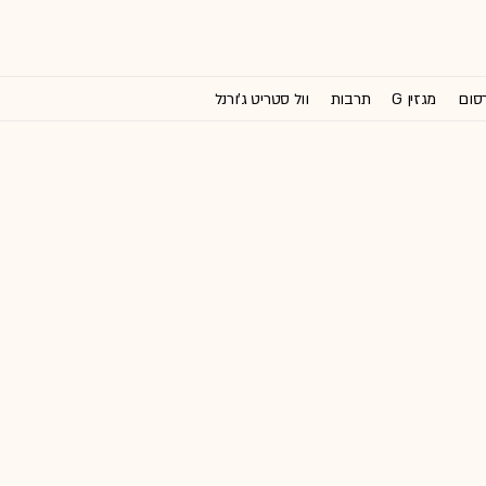
רסום
מגזין G
תרבות
וול סטריט ג'ורנל