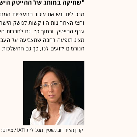
"שחיקה במותג של ההייטק היש
מנכ"לית ונשיאת איגוד התעשיות המתק
וחצי האחרונות היו קשות למשק הישרא
ענף ההייטק, ובתוך כך, גם לחברות הי
מציג תופעה רחבה שמצביעה על העברת
הגורמים ידועים לנו, כך גם ההשלכות
קרין מאיר רובינשטין, מנכ''לית IATI / צילום: סיון פרג'