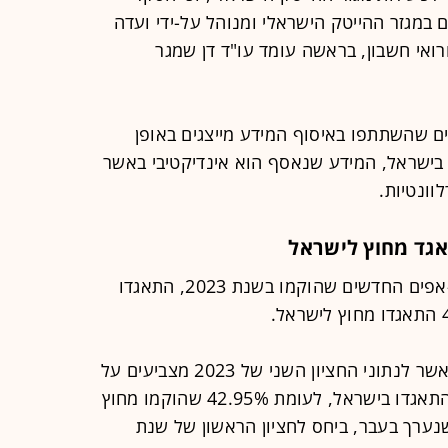
ם במגזר ההייטק הישראלי ומנוהל על-ידי ועדה
רואי חשבון, בראשה עומד עו"ד דן שמגר
ים שהשתתפו באיסוף המידע מייצגים באופן
ישראל, המידע שנאסף הוא אינדיקטיבי באשר
ונטיות.
אגד מחוץ לישראל
כאמור, הסקר מצא כי מתוך הסטארט-אפים החדשים שהוקמו בשנת 2023, התאגדו
עוד מציינים באיגוד כי הסקר הנוכחי באשר לנתוני החציון השני של 2023 מצביעים על
יחס של 57.05% של סטארט-אפים שהתאגדו בישראל, לעומת 42.95% שהוקמו מחוץ
נערך בעבר, ביחס לחציון הראשון של שנת