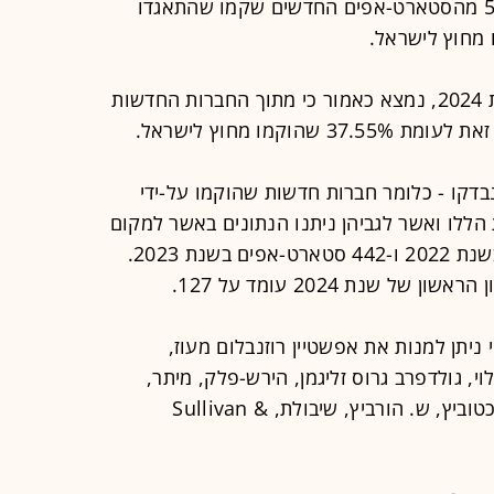
2023, סקר שהצביע על כך ש-55.69% מהסטארט-אפים החדשים שקמו שהתאגדו
מבחינת נתוני הרבעון הראשון של שנת 2024, נמצא כאמור כי מתוך החברות החדשות
קו - כלומר חברות חדשות שהוקמו על-ידי
לו ואשר לגביהן ניתנו הנתונים באשר למקום
ההתאגדות - היא 490 סטארט-אפים בשנת 2022 ו-442 סטארט-אפים בשנת 2023.
שנת 2024 עומד על 127.
יתן למנות את אפשטיין רוזנבלום מעוז,
וי, גולדפרב גרוס זליגמן, הירש-פלק, מיתר,
נשיץ ברנדיס אמיר, עמר רייטר ז'אן שוכטוביץ, ש. הורביץ, שיבולת, Sullivan &