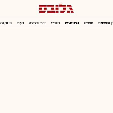
'ן ותשתיות
משפט
טכנולוגיה
גלובלי
ניהול וקריירה
דעות
שיווק ופ