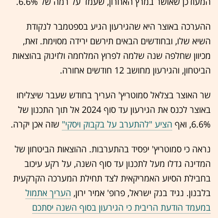
המעודכן שאושר במרץ האחרון, שעמד על רמה של 6.6%.
ההערכה באוצר היא שהגירעון הגיע בספטמבר לנקודת
השיא שלו, ובחודשים הבאים תירשם ירידה מסוימת. זאת,
מכיוון שחלפה שנה שלמה לפרוץ המלחמה ולזינוק בהוצאות
הביטחון, והגירעון מחושב 12 חודשים אחורה.
שר האוצר בצלאל סמוטריץ' העריך בחודש שעבר שיצליחו
באוצר לכנס את הגירעון עד סוף 2024 אל תוך התכנון של
6.6%, ואף
הציע "להתערב על בקבוק ויסקי"
שזה אכן יקרה.
נראה כי סמוטריץ' יפסיד בהתערבות. ההוצאות הביטחון של
המדינה גדלו מעל לתכנון עד סוף השנה, על רקע עיכוב
בחבילת הסיוע האמריקאית לצד תחילת המערכה הקרקעית
בלבנון. נגיד בנק ישראל, פרופ' אמיר ירון,
העריך אתמול
במעמד הודעת הריבית כי הגירעון בסוף השנה יסתכם