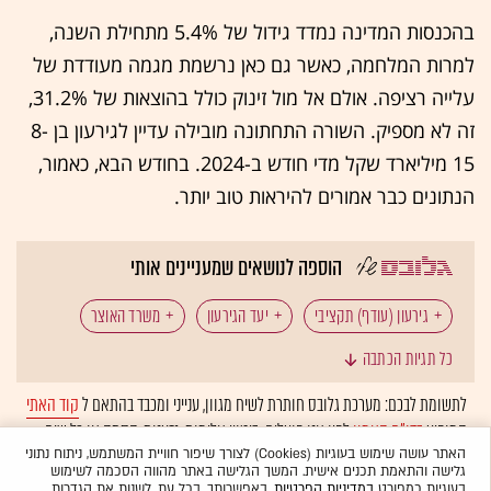
בהכנסות המדינה נמדד גידול של 5.4% מתחילת השנה,
למרות המלחמה, כאשר גם כאן נרשמת מגמה מעודדת של
עלייה רציפה. אולם אל מול זינוק כולל בהוצאות של 31.2%,
זה לא מספיק. השורה התחתונה מובילה עדיין לגירעון בן 8-
15 מיליארד שקל מדי חודש ב-2024. בחודש הבא, כאמור,
הנתונים כבר אמורים להיראות טוב יותר.
הוספה לנושאים שמעניינים אותי
גירעון (עודף) תקציבי
יעד הגירעון
משרד האוצר
כל תגיות הכתבה
הוצאות ממשלה
הכנסות ממסים
מאקרו ישראל
לתשומת לבכם: מערכת גלובס חותרת לשיח מגוון, ענייני ומכבד בהתאם ל
קוד האתי
המופיע
בדו"ח האמון
לפיו אנו פועלים. ביטויי אלימות, גזענות, הסתה או כל שיח
בצלאל סמוטריץ'
יהלי רוטנברג
כלכלת ישראל
בלתי הולם אחר מסוננים בצורה
אוטומטית
ולא יפורסמו באתר.
האתר עושה שימוש בעוגיות (Cookies) לצורך שיפור חוויית המשתמש, ניתוח נתוני
גלישה והתאמת תכנים אישית. המשך הגלישה באתר מהווה הסכמה לשימוש
בעוגיות כמפורט
במדיניות הפרטיות
. באפשרותך, בכל עת, לשנות את הגדרות