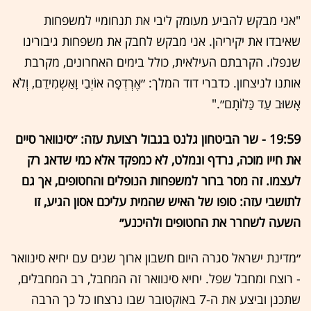
"אני מבקש להביע מעומק ליבי את תנחומיי למשפחות
שאיבדו את יקיריהן. אני מבקש לחבק את משפחות גיבורינו
שנפלו. הקרבתם העילאית, כולל בימים האחרונים, מקרבת
אותנו לניצחון. כדברי דוד המלך: ״אֶרְדְפָה אוֹיְבַי וָאַשְמִידֵם, וְלֹא
אָשוּב עַד כַּלוֹתָם״."
19:59 - שר הביטחון גלנט בגבול רצועת עזה: ״סינוואר סיים
את חייו מוכה, נרדף ונמלט, לא כמפקד אלא כמי שדאג רק
לעצמו. זה מסר ברור למשפחות הנופלים והחטופים, אך גם
לתושבי עזה: סופו של האיש שהמית עליכם אסון הגיע, זו
השעה לשחרר את החטופים ולהיכנע״
״מדינת ישראל סגרה היום חשבון ארוך שנים עם יחיא סינוואר
- רוצח ומחבל שפל. יחיא סינוואר זה המחבל, רב המחבלים,
שתכנן וביצע את ה-7 באוקטובר שבו נרצחו כל כך הרבה