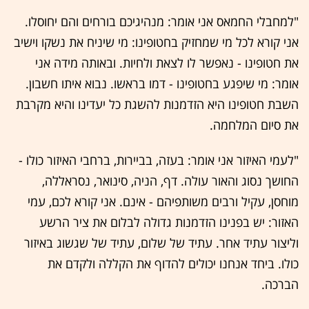
"למחבלי החמאס אני אומר: מנהיגיכם בורחים והם יחוסלו.
אני קורא לכל מי שמחזיק בחטופינו: מי שיניח את נשקו וישיב
את חטופינו - נאפשר לו לצאת ולחיות. ובאותה מידה אני
אומר: מי שיפגע בחטופינו - דמו בראשו. נבוא איתו חשבון.
השבת חטופינו היא הזדמנות להשגת כל יעדינו והיא מקרבת
את סיום המלחמה.
"לעמי האיזור אני אומר: בעזה, בביירות, ברחבי האיזור כולו -
החושך נסוג והאור עולה. דף, הניה, סינואר, נסראללה,
מוחסן, עקיל ורבים משותפיהם - אינם. אני קורא לכם, עמי
האזור: יש בפנינו הזדמנות גדולה לבלום את ציר הרשע
וליצור עתיד אחר. עתיד של שלום, עתיד של שגשוג באיזור
כולו. ביחד אנחנו יכולים להדוף את הקללה ולקדם את
הברכה.