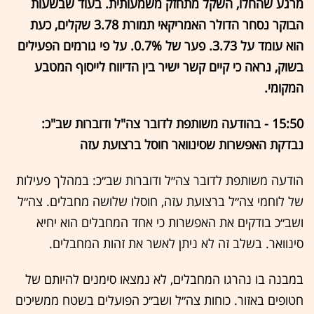
מרגע שהחלו, השקל מתחזק משמעותית. בעוד שבשעות
הבוקר נסחר הדולר האמריקאי תמורת 3.78 שקלים, כעת
הוא עומד על 3.73. פער של 0.7%. על פי גורמים הפעילים
בשוק, נראה כי קיים קשר ישיר בין הדיווח לייסוף המטבע
המקומי.
15:50 - בהודעה משותפת לדובר צה"ל ודוברות שב"כ:
נבדקת האפשרות שסינוואר חוסל ברצועת עזה
הודעה משותפת לדובר צה״ל ודוברות שב״כ: במהלך פעילות
של לוחמי צה״ל ברצועת עזה, חוסלו שלושה מחבלים. צה״ל
ושב״כ בודקים את האפשרות כי אחד המחבלים הוא יחיא
סינוואר. בשלב זה לא ניתן לאשר את זהות המחבלים.
במבנה בו נהרגו המחבלים, לא נמצאו סימנים להיותם של
חטופים באזור. כוחות צה״ל ושב״כ הפועלים בשטח ממשיכים