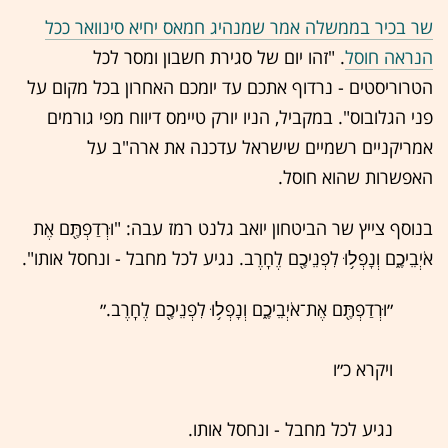
שר בכיר בממשלה אמר שמנהיג חמאס יחיא סינוואר ככל
הנראה חוסל
. "זהו יום של סגירת חשבון ומסר לכל
הטרוריסטים - נרדוף אתכם עד יומכם האחרון בכל מקום על
פני הגלובוס". במקביל, הניו יורק טיימס דיווח מפי גורמים
אמריקניים רשמיים שישראל עדכנה את ארה"ב על
האפשרות שהוא חוסל.
בנוסף צייץ שר הביטחון יואב גלנט רמז עבה: "וּרְדַפְתֶּ֖ם אֶת
אֹיְבֵיכֶ֑ם וְנָפְל֥וּ לִפְנֵיכֶ֖ם לֶחָֽרֶב. נגיע לכל מחבל - ונחסל אותו".
״וּרְדַפְתֶּ֖ם אֶת־אֹיְבֵיכֶ֑ם וְנָפְל֥וּ לִפְנֵיכֶ֖ם לֶחָֽרֶב.״
ויקרא כ״ו
נגיע לכל מחבל - ונחסל אותו.