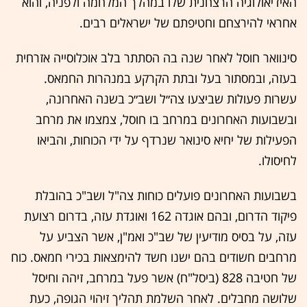
האידיאולוגיה הרצחנית שלו במהלך המלחמה ולפניה, והוא
אחראי להירצחם וחטיפתם של ישראלים רבים.
סינוואר חוסל לאחר שנה בה הסתתר בלב אוכלוסייה אזרחית
בעזה, ובמסתור בעל ובתת הקרקע במנהרות החמאס.
עשרות פעולות שביצעו צה״ל ושב״כ בשנה האחרונה,
ובשבועות האחרונים במרחב בו חוסל, צמצמו את מרחב
הפעילות של יחיא סינואר שנרדף על ידי הכוחות, והביאו
לחיסולו.
בשבועות האחרונים פועלים כוחות צה"ל ושב"כ בהובלת
פיקוד הדרום, ובהם אוגדה 162 ואוגדת עזה, בדרום רצועת
עזה, על בסיס מודיעין של שב"כ ואמ"ן, אשר הצביע על
מרחבים חשודים בהם ישנו חשד להימצאות בכירי חמאס. כוח
של חטיבה 828 (ביסל"ח) אשר פעל במרחב, זיהה וחיסל
שלושה מחבלים. לאחר השלמת תהליך זיהוי הגופה, כעת