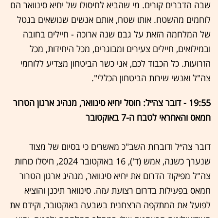
שבה הדברים קורים. מי שהביא לחיסולו של יחיא סינוואר הם
לוחמים מהשטח. אותו שטח, אותם אנשים שנושאים בנטל
של המלחמה הזאת על גבם שנה ארוכה - חיילים בחובה
ובמילואים, חיילים צעירים ומבוגרים, מכל היחידות, מכל
הזרועות. כל הכבוד לכם, אני כשר הביטחון מצדיע ללוחמי
צה"ל ואנשי שירות הביטחון הכללי".
19:55 -
דובר צה״ל: חוסל יחיא סינוואר, מנהיג ארגון הטרור
חמאס והאחראי לטבח ה-7 באוקטובר
דובר צה״ל ודוברות השב"כ מאשרים כי בסיום של מצוד
שנערך כשנה, אמש (ד'), 16 באוקטובר 2024, חיסלו כוחות
צה"ל מפיקוד הדרום את יחיא סינוואר, מנהיג ארגון הטרור
חמאס בפעילות בדרום רצועת עזה. סינוואר תיכנן והוציא
לפועל את המתקפה הרצחנית בשבעה באוקטובר, וקידם את