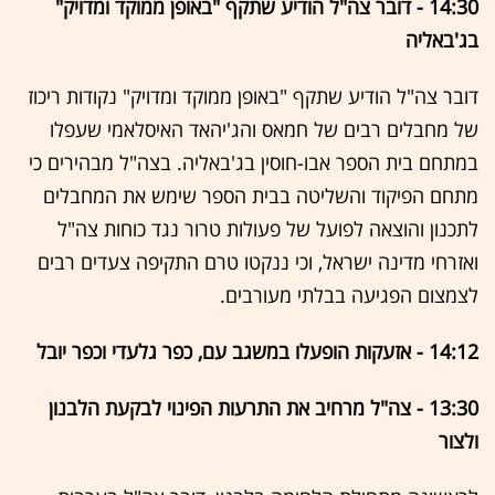
14:30 - דובר צה"ל הודיע שתקף "באופן ממוקד ומדויק"
בג'באליה
דובר צה"ל הודיע שתקף "באופן ממוקד ומדויק" נקודות ריכוז
של מחבלים רבים של חמאס והג'יהאד האיסלאמי שעפלו
במתחם בית הספר אבו-חוסין בג'באליה. בצה"ל מבהירים כי
מתחם הפיקוד והשליטה בבית הספר שימש את המחבלים
לתכנון והוצאה לפועל של פעולות טרור נגד כוחות צה"ל
ואזרחי מדינה ישראל, וכי ננקטו טרם התקיפה צעדים רבים
לצמצום הפגיעה בבלתי מעורבים.
14:12 - אזעקות הופעלו במשגב עם, כפר גלעדי וכפר יובל
13:30 - צה"ל מרחיב את התרעות הפינוי לבקעת הלבנון
ולצור