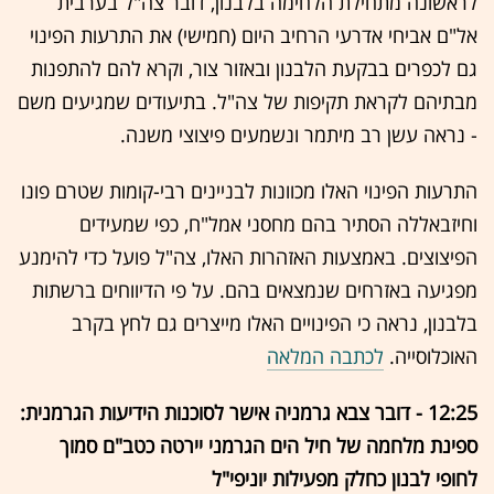
לראשונה מתחילת הלחימה בלבנון, דובר צה"ל בערבית
אל"ם אביחי אדרעי הרחיב היום (חמישי) את התרעות הפינוי
גם לכפרים בבקעת הלבנון ובאזור צור, וקרא להם להתפנות
מבתיהם לקראת תקיפות של צה"ל. בתיעודים שמגיעים משם
- נראה עשן רב מיתמר ונשמעים פיצוצי משנה.
התרעות הפינוי האלו מכוונות לבניינים רבי-קומות שטרם פונו
וחיזבאללה הסתיר בהם מחסני אמל"ח, כפי שמעידים
הפיצוצים. באמצעות האזהרות האלו, צה"ל פועל כדי להימנע
מפגיעה באזרחים שנמצאים בהם. על פי הדיווחים ברשתות
בלבנון, נראה כי הפינויים האלו מייצרים גם לחץ בקרב
האוכלוסייה.
לכתבה המלאה
12:25 - דובר צבא גרמניה אישר לסוכנות הידיעות הגרמנית:
ספינת מלחמה של חיל הים הגרמני יירטה כטב"ם סמוך
לחופי לבנון כחלק מפעילות יוניפי"ל