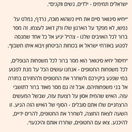
ישראלים תמימים - ילדים, נשים וזקנים״.
״יחיא סינוואר סיים את חייו כשהוא מוכה, נרדף, נמלט על
נפשו, לא מפקד על הארגון שלו ורק דואג לעצמו. זה מסר
ברור לכל האויבים שלנו - צה״ל יגיע אל כל אחד שמנסה
לפגוע באזרחי ישראל או בכוחות הביטחון ויבוא איתו חשבון״.
״חיסול יחיא סינוואר הוא מסר ברור לכל משפחות הנופלים,
לכל משפחות החטופים - אנחנו עושים הכל על מנת לפגוע
במי שפגע ביקירכם ולשחרר את החטופים ולהחזירם בחזרה
אל בני משפחותיהם. אבל זה גם מסר מאוד ברור לתושבי
עזה. האיש שהמית אסון על רצועת עזה, שבשל המעשים
הרצחניים שלו אתם סובלים - הסוף של האיש הזה הגיע. זו
השעה לצאת החוצה, לשחרר את החטופים, להרים ידיים,
להיכנע. צאו עם החטופים, שחררו אותם והיכנעו״.