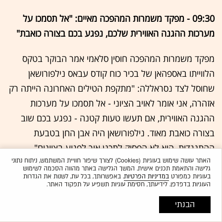
09:30 - מפקד משמרות המהפכה מאיים: "אל תסמכו על
מערכות ההגנה האווירית שלכם, נפגע בכם בצורה כואבת"
מפקד משמרות המהפכה חוסין סלאמי אמר הבוקר בטקס
הלווייתו באספהאן של בכיר כוח קודס עבאס נילפורושאן
שחוסל לצד נסראללה: "מתקפת הטילים האחרונה הייתה רק
אזהרה, אני אומר לאויב הציוני - אל תסמכו על מערכות
ההגנה האווירית, אם תעשו טעות קטנה - נפגע בכם שוב
בצורה כואבת מאוד. נילפורושאן היה אבן החן בטבעת
ההתנגדות, הוא לא הפסיק לתכנן איך לפגוע בציונים".
האתר עושה שימוש בעוגיות (Cookies) לצורך שיפור חוויית המשתמש, ניתוח נתוני
גלישה והתאמת תכנים אישית. המשך הגלישה באתר מהווה הסכמה לשימוש
09:13 - כשלושים רקטות שוגרו במטח האחרון לגליל
בעוגיות כמפורט
במדיניות הפרטיות
. באפשרותך, בכל עת, לשנות את הגדרות
העוגיות בדפדפן. לידיעתך, חסימת עוגיות תשפיע על תפקוד האתר.
המערבי
הבנתי
07:28 - אזעקות בחיפה, בקריות, בעכו וביישובים רבים