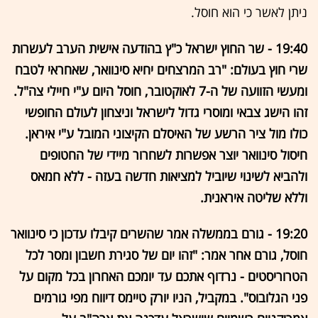
ניתן לאשר כי הוא חוסל.
19:40 - שר החוץ ישראל כ"ץ בהודעה אישית הערב לעשרות
שרי חוץ בעולם: "רב המרצחים יחיא סינוואר, שאחראי לטבח
ומעשי הזוועה של ה-7 לאוקטובר, חוסל היום ע"י חיילי צה"ל.
זהו הישג צבאי ומוסרי גדול לישראל וניצחון לעולם החופשי
כולו מול ציר הרשע של האיסלם הקיצוני המובל ע"י איראן.
חיסול סינוואר יוצר אפשרות לשחרור מיידי של החטופים
ולהביא לשינוי שיוביל למציאות חדשה בעזה - ללא חמאס
וללא שליטה איראנית.
19:20 - גורם בממשלה אמר שהשרים קיבלו עדכון כי סינוואר
חוסל, גורם אחר אמר: "זהו יום של סגירת חשבון ומסר לכל
הטרוריסטים - נרדוף אתכם עד יומכם האחרון בכל מקום על
פני הגלובוס". במקביל, הניו יורק טיימס דיווח מפי גורמים