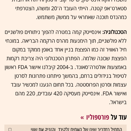
סטארט־אפ קטנה. הייתי העובד ה־20 ומשהו, הצטרפתי
כמהנדס תוכנה שאחראי על ממשק משתמש.
הטכנולוגיה:
אינסייטק קמה במטרה להפוך ניתוחים פולשניים
ללא פולשניים, תוך הימנעות מהרס הרקמה הבריאה. במונחי
חיל האוויר זה כמו הפצצת בניין אחד באופן ממוקד במקום
הפצצת שכונה שלמה. הפתרון הטכנולוגי היה צריבת רקמות
באמצעות אולטרה־סאונד. ב-2004 קיבלנו אישור FDA ראשון
לטיפול בגידולים ברחם, בהמשך פיתחנו פתרונות לסרטן
עצמות וסרטן הפרוסטטה. בכל תחום הגענו למכשיר עובד
ואישור FDA. אינסייטק מעסיקה 420 עובדים, 220 מהם
בישראל.
עוד על
פורטפוליו
התחיל כמדריך שיט של האחים זלקינד, והזניק את שווי