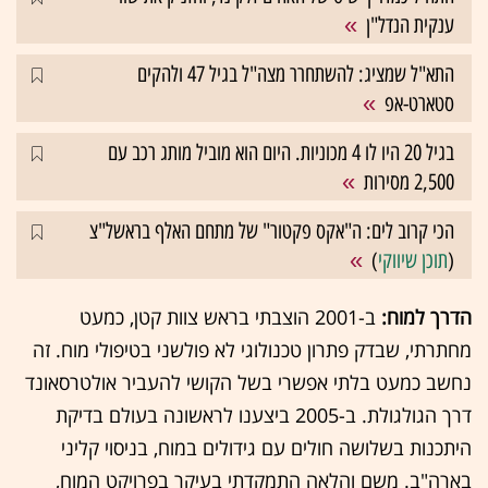
ענקית הנדל"ן
התא"ל שמציג: להשתחרר מצה"ל בגיל 47 ולהקים
סטארט-אפ
בגיל 20 היו לו 4 מכוניות. היום הוא מוביל מותג רכב עם
2,500 מסירות
הכי קרוב לים: ה"אקס פקטור" של מתחם האלף בראשל"צ
(
תוכן שיווקי
)
הדרך למוח:
ב-2001 הוצבתי בראש צוות קטן, כמעט
מחתרתי, שבדק פתרון טכנולוגי לא פולשני בטיפולי מוח. זה
נחשב כמעט בלתי אפשרי בשל הקושי להעביר אולטרסאונד
דרך הגולגולת. ב-2005 ביצענו לראשונה בעולם בדיקת
היתכנות בשלושה חולים עם גידולים במוח, בניסוי קליני
בארה"ב. משם והלאה התמקדתי בעיקר בפרויקט המוח,