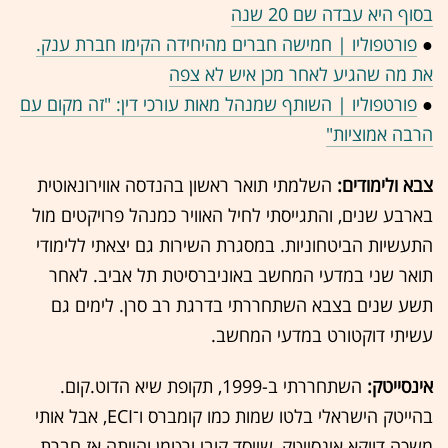
בסוף היא עבדה שם 20 שנה
●
פורטפוליו | חמישה חברים מהיחידה הקימו חברת ענק.
את מה שהגיע לאחר מכן איש לא צפה
●
פורטפוליו | השותף שמנהל מאות עורכי דין: "זה מקום עם
הרבה אמוציות"
צבא ולימודים:
השלמתי תואר ראשון בהנדסה אווירונאוטית
בארבע שנים, והתגייסתי לחיל האוויר כמנהל פרויקטים מול
התעשיות הביטחוניות. במסגרת השירות גם יצאתי ללימודי
תואר שני במדעי המחשב באוניברסיטת תל אביב. לאחר
תשע שנים בצבא השתחררתי בדרגת רב סרן. לימים גם
עשיתי דוקטורט במדעי המחשב.
אינסייטק:
השתחררתי ב-1999, תקופת שיא הדוט.קום.
בהייטק הישראלי בלטו שמות כמו קומברס ו־ECI, אבל אותי
משכה דווקא אינסייטק, שייסד קובי ורטמן והייתה אז חברת