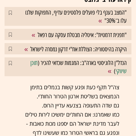
"המצב בענף בלי פועלים פלסטינים עדיף, התפוקות שלנו
עלו ב־30%"
"תפנית דרמטית": איטליה מבטלת עסקה עם רפאל
היקרה בהיסטוריה: הצוללת אח"י דרקון נמסרה לישראל
הנדל"ן הלוגיסטי בארה"ב: המגמות שכדאי להכיר (
תוכן
שיווקי
)
צה"ל תקף כעת ופגע קשות בנמלים בתימן
הנמצאים בשליטת ארגון הטרור החות'י.
גם שדה התעופה בצנעא עדיין הרוס.
כמו שאמרנו: אם החות'ים ימשיכו לירות טילים
לעבר מדינת ישראל הם יספגו מכות כואבות -
ונפגע גם בראשי הטרור כמו שעשינו לדף