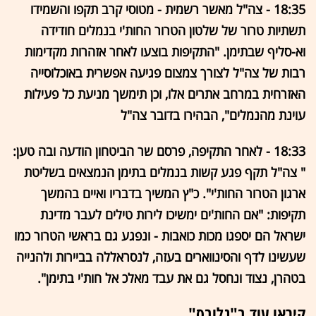
18:35 - צה"ל מאשר רשמית - מטוסי קרב תקפו והשמידו
תשתיות טרור של שלטון הטרור החות'י בנמלים חודידה
וא-סליף שבתימן. "התקיפות בוצעו לאחר אזהרות מקדימות
רבות של צה"ל לצורך צמצום פגיעה אפשרית באוכלוסייה
האזרחית במרחב אתרים אלו, וכן תימשך מניעת כל פעילות
עוינת מהנמלים", הבהירו בדובר צה"ל
18:33 - לאחר התקיפה, פרסם שר הביטחון הודעה ובה טען:
" צה"ל תקף פגע קשות בנמלים בתימן הנמצאים בשליטת
ארגון הטרור החות'י". כ"ץ המשיך בדבריו ואיים בהמשך
תקיפות: "אם החות'ים ימשיכו לירות טילים לעבר מדינת
ישראל הם יספגו מכות כואבות - ונפגע גם בראשי הטרור כמו
שעשינו לדף והסינווארים בעזה, לנסראללה בביירות ולהנייה
בטהרן, נצוד ונחסל גם את עבד מאלכ אל חות'י בתימן".
קיראו עוד ב"גלובס"