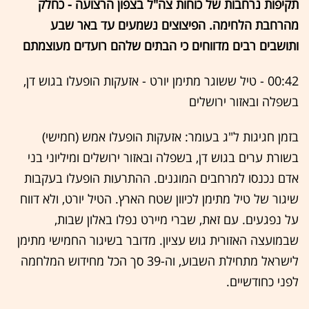
תקיפות נרחבות של כוחות צה"ל בצפון הרצועה - כחלק
מהרחבת הלחימה. הפיצוצים נשמעים עד באר שבע
ותושבים רבים מדווחים כי הבתים שלהם רועדים מעוצמתם
00:42 - טיל ששוגר מתימן יורט - אזעקות הופעלו בגוש דן,
בשפלה ובאזור ירושלים
בזמן חגיגות ל"ג בעומר: אזעקות הופעלו אמש (חמישי)
בשורת ערים בגוש דן, בשפלה ובאזור ירושלים ומיליוני בני
אדם נכנסו למרחבים המוגנים. ההתרעות הופעלו בעקבות
שיגור של טיל מתימן לכיוון שטח הארץ. הטיל יורט, ולא דווח
על נפגעים. עם זאת, שברי מיירט נפלו באלון שבות,
שבמועצה האזורית גוש עציון. מדובר בשיגור החמישי מתימן
לישראל מתחילת השבוע, וה-39 סך הכל מחידוש המלחמה
לפני כחודשיים.