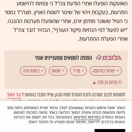
האזעקות הופעלו אחרי הודעת צה"ל כי צפויות להישמע
התרעות, בעקבות זיהוי של שיגור לשטח הארץ. מצה"ל נמסר
כי הטיל ששוגר מתימן יורט, אחרי שהופעלו מערכות ההגנה.
"יש לפעול לפי הנחיות פיקוד העורף", הבהיר דובר צה"ל
אחרי הפעלת ההתרעות.
הוספה לנושאים שמעניינים אותי
ישראל במלחמה
צה"ל
חמאס
רצועת עזה
כל תגיות הכתבה
לבנון
חטופים
חיזבאללה
לתשומת לבכם: מערכת גלובס חותרת לשיח מגוון, ענייני ומכבד בהתאם ל
קוד האתי
המופיע
בדו"ח האמון
לפיו אנו פועלים. ביטויי אלימות, גזענות, הסתה או כל שיח
בלתי הולם אחר מסוננים בצורה
אוטומטית
ולא יפורסמו באתר.
האתר עושה שימוש בעוגיות (Cookies) לצורך שיפור חוויית המשתמש, ניתוח נתוני
גלישה והתאמת תכנים אישית. המשך הגלישה באתר מהווה הסכמה לשימוש
בעוגיות כמפורט
במדיניות הפרטיות
. באפשרותך, בכל עת, לשנות את הגדרות
העוגיות בדפדפן. לידיעתך, חסימת עוגיות תשפיע על תפקוד האתר.