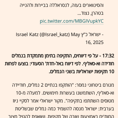
והסינווארים בעזה, לנסראללה בביירות ולהנייה
בטהרן, נצוד…
pic.twitter.com/MBGIVupkYC
- ישראל כ"ץ Israel Katz (@Israel_katz)
May
16, 2025
17:32 - על פי דיווחים, התקיפה בתימן מתמקדת בנמלים
חודידה וא-סאליף. לפי דיווח באל-חדת' הסעודי: בוצעו לפחות
10 תקיפות ישראליות בשני הנמלים.
מגורם ביטחוני נמסר: "הותקפו בנתיים 2 נמלים, חודיידה
וא-סאליף, השתמשנו בעשרות חימושים. למעלה מ-10
מטוסים השתתפו בתקיפה". מקור ישראלי אמר לסקיי ניוז
בערבית: ישראל מנסה להשמיד כמה נמלים שבשליטת
החות'ים באמצעות שורה של תקיפות, ושואפת להטיל מצור