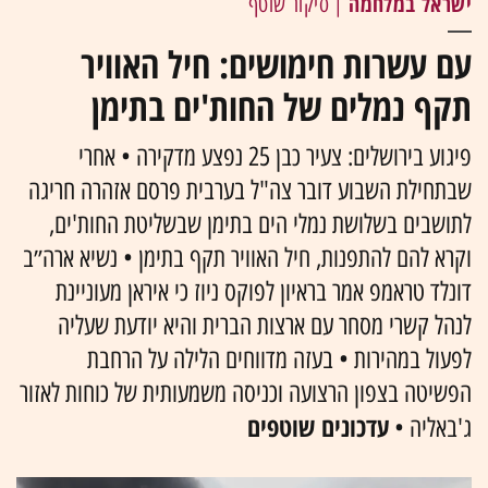
ישראל במלחמה
| סיקור שוטף
עם עשרות חימושים: חיל האוויר
תקף נמלים של החות'ים בתימן
פיגוע בירושלים: צעיר כבן 25 נפצע מדקירה • אחרי
שבתחילת השבוע דובר צה"ל בערבית פרסם אזהרה חריגה
לתושבים בשלושת נמלי הים בתימן שבשליטת החות'ים,
וקרא להם להתפנות, חיל האוויר תקף בתימן • נשיא ארה״ב
דונלד טראמפ אמר בראיון לפוקס ניוז כי איראן מעוניינת
לנהל קשרי מסחר עם ארצות הברית והיא יודעת שעליה
לפעול במהירות • בעזה מדווחים הלילה על הרחבת
הפשיטה בצפון הרצועה וכניסה משמעותית של כוחות לאזור
עדכונים שוטפים
ג'באליה •