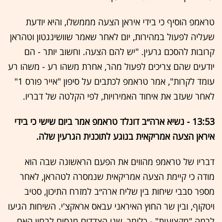
טראמפ הוסיף כי בידי איראן הצעה מממשלו, והיא יודעת
שעליה לפעול במהירות, יום לאחר שאמר שוושינגטון וטהראן
קרובות להסכם גרעין. "יש להם הצעה. וחשוב יותר - הם
יודעים שהם צריכים לפעול מהר, אחרת משהו רע - משהו רע
עומד לקרות", אמר טראמפ לכתבים על סיפון "אייר פורס 1"
לאחר שעזב את איחוד האמירויות, לפי הקלטה של דבריו.
13:53 - נשיא ארה״ב דונלד טראמפ אמר ביום שישי כי בידי
איראן הצעה אמריקאית בנוגע לתוכנית הגרעין שלה.
דבריו של טראמפ מהווים את הפעם הראשונה שבה הוא
מודה כי קיימת הצעה אמריקאית שנמסרה לטהראן, לאחר
מספר סבבי שיחות בין שליח ארה״ב למזרח התיכון, סטיב
ויטקוף, ובין שר החוץ האיראני עבאס אראקצ'י. השיחות הגיעו
לרמה "מקצועית" - כלומר, שני הצדדים מנסים לבחון האם