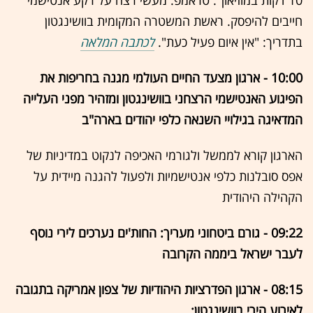
10 דקות במוזיאון". טראמפ: מעשי רצח על רקע אנטישמי
חייבים להיפסק. ראשת המשטרה המקומית בוושינגטון
בתדריך: "אין איום פעיל כעת".
לכתבה המלאה
10:00 - ארגון מצעד החיים העולמי מגנה בחריפות את
הפיגוע האנטישמי הרצחני בוושינגטון ומזהיר מפני העלייה
המדאיגה בגילויי השנאה כלפי יהודים בארה"ב
הארגון קורא לממשל ולגורמי האכיפה לנקוט במדיניות של
אפס סובלנות כלפי אנטישמיות ולפעול להגנה מיידית על
הקהילה היהודית
09:22 - גורם ביטחוני מעריך: החות'ים נערכים לירי נוסף
לעבר ישראל ביממה הקרובה
08:15 - ארגון הפדרציות היהודיות של צפון אמריקה בתגובה
לאירוע הירי בוושינגטון: