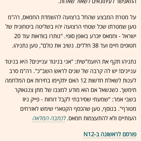
התאפשר לעיתונאים לשאול שאלות.
על מטרת המבצע שהחל ברצועה להשמדת החמאס, רה"מ
טען שמטרתו שכל שטחי הרצועה יהיו בשליטה ביטחונית של
ישראל - וחמאס יוכרע באופן סופי. "נותרו בוודאות עוד 20
חטופים חיים ועד 38 חללים. נשיב את כולם", טען נתניהו.
נתניהו תקף את היועמ"שית: "אני בניגוד עניינים? היא בניגוד
עניינים! יש לה קרבה של שנים לראש השב"כ". רה"מ סרב
לענות לשאלת חדשות 12 האם יתקיימו בחירות אם המלחמה
תימשך. כשנשאל אם הוא מודע למצבו של מתן צנגאוקר
בשבי אמר: "שמעתי שסירבתי לקבל דוחות - פייק ניוז
מטורף". בנוסף, טען שהכסף הקטארי שימש לאזרחים
העזתיים ולא להתעצמות חמאס.
לכתבה המלאה
פורסם לראשונה ב-N12