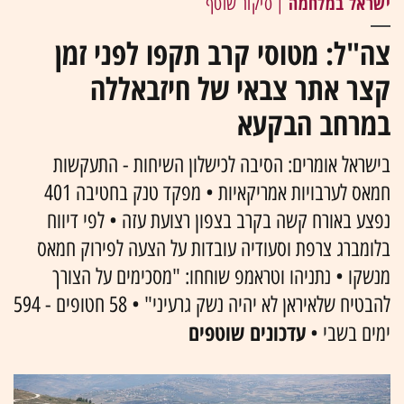
ישראל במלחמה
| סיקור שוטף
צה"ל: מטוסי קרב תקפו לפני זמן
קצר אתר צבאי של חיזבאללה
במרחב הבקעא
בישראל אומרים: הסיבה לכישלון השיחות - התעקשות
חמאס לערבויות אמריקאיות • מפקד טנק בחטיבה 401
נפצע באורח קשה בקרב בצפון רצועת עזה • לפי דיווח
בלומברג צרפת וסעודיה עובדות על הצעה לפירוק חמאס
מנשקו • נתניהו וטראמפ שוחחו: "מסכימים על הצורך
להבטיח שלאיראן לא יהיה נשק גרעיני" • 58 חטופים - 594
עדכונים שוטפים
ימים בשבי •