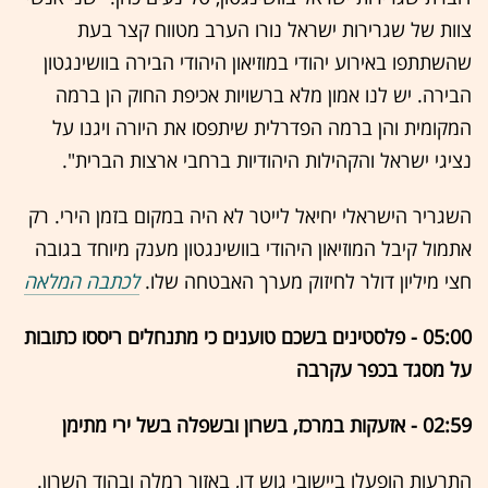
צוות של שגרירות ישראל נורו הערב מטווח קצר בעת
שהשתתפו באירוע יהודי במוזיאון היהודי הבירה בוושינגטון
הבירה. יש לנו אמון מלא ברשויות אכיפת החוק הן ברמה
המקומית והן ברמה הפדרלית שיתפסו את היורה ויגנו על
נציגי ישראל והקהילות היהודיות ברחבי ארצות הברית".
השגריר הישראלי יחיאל לייטר לא היה במקום בזמן הירי. רק
אתמול קיבל המוזיאון היהודי בוושינגטון מענק מיוחד בגובה
חצי מיליון דולר לחיזוק מערך האבטחה שלו.
לכתבה המלאה
05:00 - פלסטינים בשכם טוענים כי מתנחלים ריססו כתובות
על מסגד בכפר עקרבה
02:59 - אזעקות במרכז, בשרון ובשפלה בשל ירי מתימן
התרעות הופעלו ביישובי גוש דן, באזור רמלה ובהוד השרון.