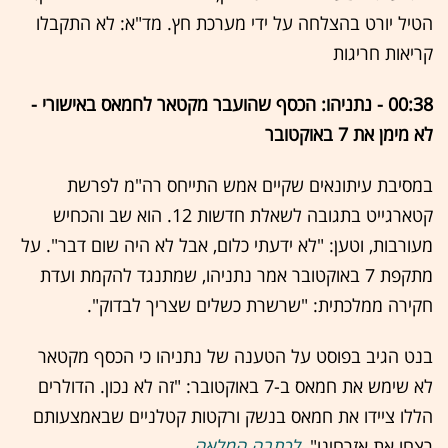
הטיל יורט בהצלחה על ידי מערכת חץ. מד"א: לא התקבלו
קריאות חריגות
00:38 - נתניהו: הכסף שהועבר מקטאר לחמאס באישורי -
לא מימן את 7 באוקטובר
במסיבת עיתונאים שקיים אמש התייחס רה"מ לפרשת
קטארגייט בתגובה לשאלת חדשות 12. הוא שב והכחיש
מעורבות, וטען: "לא ידעתי כלום, אבל לא היה שום דבר". על
מתקפת 7 באוקטובר אמר נתניהו, שמתנגד להקמת ועדת
חקירה ממלכתית: "שרשרת כשלים שצריך לבדוק".
בנט הגיב בפוסט על הטענה של נתניהו כי הכסף מקטאר
לא שימש את חמאס ב-7 באוקטובר: "זה לא נכון. הדולרים
הללו ציידו את חמאס בנשק ורקטות קטלניים שבאמצעותם
רצחו את אזרחינו".
לכתבה המלאה