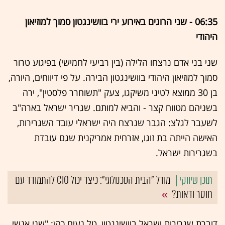
06:35 - שני הרוגים באירוע ירי בוושינגטון סמוך למוזיאון
היהודי
שני בני אדם נרצחו הלילה (בין רביעי לחמישי) בפיגוע טרור
סמוך למוזיאון היהודי בוושינגטון הבירה. על פי דיווחים, היורה,
בן 30 ממוצא לטיני משיקגו, צעק "תשוחרר פלסטין", ירה
בשניהם מטווח קצר - והביא למותם. שגריר ישראל בארה"ב
לשעבר לגלצ: הגבר שנרצח היה ישראלי עובד השגרירות,
האישה הייתה בת זוגו, אזרחית אמריקנית שגם עובדת
בשגרירות ישראל.
מודל "הבית הטכנולוגי": כיצד יכול CIO להתמודד עם
חוסר ודאות?
דוברת שגרירות ישראל בוושינגטון, טל נעים כהן: "שני אנשי