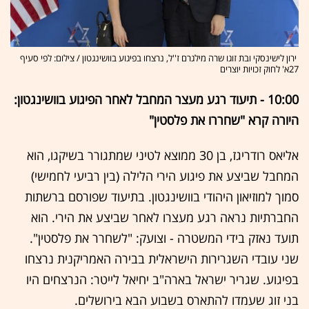
ירון לישינסקי ובת זוגו שרה מילגרם ז''ל, נרצחו בפיגוע בוושינגטון / צילום: לפי סעיף
27א' לחוק זכויות יוצרים
10:00 - תיעוד רגע מעצר המחבל לאחר הפיגוע בוושינגטון:
היורה קרא "שחררו את פלסטין"
אליאס רודריגז, בן 30 ממוצא לטיני שמתגורר בשיקגו, הוא
המחבל שביצע את פיגוע הירי הלילה (בין רביעי לחמישי)
סמוך למוזיאון היהודי בוושינגטון. בתיעוד שפורסם ברשתות
החברתיות נראה רגע מעצרו לאחר שביצע את הירי. הוא
תועד נאזק בידי המשטרה - וצועק: "לשחרר את פלסטין".
שני עובדי השגרירות הישראלית בבירה האמריקנית נרצחו
בפיגוע. שגריר ישראל בארה"ב יחיאל לייטר: הנרצחים היו
בני זוג שעמדו להתארס בשבוע הבא בירושלים.