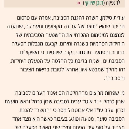
להנפקה (
תוכן שיווקי
)
עידית סילמן, השרה להגנת הסביבה, אמרה עם פרסום
ההיתר שהוא "תוצר של עבודה מקצועית ומעמיקה, שנועדה
לצמצם למינימום ההכרחי את ההשפעה הסביבתית של
היחידות הפחמיות בשגרה וחירום. קבענו מגבלות הפעלה
ברורות והטמענו מנגנוני בקרה שיבטיחו כי השיקולים
הסביבתיים יישמרו בליבת כל החלטה על הפעלת היחידות.
זהו מהלך שמבטא איזון אחראי לטובת בריאות הציבור
והסביבה".
מי שפחות מרוצים מההחלטה הם איגוד הערים לסביבה
שרון-כרמל. יו"ר איגוד ערים לסביבה שרון-כרמל וראש מועצת
זכרון יעקב עו"ד אלי אבוטבול מסר כי "המשרד להגנת
הסביבה טועה, מטעה ופוגע בציבור כאשר הוא מצד אחד
מצהיר על סוף עידן הפחם ומצד שני מאשר הפעלה של