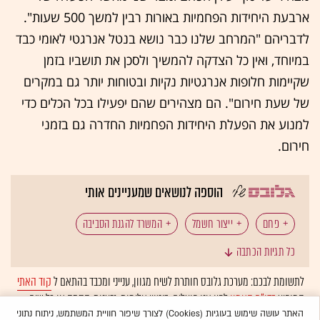
ארבעת היחידות הפחמיות באורות רבין למשך 500 שעות".
לדבריהם "המרחב שלנו כבר נושא בנטל אנרגטי לאומי כבד
במיוחד, ואין כל הצדקה להמשיך ולסכן את תושביו בזמן
שקיימות חלופות אנרגטיות נקיות ובטוחות יותר גם במקרים
של שעת חירום". הם מצהירים שהם יפעילו בכל הכלים כדי
למנוע את הפעלת היחידות הפחמיות החדרה גם בזמני
חירום.
הוספה לנושאים שמעניינים אותי
פחם
ייצור חשמל
המשרד להגנת הסביבה
כל תגיות הכתבה
משרד האנרגיה
תחנות כוח
חברת החשמל
לתשומת לבכם: מערכת גלובס חותרת לשיח מגוון, ענייני ומכבד בהתאם ל
קוד האתי
המופיע
בדו"ח האמון
לפיו אנו פועלים. ביטויי אלימות, גזענות, הסתה או כל שיח
איכות הסביבה
זיהום סביבה
משק האנרגיה
בלתי הולם אחר מסוננים בצורה
אוטומטית
ולא יפורסמו באתר.
האתר עושה שימוש בעוגיות (Cookies) לצורך שיפור חוויית המשתמש, ניתוח נתוני