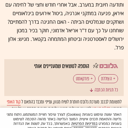
ותודעה חיובית במערב. אבל אחרי חודש וחצי של לחימה עם
איראן, פגיעה במתקני אנרגיה, ביטול אירועים בינלאומיים
ושחקנים שנמלטים הביתה - האם החגיגה בדרך להסתיים?
שוחחנו על כך עם ד"ר אריאל אדמוני, חוקר בכיר במכון
ירושלים לאסטרטגיה וביטחון המתמחה בקטאר. מגיש: אלון
פרל.
הוספה לנושאים שמעניינים אותי
הצוללת
פודקאסט
כל תגיות הכתבה
לתשומת לבכם: מערכת גלובס חותרת לשיח מגוון, ענייני ומכבד בהתאם ל
קוד האתי
המופיע
בדו"ח האמון
לפיו אנו פועלים. ביטויי אלימות, גזענות, הסתה או כל שיח
בלתי הולם אחר מסוננים בצורה
אוטומטית
ולא יפורסמו באתר.
האתר עושה שימוש בעוגיות (Cookies) לצורך שיפור חוויית המשתמש, ניתוח נתוני
גלישה והתאמת תכנים אישית. המשך הגלישה באתר מהווה הסכמה לשימוש
בעוגיות כמפורט
במדיניות הפרטיות
. באפשרותך, בכל עת, לשנות את הגדרות