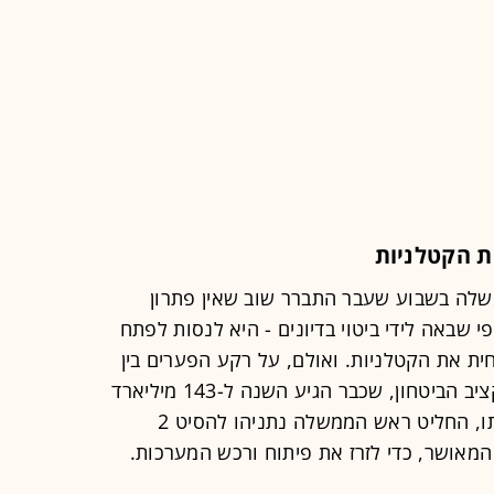
ת הקטלניות
שלה בשבוע שעבר התברר שוב שאין פתרון
י שבאה לידי ביטוי בדיונים - היא לנסות לפתח
חית את הקטלניות. ואולם, על רקע הפערים בין
מערכת הביטחון למשרד האוצר על תקציב הביטחון, שכבר הגיע השנה ל-143 מיליארד
שקל, ובמשרד האוצר חוששים מפריצתו, החליט ראש הממשלה נתניהו להסיט 2
מאושר, כדי לזרז את פיתוח ורכש המערכות.