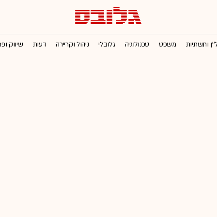
''ן ותשתיות
משפט
טכנולוגיה
גלובלי
ניהול וקריירה
דעות
שיווק ופ