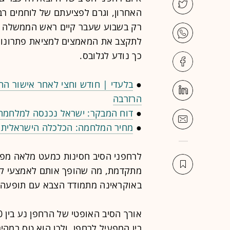
האחרון, וגרם לפציעתם של לוחמים רבים
רק בשבוע שעבר קיים ראש הממשלה בני
כך נודע לגלובס.
●
בלעדי | חודש וחצי לאחר אישור התק
הרזרבה
●
דוח המבקר: ישראל נכנסה למלחמה 
●
מחיר המלחמה: הכלכלה הישראלית התכווצה ב-3.3%
לרחפני הסיב חסינות כמעט מלאה מפנ
מתקדמת, מה שהופך אותם לאמצעי קטלנ
באוקראינה מתמודד הצבא עם תופעה 
בין המפעיל לרחפן, ולכן הוא טס במהי