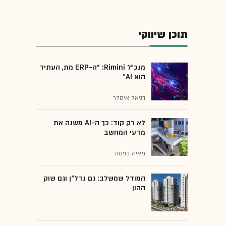
תוכן שיווקי
מנכ״ל Rimini: “ה-ERP מת, העתיד
הוא AI"
דניאל איסלר
לא רק קוד: כך ה-AI משנה את
מדעי המחשב
מאיה בניטה
המודל שמשלב: גם נדל"ן וגם שוק
ההון