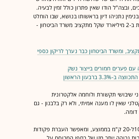
, ובצה"ל הודו שאין פתרון כולל זמין לבעיה.
מין נתניהו דיון בראשותו בנושא, שבו הוחלט
לתקצב את המאמצים למציאת פתרונות ב-2 מיליארד שקל מתקציב משרד הביטחון -
ציב, ומשרד הביטחון כבר נערך לריקון כספי
עם פערים חמורים בייצור נשק
 ברבעון הראשון
י שיבושי תקשורת ולוחמה אלקטרונית
י שאין לו מענה אמיתי, ולא רק בלבנון - גם
דומה.
אורך הסיב האופטי של הרחפן נע בין 10ל-20 ק"מ בממוצע, ומאפשר העברת פקודות
רות גבוהה יותר מזו של רחפן המבוסס על