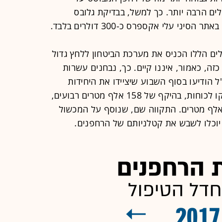
ים הרבה יותר. כך למשל, בבדיקת גלובס
 עלי אקספרס כ-300 דולרים בלבד.
ם הללו הכניס את מערכת הביטחון ללחץ גדול
כזה, כאמור, איננו קיים. כך, נבחנים עשרות
ל הודיעו בסוף השבוע שיציידו את היחידות
הלוחמות ברשתות מגן מתיל, ואלו חולקו לכוחות, בהיקף של 158 אלף מטרים רבועים,
מקביל נעשה רכש נוסף של כ-188 אלף מטרים. התקווה שם, שנוסף על המכשול
וט יוכלו לשבש את קטלניותם של הרחפנים.