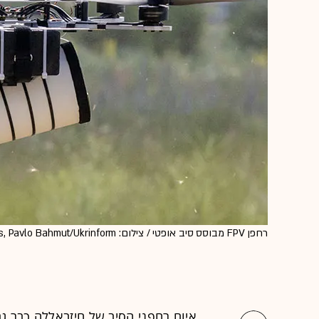
רחפן FPV מבוסס סיב אופטי / צילום: Reuters, Pavlo Bahmut/Ukrinform
איום רחפני הסיב של חיזבאללה כבר ג