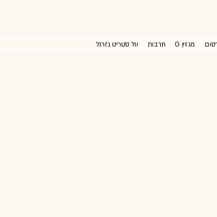
רסום
מגזין G
תרבות
וול סטריט ג'ורנל