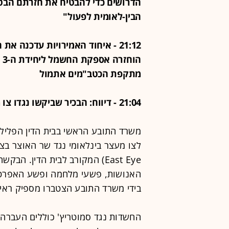
הדרושים כדי להבטיח את חזרתם הבט
הבין-לאומית לפעול"
21:12 - איחוד האמירויות עדכנה א
ה
מתקפת הכטב"מים אתמול
21:04 - דיווח: הבכיר שביקשו נגדו צו מעצר בין-לאומי - סמוטריץ'
East Eye) המקורב לבית הדין. 
האנושות, פשעי מלחמה ופשע האפרטהיי
בידי משרד התובע הצטברו מספיק ראי
החשדות נגד סמוטריץ' כוללים העברה כ