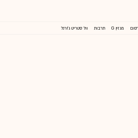
רסום
מגזין G
תרבות
וול סטריט ג'ורנל