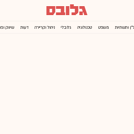
''ן ותשתיות
משפט
טכנולוגיה
גלובלי
ניהול וקריירה
דעות
שיווק ופ