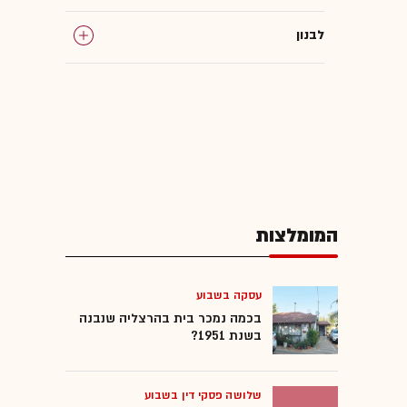
לבנון
צה"ל
דונלד טראמפ
חמאס
המומלצות
רצועת עזה
חות'ים
עסקה בשבוע
בכמה נמכר בית בהרצליה שנבנה
בשנת 1951?
תימן
שלושה פסקי דין בשבוע
מצר הורמוז