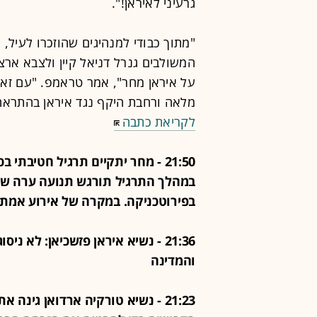
גרעיני לאיראן!".
"מתוך כבודי למנהיגים שהוזכרו לעיל, 
המשולבים גנרל דניאל קיין ולצבא א
על איראן מחר", אמר טראמפ. "עם זא
מלאה ורחבת היקף נגד איראן בהתראה
לקריאת כתבה
במהלך התרגיל תורגש תנועה ערה של כ
בפירוטכניקה. במקרה של אירוע אמת,
21:36 - נשיא איראן פזשכיאן: לא נ
והמדינה
21:23 - נשיא טורקיה ארדואן גינ