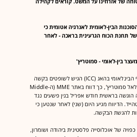
וחה של אזרחינו על המשט. קוראים לקהילה
ת הסוכנות הבין-לאומית לאנרגיה אטומית כי
וחזרה אספקת החשמל ליחידת ה-3 של תחנת הכוח הגרעינית בראכה - לאחר
משרד התובע הראשי בבית הדין הפלילי הבינלאומי בהאג (ICC) הגיש לשופטים בקשה
לצו מעצר בינלאומי נגד שר האוצר בצלאל סמוטריץ', כך דווח באתר MME (ה-Middle
הבקשה הוגשה בראשית חודש אפריל בגין פשעים נגד
ד. הדיווח מגיע היום (שני) לאחר שנטען כי
ות להגשת הבקשה.
פויה של אוכלוסייה פלסטינית ביהודה ושומרון,