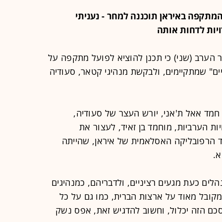
22 - טראמפ טוען ברשת TRUTH: המתקפה באיראן תוכננה למחר - נעניתי
יות לדחות אותה
הערב (שני) כי תכנן להוציא לפועל מתקפה על
ים" שמתקיימים, ולבקשת מנהיגי קטאר, סעודיה
חמד אאל ת'אני, יורש העצר של סעודיה,
ות הערביות, מוחמד בן זאיד, לעצור את
 הרפובליקה האסלאמית של איראן, שהייתה
א.
ים כעת מגעים רציניים, ולדבריהם, כמנהיגים
 מקובל מאוד על ארצות הברית, כמו גם על כל
סכם הזה יכלול, וחשוב להדגיש זאת, אפס נשק