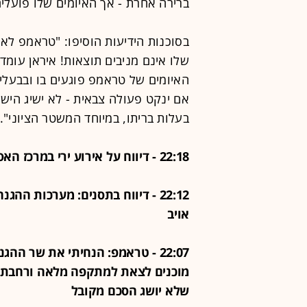
ברירה אחרת - אך האיומים שלו פועלים
בסוכנות הידיעות הוסיפו: "טראמפ לא י
שלו אינם מניבים תוצאות! איראן עומד
האיומים של טראמפ פוגעים בו ובבעלי 
אם ינקט פעולה צבאית - לא ישיג הישגי
בעלות בריתו, במיוחד המשטר הציוני".
22:18 - דיווח על אירוע ירי במרכז האסלאמי בסן דייגו קליפורניה
22:12 - דיווח בתסנים: מערכות הה
אויב
22:07 - טראמפ: הנחיתי את שר ה
מוכנים לצאת למתקפה מלאה ורחבת ה
שלא יושג הסכם מקובל