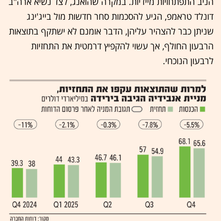
הניב התפתחויות מיידיות. במקרה שהואנג, לצד נשיא ארה"ב
דונלד טראמפ, הגיע להסכמות סחר חדשות מול בייג'ינג
שניתן כבר להצהיר עליהן, הדבר אומנם לא ישתקף בתוצאות
הרבעון החולף, אך עשוי להקפיץ דרמטית את התחזיות
לרבעון הנוכחי.