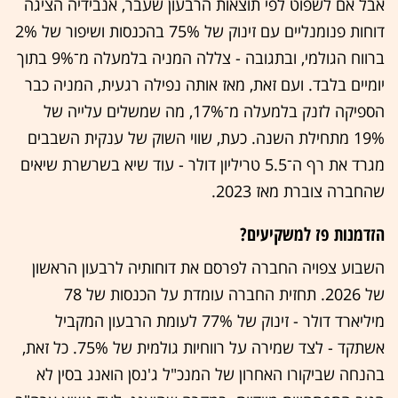
אבל אם לשפוט לפי תוצאות הרבעון שעבר, אנבידיה הציגה
דוחות פנומנליים עם זינוק של 75% בהכנסות ושיפור של 2%
ברווח הגולמי, ובתגובה - צללה המניה בלמעלה מ־9% בתוך
יומיים בלבד. ועם זאת, מאז אותה נפילה רגעית, המניה כבר
הספיקה לזנק בלמעלה מ־17%, מה שמשלים עלייה של
19% מתחילת השנה. כעת, שווי השוק של ענקית השבבים
מגרד את רף ה־5.5 טריליון דולר - עוד שיא בשרשרת שיאים
שהחברה צוברת מאז 2023.
הזדמנות פז למשקיעים?
השבוע צפויה החברה לפרסם את דוחותיה לרבעון הראשון
של 2026. תחזית החברה עומדת על הכנסות של 78
מיליארד דולר - זינוק של 77% לעומת הרבעון המקביל
אשתקד - לצד שמירה על רווחיות גולמית של 75%. כל זאת,
בהנחה שביקורו האחרון של המנכ"ל ג'נסן הואנג בסין לא