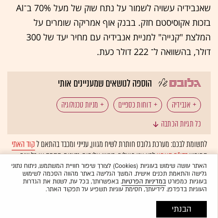
שאנבידיה עשויה לשמור על נתח שוק של מעל 70% ב־AI
בזכות אקוסיסטם חזק. בבנק אוף אמריקה שומרים על
המלצת "קנייה" למניית אנבידיה עם מחיר יעד של 300
דולר, בהשוואה ל־ 222 דולר כעת.​​​​​​
הוספה לנושאים שמעניינים אותי
אנבידיה
דוחות כספיים
מניות טכנולוגיה
כל תגיות הכתבה
טכנולוגיה: ענקיות הטכנולוגיה
ג'נסן הואנג
לתשומת לבכם: מערכת גלובס חותרת לשיח מגוון, ענייני ומכבד בהתאם ל
קוד האתי
המופיע
בדו"ח האמון
לפיו אנו פועלים. ביטויי אלימות, גזענות, הסתה או כל שיח
טכנולוגיה: שבבים
טכנולוגיה: בינה מלאכותית
בלתי הולם אחר מסוננים בצורה
אוטומטית
ולא יפורסמו באתר.
האתר עושה שימוש בעוגיות (Cookies) לצורך שיפור חוויית המשתמש, ניתוח נתוני
גלישה והתאמת תכנים אישית. המשך הגלישה באתר מהווה הסכמה לשימוש
המומלצות
בעוגיות כמפורט
במדיניות הפרטיות
. באפשרותך, בכל עת, לשנות את הגדרות
העוגיות בדפדפן. לידיעתך, חסימת עוגיות תשפיע על תפקוד האתר.
הבנתי