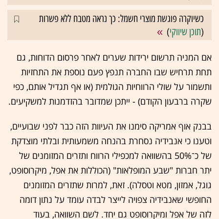
כשיוקרה פוגשת מוצרי חשמל: כך נראה מטבח ללא פשרות
(
תוכן שיווקי
)
אם המניה תרשום ירידות שערים לאחר פרסום הדוחות, גם
תחת תרחיש שבו החברה תנפץ פעם נוספת את התחזיות
ותשמור על שולי הרווחיות הגולמית (או אף תגדיל אותם, כפי
שקרה ברבעון הקודם) - ייתכן שמדובר בהזדמנות למשקיעים.
בבנק אוף אמריקה סימנו את העיוות הזה כבר לפני שבועיים,
וטענו כי אנבידיה נסחרת בהנחה משמעותית ובלתי מוצדקת
של כ־50% בהשוואה למכפילי הרווח ותזרים המזומנים של
יתר חברות "שבע המופלאות" (הכוללות את אפל, מיקרוסופט,
גוגל, אמזון, מטא וטסלה). זאת, למרות שתזרים המזומנים
החופשי שאנבידיה צפויה לייצר לבדה עומד על נתון דומה
לזה של אפל ומיקרוסופט גם יחד. לשם השוואה, בעוד