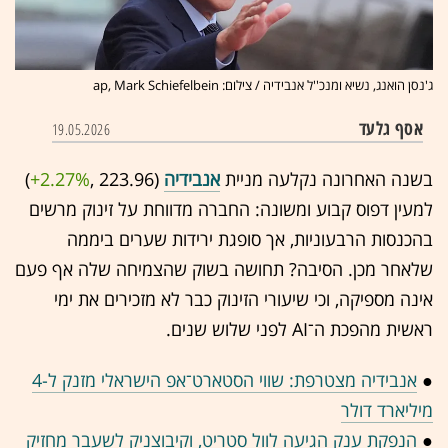
ג'נסן הואנג, נשיא ומנכ''ל אנבידיה / צילום: ap, Mark Schiefelbein
אסף גלעד
19.05.2026
בשנה האחרונה נקלעה מניית
אנבידיה
(223.96 ,‎
+2.27%
‏)
למעין דפוס קבוע ומשונה: החברה מדווחת על זינוק מרשים
בהכנסות הרבעוניות, אך סופגת ירידות שערים ביממה
שלאחר מכן. הסיבה? תחושה בשוק שהצמיחה שלה אף פעם
אינה מספיקה, וכי שיעורי הזינוק כבר לא מזכירים את ימי
ראשית מהפכת ה־AI לפני שלוש שנים.
●
אנבידיה מצטרפת: שווי הסטארט־אפ הישראלי מזנק ל-4
מיליארד דולר
●
הנפקת ענק הגיעה לוול סטריט, וקיבוצניק לשעבר מחזיק