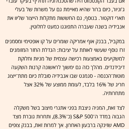
אם בעבר הקונסנזוס היה שהטכנולוגיה תחליף בעיקר עובדי
ג'וניור, כיום ברור שהיא מאיימת גם על משרות של בעלי
תארי דוקטור. בנוסף, גם החששות מתקלות הייצור שליוו את
אנבידיה בשנה שעברה התפוגגו כמעט לחלוטין.
במקביל, בבנק אוף אמריקה שומרים על קו אופטימי ומסמנים
זרז נוסף שעשוי לאותת על יציבות: הגדלת החזר המזומנים
למשקיעים באמצעות רכישה עצמית של מניות וחלוקת
דיבידנדים. מהלך כזה גם ימשוך לראשונה קרנות השקעה
מוטות־הכנסה - סגמנט שבו אנבידיה סובלת כיום מתת־ייצוג
חריג של 16% בלבד, לעומת ממוצע של 32% אצל
מתחרותיה.
לצד זאת, המניה ניצבת בפני אתגרי מיצוב בשל משקלה
הגבוה במדד ה־S&P 500 (כ־8.3%), ותחרות גוברת מצד
AMD שזינקה ברבעון האחרון. אך למרות זאת, בבנק צופים