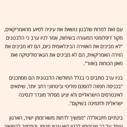
עם זאת למרות שלבנון נושאת את עיניה לסיוע מהאמריקאים,
מקור דיפלומטי המעורה בשיחות, אמר לניו ערב כי הלבנונים
"לא מבינים את האווירה הבינלאומית כיום, הם לא מבינים את
הזירה האמריקאית, הם לא מבינים את הגאו־פוליטיקה ואת
מאזן הכוחות באזור".
בניו ערב כותבים כי בגלל החולשה הלבנונית הם מסתכנים
"בכניסה חפוזה להסכם פוליטי וביטחוני רחב יותר, שיתאים
לאינטרסים הישראליים ולא יציע מסלול מוגדר לנסיגה
ישראלית ולתמיכה בשיקום".
בינתיים חיזבאללה "ממשיך לדחות משא־ומתן ישיר, הארגון
עומד על כך שביטחון לבנון הוא עניין פנימי, והתחייב להמשיך