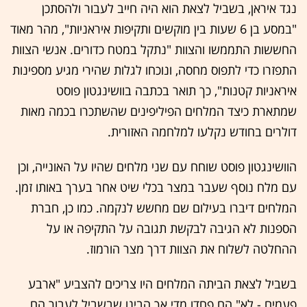
נגד איראן, בשביל לצאת הוא היה חייב לעבור ולהסתכן
"במסע בן 6 שעות בין מוקשים ותקיפות איראניות", מהר מאוד
החששות התממשו והצוות "נתקל במטח כדורים. אנשי הצוות
התפזרו כדי לתפוס מחסה, ונוכחו לגלות שהירי מגיע מספינות
איראניות קטנות", כך תואר בכתבה בוושינגטון פוסט
שמתארת כיצד המלחים הפיליפינים שהשתכרו בכמה מאות
דולרים בחודש נקלעו למלחמה האזורית.
הוושינגטון פוסט שוחח עם שני מלחים שהיו על האונייה, וכן
עם מלח נוסף שעבר במצר בכלי שיט אחר בערך באותו זמן.
המלחים דיברו בעילום שם מחשש לנקמה. כמו כן, חברת
הספנות לא הגיבה לבקשת תגובה על התקיפה או על
ההחלטה לשלוח את הצוות דרך מצר הורמוז.
בשביל לצאת הביתה המלחים היו צריכים להצביע "ארבע
פעמים - לא" הם פחדו מדי אך הבינו שבשביל לעבור הם