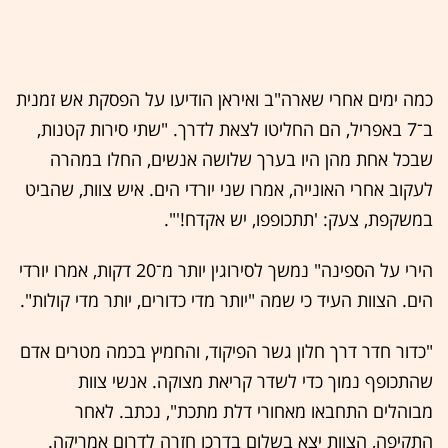
כמה ימים אחרי שארה"ב ואיראן הודיעו על הפסקת אש זמנית
ב־7 באפריל, הם החליטו לצאת לדרך. "שתי סירות קטנות,
שבכל אחת מהן היו בערך שלושה אנשים, החלו במהרה
לעקוב אחרי האונייה, אמרו שני יורדי הים. איש צוות, שהביט
במשקפת, צעק: 'תתכופפו, יש אקדח!'".
הירי על הספינה" נמשך לסירוגין יותר מ־20 דקות, אמרו יורדי
הים. הצוות העיד כי שמה "יותר מדי כדורים, יותר מדי קולות".
"כדור חדר דרך חלון גשר הפיקוד, והחמיץ בכמה מטרים אדם
שהתכופף נמוך כדי לשדר קריאת מצוקה. אנשי צוות
מבוהלים התחבאו מאחורי דלת מתכת", נכתב. לאחר
התקיפה, הצוות יצא בשלום בדרכו חזרה לדרום אמריקה.