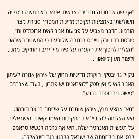
"אף שהיא נחותה מבחינה צבאית, איראן השתמשה ב'כפייה
משולשת' באמצעות תקיפת מדינות המפרץ וסגירת מצר
הורמוז. הדבר מצביע על פגיעות אמריקאית ארוכת־טווח",
פורסם בניו יורק טיימס בכתבה שקובעת כי המשטר האיראני
"הצליח להפוך את הקערה על פיה מול יריביו החזקים ממנו,
וליצור מעין קיפאון".
ניקול גרייבסקי, חוקרת מדיניות החוץ של איראן אמרה לעיתון
האמריקאי כי אין ספק "לאיראנים יש פתרון", בעוד שארה"ב
"פשוט מתבוססת כרגע".
"מאז אמצע מרץ, איראן שומרת על שליטה במצר הורמוז.
היא הצליחה להגביל את התקיפות האמריקאיות והישראליות
על תעשיית האנרגיה שלה. היא אף גרמה לנשיא טראמפ
לרסן את מלחמתה של ישראל בלבנון נגד חיזבאללה,