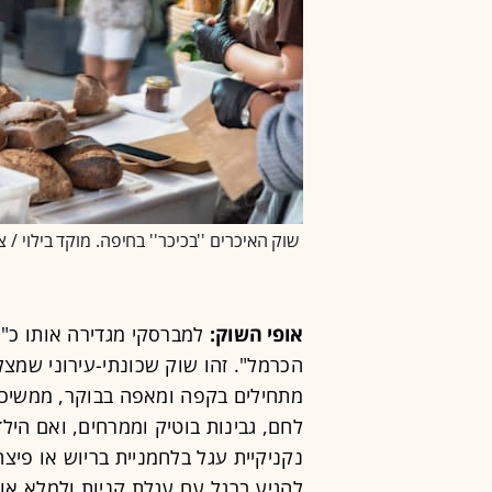
שוק האיכרים ''בכיכר'' בחיפה. מוקד בילוי / צ
אופי השוק:
למברסקי מגדירה אותו כ"ש
הכרמל". זהו שוק שכונתי-עירוני שמצלי
מתחילים בקפה ומאפה בבוקר, ממשיכים 
לחם, גבינות בוטיק וממרחים, ואם הי
נקניקיית עגל בלחמניית בריוש או פי
להגיע ברגל עם עגלת קניות ולמלא או