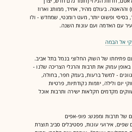
ם, חדוות הגילוי (חומר גלם חדש, יצרן
 וההאטה. בעולם מהיר, אחיד, ממותג וארוז
 בסיסי ופשוט יותר, מעט רומנטי, שמחדש - ולו
יר עם האדמה ועם עונות השנה.
י אל הבמה
 האיכרים נכנסו לחיינו ב־2008, עם פתיחתו של השוק החלוצי בנמל בתל אביב.
באופן עמוק את תרבות והרגלי הצריכה שלנו -
וונים - למשל ברעות, בעמק חפר, בחולה,
י יום ולילה, יוזמות נקודתיות, פרטיות
שווקים מקדמים חקלאות ישירה ותרבות אוכל
ם של תרבות ומפגש: פופ-אפים
 שפים, אירועי עונות, פסטיבלים סביב תוצרת