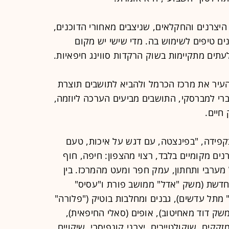
יצרנים והחקלאים, שניצבים מאחורי הדוכנים,
ים טיפים לשימוש בה. מדי שישי יש מקום
לעתים מתקיימות בשוק הרקדות סווינג חיפאיות.
עיר את מרכז הכרמל ולהביא לתושבים תוצרת
לדברי למברסקי, התושבים מביעים הערכה ליוזמה,
חיים.
קפידה, "בפינצטה, עם דגש על איכות, טעם
ם מקומיים בלבד, רצוי מהצפון: חיפה, חוף
 מערבי ותחתון, עמק חפר ומעט מהמרכז. בין
דשת (משק "אדל" ממושב פורת ו"עסיס"
 מתל עדשים), גבנים ומחלבות בוטיק ("פלורה"
משק דוד מאחיטוב), אופים (סאלי החיפאית),
מזקקים, שוקולטיירים, יצרני קונפיסרי, שיקויים