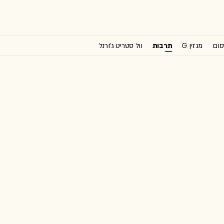
סום
מגזין G
תרבות
וול סטריט ג'ורנל