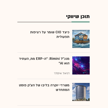
תוכן שיווקי
כיצד CIO שומר על רציפות
תפעולית
מנכ״ל Rimini: “ה-ERP מת, העתיד
הוא AI"
דניאל איסלר
משרדי יוקרה בליבו של הצ'ק פוסט
המתחדש