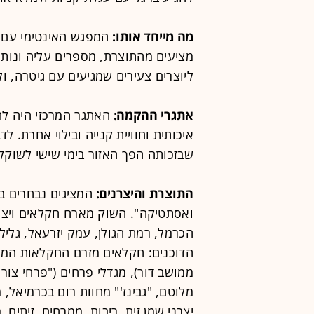
מה מייחד אותו:
המפגש האינטימי עם ה
מציעים מהתוצרת, מספרים עליה ונותנ
ליוצרים צעירים שמגיעים עם גיטרה, ו
אתגרי ההקמה:
האתגר המרכזי היה לה
איכותית וחוויית קנייה ובילוי אחרת. 
שבזכותה הפך האזור בימי שישי לשוקק 
התוצרת והיצרנים:
המציגים נבחרים ב
ואסתטיקה". השוק מארח חקלאים ויצרני
הכרמל, רמת הגולן, עמק יזרעאל, גליל
הדוכנים: חקלאים מזרם החקלאות המח
ממושב דור), מגדלי פרחים ("פרחי צור"
מלוטם, "גבינז'" מחוות רום בכרמיאל, 
יצרני שמן זית, ריבות, ממרחים, זיתים, 