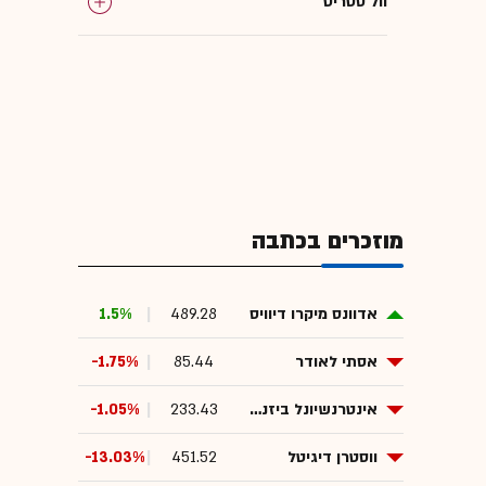
וול סטריט
מוזכרים בכתבה
אדוונס מיקרו דיוויס
489.28
1.5%
אסתי לאודר
85.44
-1.75%
אינטרנשיונל ביזנס משין (IBM)
233.43
-1.05%
ווסטרן דיגיטל
451.52
-13.03%