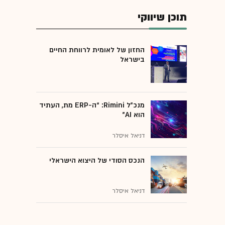
תוכן שיווקי
החזון של לאומית לרווחת החיים
בישראל
מנכ״ל Rimini: “ה-ERP מת, העתיד
הוא AI"
דניאל איסלר
הנכס הסודי של היצוא הישראלי
דניאל איסלר