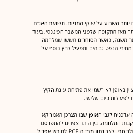
יותר השבוע על שוקי המניות. תשואת האג״ח
יותר מאז התקופה שלפני המשבר הפיננסי, בעוד
א של יותר משנה, כאשר הסוחרים חששו שמלחמה
מחירי הנפט גבוהים ותפעיל לחץ נוסף על
ציין באופן לא רשמי את פתיחת עונת הקיץ
 לפעילות ביום שלישי.
עדכנית לגבי האופן שבו הצרכן האמריקאי
בות המלחמה. בין היתר צפויים להתפרסם
דוחות של קמעונאיות כמו קוסטקו ו־דולר טרי, לצד נתון מדד ה־PCE לחודש אפריל,