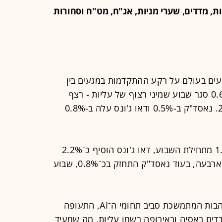
ת, מדדים, שערי מניות, אג"ח, מט"ח וסחורות
עים בעולם על רקע ההתקדמות במגעים בין
ארה"ב לאיראן. S&P 500 שעלה ב-0.6% סגר שבוע שמיני רצוף של עליות - רצף
העליות הארוך ביותר מאז דצמבר 2023. נאסד"ק ב-0.5% ודאו ג'ונס עלה ב-0.8%
בסיכום שבועי, S&P 500 עלה בכ־1.1% מתחילת השבוע, דאו ג'ונס הוסיף כ־2.2%
השבוע ורשם שבוע חיובי שלישי מתוך ארבעה, בעוד נאסד"ק התחזק בכ־0.8%, שבוע
המניות בארה״ב טיפסו בתמיכת ההתלהבות המתמשכת סביב תחומי ה־AI, התעופה
דדים באסיה ובאירופה רשמו עליות, מה שמעיד