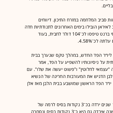
ליים.
ת סביב המלחמה במזרח התיכון. דיווחים
איראן הובילו בימים האחרונים לתנודתיות חדה
במחירי הנפט ובאג״ח הממשלתיות. חוזי ברנט טיפסו לכ־104 דולר לחבית, בעוד
ת ליו״ר הפד החדש, במהלך טקס שנערך בבית
ית על ניסיונותיו להשפיע על הפד, אמר
 "עצמאי לחלוטין" ו"פשוט יעשה את שלו". עם
בן הדגיש את המעורבות החריגה של הנשיא
יו״ר הפד הראשון שמושבע בבית הלבן מאז אלן
תשואת אג״ח האוצר האמריקאית ל־10 שנים ירדה בכ־3 נקודות בסיס לרמה של
כ־4.55%, בעוד תשואת האג״ח ל־30 שנה איבדה גם היא כ־3 נקודות בסיס ונסחרה