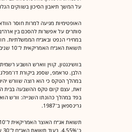
על המשך תיאבון הסיכון בשווקים הגלוב
האופטימיות מגיעה למרות חוסר הוודאו
סותרים על אפשרות להסכם בין ארה״ב ל
תשואת האג״ח האמריקאית ל־10 שנים עלתה לכ־4.58%.
בוושינגטון, קווין ווארש הושבע רשמי
הלבן. טראמפ, שספג ביקורת דו־מפלגת
במהלך הטקס כי הוא רוצה שוורש יהיה
זאת, עצם קיום טקס ההשבעה בבית הל
בפד במהלך כהונתו השנייה: וורש הוא 
גרינספאן ב־1987.