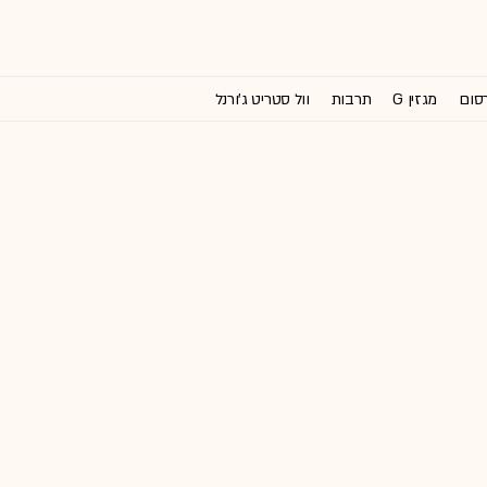
רסום
מגזין G
תרבות
וול סטריט ג'ורנל