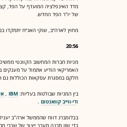
מדד האינפלציה המועדף על הפד, קצ
של יו"ר הפד החדש.
מחוץ לארה״ב, שוקי האג״ח יתמקדו בנת
20:56
מניות חברות המחשוב הקוונטי ממשי
חלקם במסגרת עסקאות הכוללות גם הח
בין המניות שבולטות בעליות:
IBM
,
איי
ו
די-ווייב קוואנטום
.