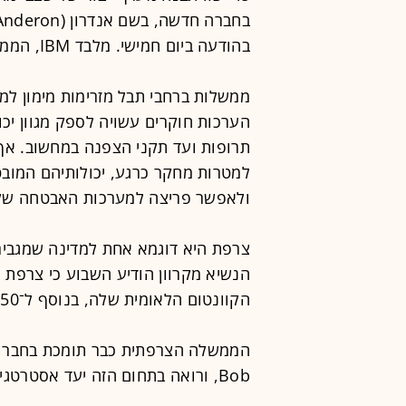
בהודעה ביום חמישי. מלבד IBM, הממשל האמריקאי ישקיע בשמונה חברות אחרות.
ממשלות ברחבי תבל מזרימות מימון למ
הערכות חוקרים עשויה לספק מגוון יכ
תרופות ועד תקני הצפנה במחשוב. א
למטרות מחקר כרגע, יכולותיהם המובט
ולאפשר פריצה למערכות האבטחה של ב
צרפת היא דוגמא אחת למדינה שמגבי
הנשיא מקרוון הודיע השבוע כי צרפת 
הקוונטום הלאומית שלה, בנוסף ל־550 מיליון אירו לתעשיית המיקרו־אלקטרוניקה.
Bob, ורואה בתחום הזה יעד אסטרטגי של "ריבונות טכנולוגית אירופית".