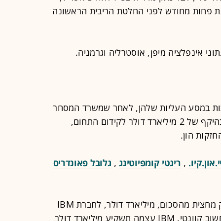
ת פחות מחודש לפני החלטת הריבית הראשונה
וני אינפלציה מיפן, אוסטרליה וגרמניה.
כות במסע העליות שלהן, לאחר שמשרד המסחר
האמריקאי הודיע אתמול על מענקים בהיקף של 2 מיליארד דולר לקידום התחום,
זקות הון.
.און.קיו.
,
ריגטי קומפיוטינג
,
גלובל פאונדריס
בבלומברג דווח שהממשל ארה"ב יעניק מחצית מהסכום, מיליארד דולר, לחברת IBM
כדי שזו תבנה מערך ייצור של שבבי מחשוב קוונטי. IBM עצמה תשקיע מיליארד דולר