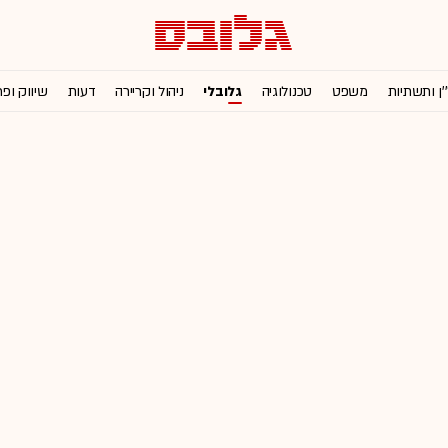
'ן ותשתיות
משפט
טכנולוגיה
גלובלי
ניהול וקריירה
דעות
שיווק ופ