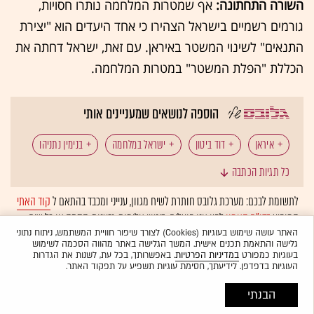
השורה התחתונה:
אף שמטרות המלחמה נותרו חסויות,
גורמים רשמיים בישראל הצהירו כי אחד היעדים הוא "יצירת
התנאים" לשינוי המשטר באיראן. עם זאת, ישראל דחתה את
הכללת "הפלת המשטר" במטרות המלחמה.
הוספה לנושאים שמעניינים אותי
איראן
דוד ביטון
ישראל במלחמה
בנימין נתניהו
כל תגיות הכתבה
דונלד טראמפ
דובר צה"ל
לתשומת לבכם: מערכת גלובס חותרת לשיח מגוון, ענייני ומכבד בהתאם ל
קוד האתי
המופיע
בדו"ח האמון
לפיו אנו פועלים. ביטויי אלימות, גזענות, הסתה או כל שיח
בלתי הולם אחר מסוננים בצורה
אוטומטית
ולא יפורסמו באתר.
האתר עושה שימוש בעוגיות (Cookies) לצורך שיפור חוויית המשתמש, ניתוח נתוני
גלישה והתאמת תכנים אישית. המשך הגלישה באתר מהווה הסכמה לשימוש
בעוגיות כמפורט
במדיניות הפרטיות
. באפשרותך, בכל עת, לשנות את הגדרות
העוגיות בדפדפן. לידיעתך, חסימת עוגיות תשפיע על תפקוד האתר.
הבנתי