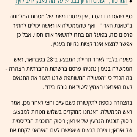
●
המחסור, העומס והדיון בבג"ץ: על מה נאבק יריב לוין?
כפי שהסברנו בעבר, אין פרסום רשמי של מטרות המלחמה
ב"שאגת הארי" - ואף שהממשלה או ראשה יכולים להתיר
פרסום כזה, בפועל הם בחרו להשאיר אותו חסוי. אבל כן
אפשר למצוא אינדיקציות גלויות בעניין.
כשעה בלבד לאחר תחילת המבצע ב־28 בפברואר, ראש
הממשלה בנימין נתניהו פרסם ברשתות החברתיות הצהרה -
בה הכריז כי "הפעולה המשותפת שלנו תיצור את התנאים
לעם האיראני האמיץ ליטול את גורלו בידו".
בהצהרה נוספת לתקשורת כשבועיים וחצי לאחר מכן, אמר
ראש הממשלה: "אנחנו ממוקדים בשלוש מטרות למבצע:
ריסוק תוכנית הגרעין של איראן; ריסוק התוכנית הבליסטית
של איראן; ויצירת תנאים שיאפשרו לעם האיראני לקחת את