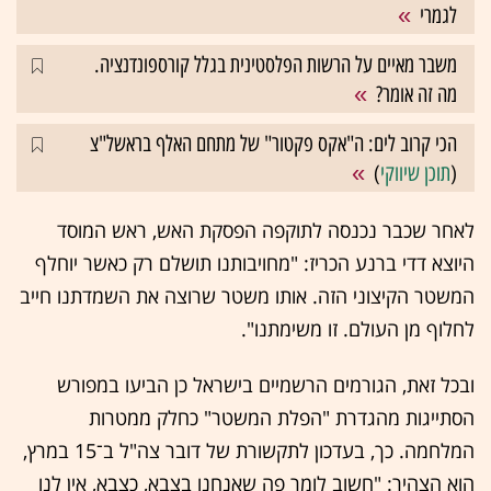
לגמרי
משבר מאיים על הרשות הפלסטינית בגלל קורספונדנציה.
מה זה אומר?
הכי קרוב לים: ה"אקס פקטור" של מתחם האלף בראשל"צ
(
תוכן שיווקי
)
לאחר שכבר נכנסה לתוקפה הפסקת האש, ראש המוסד
היוצא דדי ברנע הכריז: "מחויבותנו תושלם רק כאשר יוחלף
המשטר הקיצוני הזה. אותו משטר שרוצה את השמדתנו חייב
לחלוף מן העולם. זו משימתנו".
ובכל זאת, הגורמים הרשמיים בישראל כן הביעו במפורש
הסתייגות מהגדרת "הפלת המשטר" כחלק ממטרות
המלחמה. כך, בעדכון לתקשורת של דובר צה"ל ב־15 במרץ,
הוא הצהיר: "חשוב לומר פה שאנחנו בצבא, כצבא, אין לנו