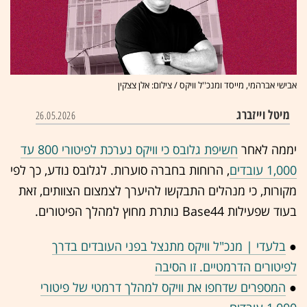
אבישי אברהמי, מייסד ומנכ''ל וויקס / צילום: אלן צצקין
מיטל וייזברג
26.05.2026
יממה לאחר
חשיפת גלובס כי וויקס נערכת לפיטורי 800 עד
1,000 עובדים
, הרוחות בחברה סוערות. לגלובס נודע, כך לפי
מקורות, כי מנהלים התבקשו להיערך לצמצום הצוותים, זאת
בעוד שפעילות Base44 נותרת מחוץ למהלך הפיטורים.
●
בלעדי | מנכ"ל וויקס מתנצל בפני העובדים בדרך
לפיטורים הדרמטיים. זו הסיבה
●
המספרים שדחפו את וויקס למהלך דרמטי של פיטורי