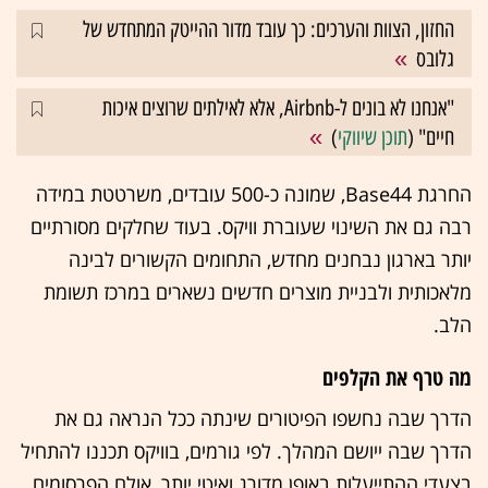
החזון, הצוות והערכים: כך עובד מדור ההייטק המתחדש של
גלובס
"אנחנו לא בונים ל-Airbnb, אלא לאילתים שרוצים איכות
חיים" (
תוכן שיווקי
)
החרגת Base44, שמונה כ-500 עובדים, משרטטת במידה
רבה גם את השינוי שעוברת וויקס. בעוד שחלקים מסורתיים
יותר בארגון נבחנים מחדש, התחומים הקשורים לבינה
מלאכותית ולבניית מוצרים חדשים נשארים במרכז תשומת
הלב.
מה טרף את הקלפים
הדרך שבה נחשפו הפיטורים שינתה ככל הנראה גם את
הדרך שבה ייושם המהלך. לפי גורמים, בוויקס תכננו להתחיל
בצעדי ההתייעלות באופן מדורג ואיטי יותר, אולם הפרסומים