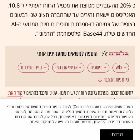
כ-20% מהעובדים מכווצת את מכפיל הרווח העתידי ל-10.8,
האנליסטים יישארו זהירים עד שהחברה תציג שני רבעונים
רצופים של צמיחה דו-ספרתית ותוכיח רווחיות ממנועי ה-AI
החדשים שלה, Base44 ופלטפורמת "הרמוני".
הוספה לנושאים שמעניינים אותי
Wix
פיטורים
אבישי אברהמי
בנייני משרדים
כל תגיות הכתבה
Base44
טכנולוגיה: עובדי הייטק
לתשומת לבכם: מערכת גלובס חותרת לשיח מגוון, ענייני ומכבד בהתאם ל
קוד האתי
המופיע
בדו"ח האמון
לפיו אנו פועלים. ביטויי אלימות, גזענות, הסתה או כל שיח
טכנולוגיה: חברות הייטק ישראליות
קיצוצים
התייעלות
בלתי הולם אחר מסוננים בצורה
אוטומטית
ולא יפורסמו באתר.
האתר עושה שימוש בעוגיות (Cookies) לצורך שיפור חוויית המשתמש, ניתוח נתוני
גלישה והתאמת תכנים אישית. המשך הגלישה באתר מהווה הסכמה לשימוש
המומלצות
בעוגיות כמפורט
במדיניות הפרטיות
. באפשרותך, בכל עת, לשנות את הגדרות
העוגיות בדפדפן. לידיעתך, חסימת עוגיות תשפיע על תפקוד האתר.
הבנתי