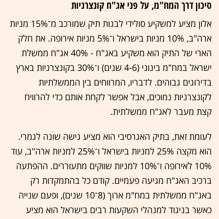
סיכון דרך המח"מ, על פני אג"ח קונצרניות
אלון מציע למשקיע סולידי לבנות תיק שמורכב מ־15% מניות
ארה"ב, 10% מניות בישראל ו־5% מניות אירופה. את חלק
הארי של התיק הוא משקיע באג"ח - 40% אג"ח ממשלת
ישראל במח"מ בינוני (4-6 שנים) ו־30% בקונצרניות בארץ
בדירוגים גבוהים. לדבריו, המרווחים בין הממשלתיות
לקונצרניות נמוכים, אבל אפשר לקחת אותם כדי להרוויח
קצת מעבר לאג"ח ממשלתית.
לעומת זאת, בתיק האגרסיבי הוא מציע גישה שונה לגמרי.
הוא מקצה 25% למניות בישראל ו־25% למניות ארה"ב, עוד
10% לאירופה ו־10% למניות שווקים מתעוררים. ההפתעה
ברכיב האג"ח מגיעה פעמיים. קודם כל בהתמקדות רק
באג"ח ממשלתית במח"מ ארוך (8־10 שנים), ופעם שנייה
כאשר בניגוד למנהלי השקעות רבים בישראל הוא מציע