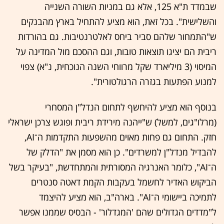
שבמדד ת"א 125, אלא גם במניות השורה השנייה
והשלישית". בכל זאת, הוא מציע להתחיל בארץ מהבנקים
ש"התמחור שלהם סביר ביחס לאלטרנטיבות. גם בהורדות
ריבית הם יציגו תוצאות טובות, וגם ההסכם מול המדינה על
המיסוי (3 מיליארד שקל מרווחי השנה הנוכחית, נ"א) צפוי
למנוע הפתעות בגזרה הרגולטורית".
בנוסף הוא מציע להיחשף לתחום הנדל"ן המסחרי
(מרלו"גים, למשל) ש"ייהנה מירידת ריבית ופוגש צרכן ישראלי
חזק. התחום גם פחות מאוים מהשפעות התקדמות ה־AI,
להבדיל מנדל"ן למשרדים". כן הוא מסמן את "הדלק של
ה־AI", כלומר האנרגיה המסורתית והמתחדשת, "בעיקר בשל
הביקוש האדיר לחשמל בעקבות הקמת דאטה סנטרים
לתמיכה ביישומי ה־AI". בארה"ב, הוא מציע להיצמד
ל"מדדים הגדולים שהם 'המגדלור' - הבסיס שממנו אפשר