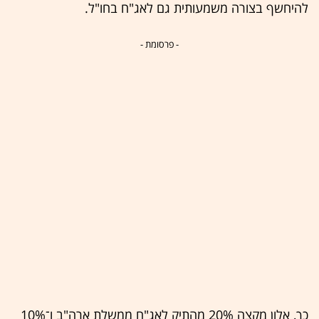
להיחשף בצורה משמעותית גם לאג"ח בחו"ל.
- פרסומת -
כך, אלון מקצה 20% מהתיק לאג"ח ממשלת ארה"ב ו־10%