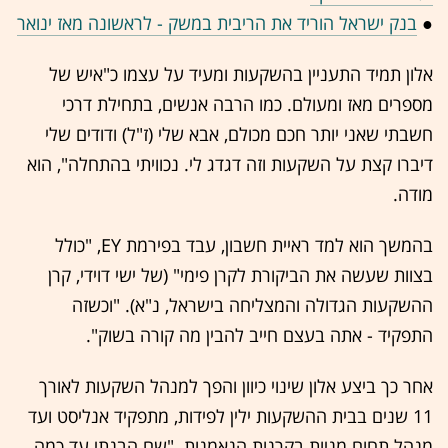
●
בנק ישראל הוריד את הריבית במשק - לראשונה מאז ינואר
אלון תמיד התעניין בהשקעות ומעיד על עצמו כ"איש של
מספרים מאז ומעולם. כמו הרבה אנשים, בתחילת דרכי
חשבתי שאני יותר חכם מכולם, אבא שלי (ז"ל) ודודים שלי
דיברו קצת על השקעות וזה דגדג לי. נכוויתי בהתחלה", הוא
מודה.
בהמשך הוא למד ראיית חשבון, עבד בפירמת EY, "כולל
בצוות שעשה את הביקורת לקרן פימי" (של ישי דוידי, קרן
ההשקעות הגדולה והמצליחה בישראל, נ"א). "וכשזה
התפקיד - אתה בעצם חייב להבין מה קורה בשוק".
אחר כך ביצע אלון שינוי כיוון והפך למנהל השקעות לאורך
11 שנים בבית ההשקעות ילין לפידות, מתפקיד אנליסט ועד
מנהל תחום מניות בקרנות הנאמנות. "שם הבנתי עד כמה