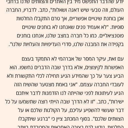
יודע שהדבר התפשט מיד בין האתרים והצוותים שלנו ברחבי
העולם, וזה טבעי שיש דאגה ושאלות", כתב. לדבריו, החברה
אכן בוחנת שינויים אפשריים, אך טרם התקבלו החלטות
סופיות. "לא אעמיד פנים שאנחנו לא בוחנים שינויים
פוטנציאליים. כמו כל חברה במצב שלנו, אנחנו בוחנים
בקפידה את המבנה שלנו, סדרי העדיפויות והעלויות שלנו".
עם זאת, עיקר המסר של אברהמי לא התמקד בעצם
האפשרות לקיצוצים, אלא בדרך שבה הדברים נחשפו. הוא
הביע צער על כך שהמידע הגיע תחילה לכלי התקשורת ולא
לעובדי החברה עצמם. "אני באמת מצטער שהשיח הזה
הגיע לעיתונות לפני שהייתה לנו הזדמנות לדבר איתכם
ישירות", כתב. "זו לא הדרך שבה הייתי רוצה שתשמעו על כל
דבר שעשוי להשפיע עליכם, על הקולגות שלכם או על
הצוותים שלכם". בסוף המכתב ציין כי "ברגע שיתקבלו
החלטות, נודיע לכם בצורה האחראית והמכובדת ביותר