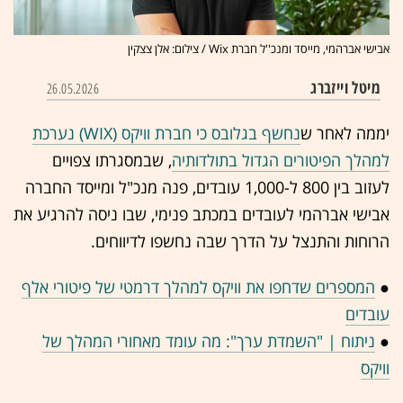
אבישי אברהמי, מייסד ומנכ''ל חברת Wix / צילום: אלן צצקין
מיטל וייזברג
26.05.2026
יממה לאחר ש
נחשף בגלובס כי חברת וויקס (WIX) נערכת
למהלך הפיטורים הגדול בתולדותיה
, שבמסגרתו צפויים
לעזוב בין 800 ל-1,000 עובדים, פנה מנכ"ל ומייסד החברה
אבישי אברהמי לעובדים במכתב פנימי, שבו ניסה להרגיע את
הרוחות והתנצל על הדרך שבה נחשפו לדיווחים.
●
המספרים שדחפו את וויקס למהלך דרמטי של פיטורי אלף
עובדים
●
ניתוח | "השמדת ערך": מה עומד מאחורי המהלך של
וויקס