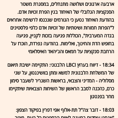
ארבעה ארגונים ושלושה מתנחלים, במסגרת משטר
הסנקציות הגלובלי של האיחוד בגין הפרת זכויות אדם.
בהודעת האיחוד נטען כי הגורמים שנכנסו לרשימה אחראים
ל"הפרות חמורות ושיטתיות של זכויות אדם כלפי פלסטינים
בגדה המערבית", הכוללות פגיעה בזכות לקניין, פגיעה
בחופש הדת והחינוך, ואלימות. בהודעה נפרדת, הוכרז על
הרחבת סנקציות על חמאס והג'יהאד האיסלאמי
18:34 - דיווח בערוץ LBCI הלבנוני: התקיימה ישיבת תיאום
של המשלחת הלבנונית למשא ומתן בוושינגטון, על שני
מסלוליה - המדיני והצבאי, בראשות השגריר לשעבר סימון
כרם, כהכנה לסבב הראשון של השיחות הצבאיות שיתקיימו
מחר בפנטגון
18:03 - דובר צה"ל תת-אלוף אפי דפרין בפיקוד הצפון:
"אנחנו עוסקים במענה לאיום הרחפנים כל העת. מיטב