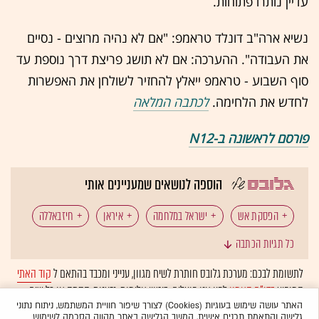
עדיין נותרו פתוחות.
נשיא ארה"ב דונלד טראמפ: "אם לא נהיה מרוצים - נסיים
את העבודה". ההערכה: אם לא תושג פריצת דרך נוספת עד
סוף השבוע - טראמפ ייאלץ להחזיר לשולחן את האפשרות
לחדש את הלחימה.
לכתבה המלאה
פורסם לראשונה ב-N12
הוספה לנושאים שמעניינים אותי
הפסקת אש
ישראל במלחמה
איראן
חיזבאללה
כל תגיות הכתבה
לבנון
צה"ל
דונלד טראמפ
מצר הורמוז
לתשומת לבכם: מערכת גלובס חותרת לשיח מגוון, ענייני ומכבד בהתאם ל
קוד האתי
המופיע
בדו"ח האמון
לפיו אנו פועלים. ביטויי אלימות, גזענות, הסתה או כל שיח
חמאס
רצועת עזה
צבא ארה"ב
בלתי הולם אחר מסוננים בצורה
אוטומטית
ולא יפורסמו באתר.
האתר עושה שימוש בעוגיות (Cookies) לצורך שיפור חוויית המשתמש, ניתוח נתוני
גלישה והתאמת תכנים אישית. המשך הגלישה באתר מהווה הסכמה לשימוש