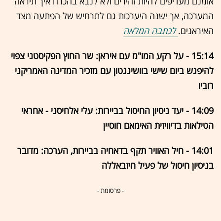
אומנם מעדיפים להיות זהירים ולא לנבא בהכרח איך תיראה
המערכה, אך ישנה היערכות גם לתרחיש של הפתעה מצד
האיראנים.
לכתבה המלאה
15:14 - על רקע המו"מ עם איראן: שר החוץ הפקיסטני צפוי
להיפגש ביום שישי בוושינגטון עם מזכיר המדינה האמריקני
רוביו
14:09 - יעד ניסיון החיסול בביירות: עלי אלחיסני - אחראי
הטילאות בדיוויזית האימאם חוסיין
14:01 - חיל האוויר תקף בדאחיה בביירות, הערכה: מדובר
בניסיון חיסול של פעיל חיזבאללה
- פרסומת -