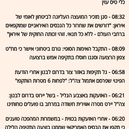
כלי טיס עוין
08:32 - סגן מזכיר המועצה העליונה לביטחון לאומי של
איראן: "דורשים את שחרור כל הנכסים האיראניים שמוקפאים
ברחבי העולם - ללא כל תנאי. זוהי זכותה החוקית של איראן"
08:09 - התקבל האימות הסופי: גורם ביטחוני אישר כי מח"ט
צפון הרצועה וסגנו חוסלו בתקיפה אמש ברצועה
06:58 - גל תקיפות באזור צור בדרום לבנון אחרי הודעת
הפינוי שפרסם אתמול צה"ל: "לפחות 6 מטרות הותקפו"
06:21 - האזעקות באצבע הגליל - בשל יירוט בדרום לבנון:
צה"ל יירט מטרה אווירית חשודה במרחב בו פועלים כוחותינו
06:20 - אחרי האזעקות בכווית - במשמרות המהפכה טוענים
כי תקפו את הבסיס האמריקאי שממנו בוצעה התקיפה הלילה