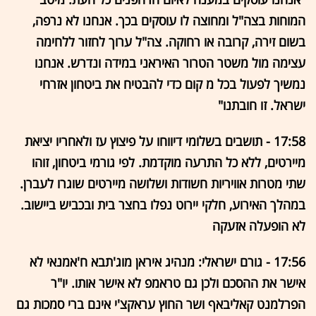
המוחות בצה"ל ומחוצה לו עוסקים בכך. אנחנו לא נרפה,
בשום זירה, קרובה או רחוקה. צה"ל ערוך לחזור ללחימה
עצימה מול משטר הטרור האיראני במידה ונדרש. אנחנו
נמשיך לפעול בכל מ קום כדי להבטיח את ביטחון אזרחי
ישראל. זו חובתנו"
17:58 - תושבים בשלומי דיווחו על פיצוץ עז ולאחריו יציאת
מיירטים, ללא כל התרעה מוקדמת. לפי גורמי ביטחון, זוהו
שתי מטרות אוויריות חשודות ושלושה מיירטים שוגרו לעברן.
במהלך האירוע, חלקי יירוט נפלו בחצר בית ובכביש ביישוב.
לא הופעלה אזעקה
17:56 - גורם ישראלי: מנהיג איראן מוג'תבא ח'אמנאי לא
אישר את ההסכם ולכן גם טראמפ לא אישר אותו. יו"ר
הפרלמנט קאליבאף ושר החוץ עראקצ'י אינם ברי סמכות גם