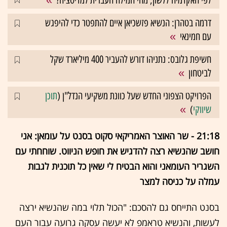
לפי האקדמיה ללשון, מהי המילה העברית למדיטציה?
דרמה בטהרן: הנשיא פזשכיאן איים להתפטר כדי להיפגש
עם חמינאי
חשיפת גלובס: נתניהו דורש להעביר 400 מיליארד שקל
לביטחון
הפרויקט הצפוני החדש שעל כוונת משקיעי הנדל"ן (
תוכן
שיווקי
)
21:18 - שר האוצר האמריקאי סקוט בסנט על עומאן: אני
חושב שהנשיא רצה להדגיש את חופש הניווט. שוחחתי עם
השגריר העומאני והוא הבטיח לי שאין כל תוכנית לגבות
עמלה על כניסה למצר
בסנט התייחס גם להסכם: "הכול תלוי במה שהנשיא ירצה
לעשות, והנשיא טראמפ לא יעשה עסקה גרועה עבור העם