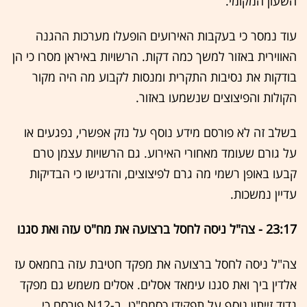
השעון המקומי.
עוד נמסר כי בעקבות האירועים הופעלו מערכות ההגנה
האווירית באזור למשך כמה דקות. הרשויות באיראן מסרו כי הן
בודקות את נסיבות התקרית ומנסות לקבוע מה היה מקור
הקולות והפיצוצים שנשמעו באזור.
בשלב זה לא פורסם מידע נוסף על נזק אפשרי, נפגעים או
על גורם שעומד מאחורי האירוע. גם הרשויות עצמן טרם
קבעו באופן רשמי מה גרם לפיצוצים, והדגישו כי הבדיקות
עדיין נמשכות.
23:17 - צה"ל ניסה לחסל ברצועה את מח"ט עזה ואת סגנו
צה"ל ניסה לחסל ברצועה את מפקד חטיבת עזה בחמאס עז
אלדין ביך ואת סגנו עימאד אסלים. אסלים משמש גם מפקד
גדוד זייתון נוסף על תפקידו כסמח"ט. ב-N12 פורסם כי