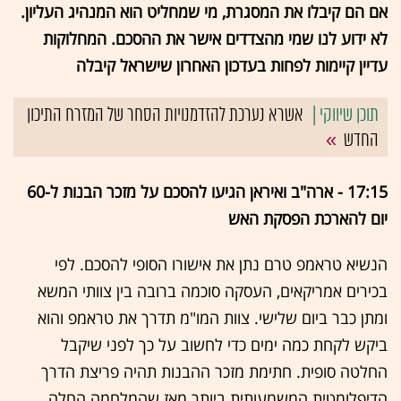
אם הם קיבלו את המסגרת, מי שמחליט הוא המנהיג העליון.
לא ידוע לנו שמי מהצדדים אישר את ההסכם. המחלוקות
עדיין קיימות לפחות בעדכון האחרון שישראל קיבלה
אשרא נערכת להזדמנויות הסחר של המזרח התיכון
החדש
17:15 - ארה"ב ואיראן הגיעו להסכם על מזכר הבנות ל-60
יום להארכת הפסקת האש
הנשיא טראמפ טרם נתן את אישורו הסופי להסכם. לפי
בכירים אמריקאים, העסקה סוכמה ברובה בין צוותי המשא
ומתן כבר ביום שלישי. צוות המו"מ תדרך את טראמפ והוא
ביקש לקחת כמה ימים כדי לחשוב על כך לפני שיקבל
החלטה סופית. חתימת מזכר ההבנות תהיה פריצת הדרך
הדיפלומטית המשמעותית ביותר מאז שהמלחמה החלה,