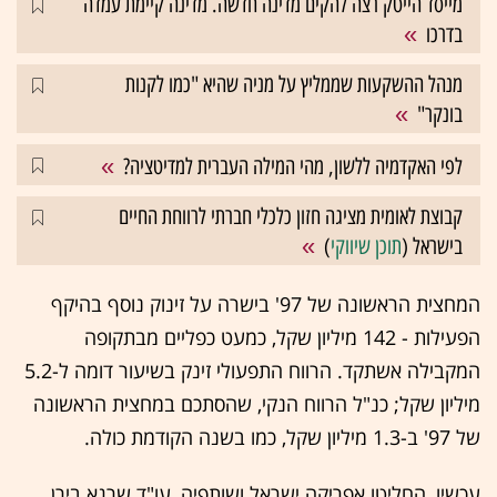
מייסד הייטק רצה להקים מדינה חדשה. מדינה קיימת עמדה
בדרכו
מנהל ההשקעות שממליץ על מניה שהיא "כמו לקנות
בונקר"
לפי האקדמיה ללשון, מהי המילה העברית למדיטציה?
קבוצת לאומית מציגה חזון כלכלי חברתי לרווחת החיים
בישראל (
תוכן שיווקי
)
המחצית הראשונה של 97' בישרה על זינוק נוסף בהיקף
הפעילות - 142 מיליון שקל, כמעט כפליים מבתקופה
המקבילה אשתקד. הרווח התפעולי זינק בשיעור דומה ל-5.2
מיליון שקל; כנ"ל הרווח הנקי, שהסתכם במחצית הראשונה
של 97' ב-1.3 מיליון שקל, כמו בשנה הקודמת כולה.
עכשיו, החליטו אפריקה ישראל ושותפיה, עו"ד שרגא בירן