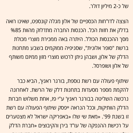
של כ-2 מיליון דולר.
הצצה לדו"חות הכספיים של אלון מגלה קונספט, שאינו רואה
בדלק את חזות הכל. הכנסות החברה מתדלוק מהוות %85
מסך ההכנסות הכולל. היתרה באה ממכירת מוצרי מכולת
ברשת "סופר אלונית", שסניפיה ממוקמים בשבע מתחנות
הדלק של אלון, ושבהן ניתן לרכוש מוצרי מזון ממיזם משותף
של אלון ושופרסל.
שיתוף פעולה עם רשת נוספת, בורגר ראנץ', הביא כבר
להקמת מספר מסעדות בתחנות דלק של הרשת. לאחרונה
נרכשה השליטה בבורגר ראנץ' ע"י פז, אחת משלוש חברות
הדלק הוותיקות, וככל הנראה ייפסק שיתוף הפעולה עם רשת
זו בשנת 99'. «מאת שי שלו «באפריקה ישראל לא מצטערים
על רכישת ההנפקה של עו"ד בירן והקיבוצים «חברת הדלק