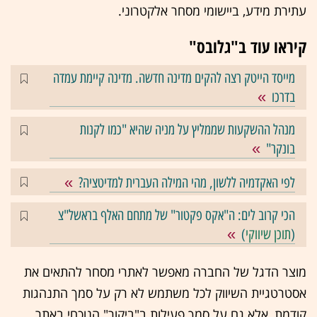
עתירת מידע, ביישומי מסחר אלקטרוני.
קיראו עוד ב"גלובס"
מייסד הייטק רצה להקים מדינה חדשה. מדינה קיימת עמדה
בדרכו
מנהל ההשקעות שממליץ על מניה שהיא "כמו לקנות
בונקר"
לפי האקדמיה ללשון, מהי המילה העברית למדיטציה?
הכי קרוב לים: ה"אקס פקטור" של מתחם האלף בראשל"צ
(
תוכן שיווקי
)
מוצר הדגל של החברה מאפשר לאתרי מסחר להתאים את
אסטרטגיית השיווק לכל משתמש לא רק על סמך התנהגות
קודמת, אלא גם על סמך פעילות ב"ביקור" הנוכחי באתר.