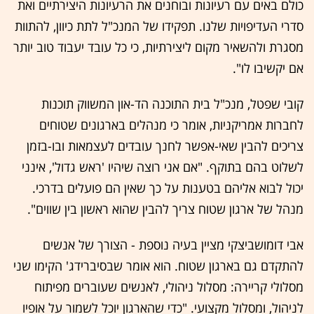
כולם באים עם רעיונות ובוחנים את הרעיונות היצירתיים ואת
סדרי העדיפויות שלנו. תפקידו של המנכ"ל לתת כיוון, להתוות
מסגרת ולהשאיר מקום ליצירתיות, כי כל עובד יעבוד טוב יותר
אם יקשיבו לו".
קובי שפטל, מנכ"ל בית התוכנה הד-און המשווק תוכנות
לחברות אמריקניות, אומר כי מנהלים בארגונים שטוחים
צריכים להבין שאי-אפשר לחנך עובדים לעצמאות ובו-בזמן
לשלוט בהם בתוקף. "אם אני רוצה שיהיו 'ראש גדול', אינני
יכול לבוא אליהם בטענות על כך שאין הם פועלים בדרכי.
מנהל של ארגון שטוח צריך להבין שהוא ראשון בין שווים".
אבי דומושביצקי מציין בעיה נוספת - הצורך של אנשים
להתקדם גם בארגון שטוח. הוא אומר שבסיברידג' הקימו שני
מסלולי קריירה: מסלול ניהולי, לאנשים שעוברים מפיתוח
לניהול, ומסלול מקצועי. "כדי שהארגון יוכל לשמור על אופיו