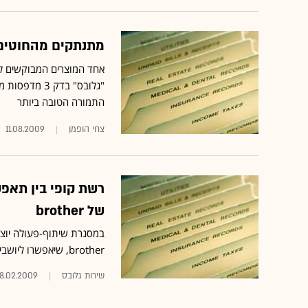
מתנתקים מהחוטים:
אחד המוצרים המבוקשים ל
"גלובס" בדק 
התמורה הטובה ביותר
צחי הופמן
11.08.2009
רשת קופי בין תאפ
של brother
במסגרת שיתוף-פעולה יוצב
brother, שיאפשרו ליושבי בית-הקפה לחבר את מחשביהם הניידים ולהדפיס חינם וללא הגבלה
שירות גלובס‏
18.02.2009