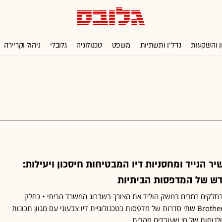
ן והשקעות
נדל''ן ותשתיות
משפט
טכנולוגיה
גלובלי
ניהול וקריירה
 הנייד ומחסניות דיו המבטיחות חיסכון ויעילות:
דש של המדפסות הביתיות
חלקים רחבים במשק הוליד את הצורך בשדרוג המשרד הביתי • כחלק
מתהליך זה משיקה חברת Brother שתי סדרות של מדפסות בטכנולוגיית דיו צבעוני עם מגוון תכונות
לנוחות של מי שעובדים מהבית