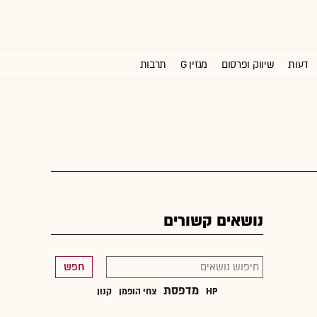
דעות
שיווק ופרסום
מגזין G
תרבות
וול סטריט ג'ורנל
נושאים קשורים
חפש
מדפסת
HP
צחי הופמן
קנון