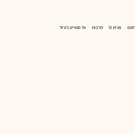
רסום
מגזין G
תרבות
וול סטריט ג'ורנל