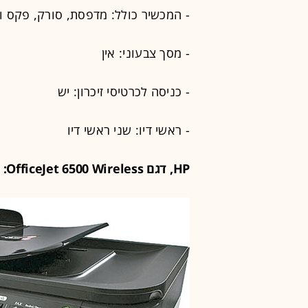
- המכשיר כולל: מדפסת, סורק, פקס ו
- מסך צבעוני: אין
- כניסה לכרטיסי זיכרון: יש
- ראשי דיו: שני ראשי דיו
HP, דגם OfficeJet 6500 Wireless: חיבור אלחוטי מצוין ולוק משודרג