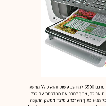
החיבור הראשוני של המדפסת של HP מדגם 6500 למחשב פשוט והוא כולל ממשק
ת ארוכה, צריך לחבר את המדפסת עם כבל
(הכבל מגיע בתוך הערכה). מלבד ממשק התקנה