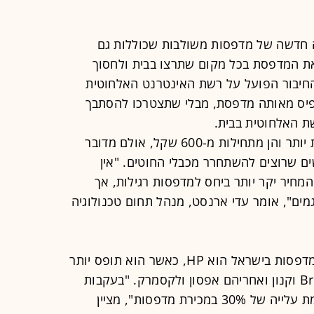
 חדשה של מדפסות משולבות שכוללות גם
את המדפסת בכל מקום שתרצו בבית ולחסוך
החיבור הפועל על רשת האינטרנט האלחוטית
יס מאותה מדפסת, מבלי שתצטרכו להסתבך
ת האלחוטית בבית.
העלויות של מדפסות אלחוטיות גבוהות יותר והן מתחילות מ-600 שקל, אולם מדובר
ם שרוצים להשתחרר מכבלי החוטים. "אין
מחיר יקר יותר ביחס למדפסות רגילות, אך
מים", אומר עדי ארנסט, מנהל תחום טכנולוגיה
לדברי ארנסט, המותג המוביל בשוק המדפסות בישראל הוא HP, כאשר הוא תופס יותר
מ-50% מהשוק. במקום השני - Brother וקנון ואחריהם אפסון ולקסמרק. "בעקבות
החזרה ללימודים, בחודש אוגוסט נרשמת עלייה של 30% במכירת מדפסות", מציין