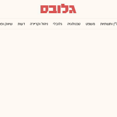
''ן ותשתיות
משפט
טכנולוגיה
גלובלי
ניהול וקריירה
דעות
שיווק ופ