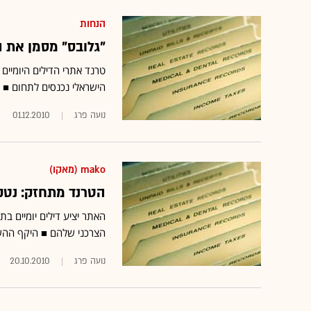
הנחות
"גלובס" מסמן את 
טרנד אתרי הדילים היומיים
הישראלי נכנסים לתחום ■ 
נועה פרג
01.12.2010
mako (מאקו)
הטרנד מתחזק: נטקס ו-mako השיקו אתר רכישות חבר
האתר יציע דילים יומיים ב
הצרכני שלהם ■ ‎היקף ההשקעה באתר מוערך במיליוני שקלים
נועה פרג
20.10.2010