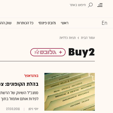
ראשי
גלובס פיננסי
כל הכותרות
שוק ההו
עמוד הבית
תגיות כלליות
Buy2
בורגראנץ'
בהלת הקופונים: צפ
לפדות אותם אתמול בתוך שעתיים" ■ "8 שנים לא ראיתי התנ
יוסי ניסן
27.03.2011