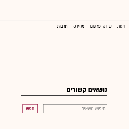
דעות
שיווק ופרסום
מגזין G
תרבות
וול סטריט ג'ורנל
נושאים קשורים
חפש