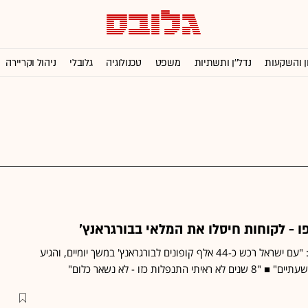
ן והשקעות
נדל''ן ותשתיות
משפט
טכנולוגיה
גלובלי
ניהול וקריירה
ו - לקוחות חיסלו את המלאי בבורגראנץ'
סמנכ"ל השיווק של הרשת: "עם ישראל רכש כ-44 אלף קופונים לבורגראנץ' במשך יומיים, והגיע
פלות כזו - לא נשאר כלום"