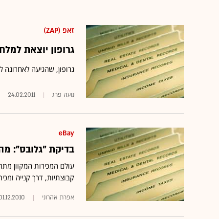
זאפ (ZAP)
גרופון יוצאת למלח
נועה פרג
24.02.2011
eBay
בדיקת "גלובס": מהן 5 המגמות הכי חמות של קניות ב
עולם המכירות המקוון מתר
קבוצתיות, דרך קנייה ומכיר
אפרת אהרוני
01.12.2010