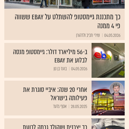
כך מתכננת גיימסטופ להשתלט על Ebay ששווה
פי 4 ממנה
04.05.2026
שירי חביב ולדהורן
ב-56 מיליארד דולר: גיימסטופ מנסה
לבלוע את eBay
04.05.2026
בועז בן נון
אחרי 20 שנה: איביי סוגרת את
פעילותה בישראל
28.05.2025
אסף גלעד
כך יצרנית שוקולד גרמה לבועת