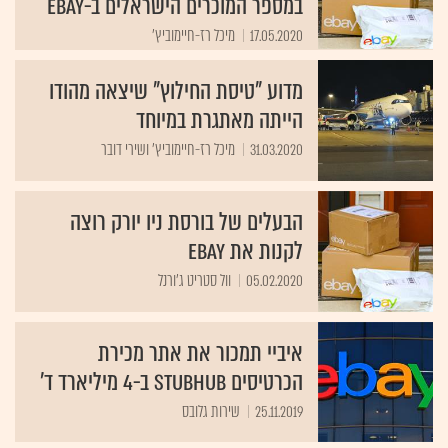
במספר המוכרים הישראלים ב-eBay
17.05.2020
מיכל רז-חיימוביץ'
מדוע "טיסת החילוץ" שיצאה מהודו
הייתה מאתגרת במיוחד
31.03.2020
מיכל רז-חיימוביץ' ושירי דובר
הבעלים של בורסת ניו יורק רוצה
לקנות את eBay
05.02.2020
וול סטריט ג'ורנל
איביי תמכור את אתר מכירת
הכרטיסים StubHub ב-4 מיליארד ד'
25.11.2019
שירות גלובס