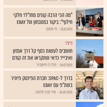
"מה הכי הרבה קונים מחו"ל? חלקי
חילוף": ביקור במטבחון של eBay
01.10.2021
גלי וולוצקי
פיצ'ר
חושבים לעשות כסף קל דרך אמזון
ואיביי? כדאי שתקראו את זה קודם
06.07.2021
מיכל רז-חיימוביץ'
בדרך ל-SPAC: חברת הפינטק פיוניר
בשת"פ עם eBay
04.05.2021
שירי חביב-ולדהורן