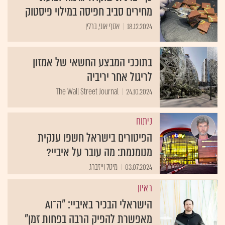
מחירים סביב חפיסה במילוי פיסטוק
18.12.2024
אסף אוני, ברלין
בתוככי המבצע החשאי של אמזון
לריגול אחר יריביה
The Wall Street Journal
24.10.2024
ניתוח
הפיטורים בישראל חשפו ענקית
מנומנמת: מה עובר על איביי?
03.07.2024
מיטל וייזברג
ראיון
הישראלי הבכיר באיביי: "ה־AI
מאפשרת להפיק הרבה בפחות זמן"