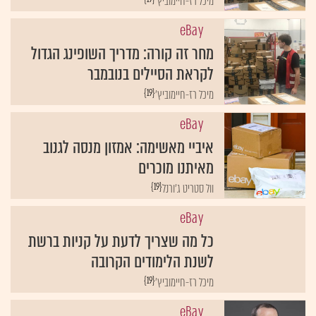
מיכל רז-חיימוביץ'
eBay
מחר זה קורה: מדריך השופינג הגדול
לקראת הסיילים בנובמבר
{19}
מיכל רז-חיימוביץ'
eBay
איביי מאשימה: אמזון מנסה לגנוב
מאיתנו מוכרים
{19}
וול סטריט ג'ורנל
eBay
כל מה שצריך לדעת על קניות ברשת
לשנת הלימודים הקרובה
{19}
מיכל רז-חיימוביץ'
eBay