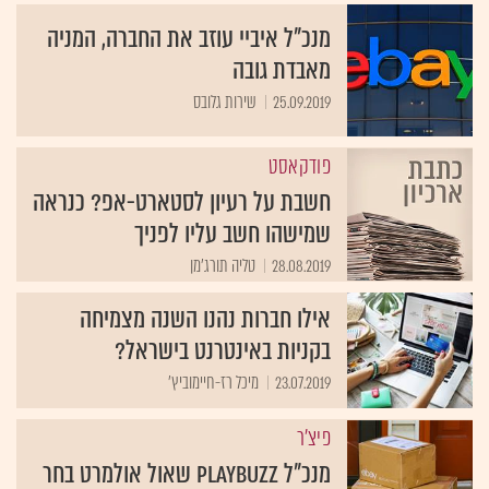
מנכ"ל איביי עוזב את החברה, המניה
מאבדת גובה
25.09.2019
שירות גלובס
פודקאסט
חשבת על רעיון לסטארט-אפ? כנראה
שמישהו חשב עליו לפניך
28.08.2019
טליה תורג'מן
אילו חברות נהנו השנה מצמיחה
בקניות באינטרנט בישראל?
23.07.2019
מיכל רז-חיימוביץ'
פיצ'ר
מנכ"ל Playbuzz שאול אולמרט בחר