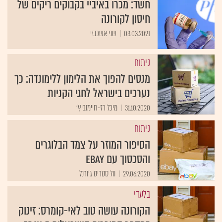
חשד: מכרו באיביי בקבוקים ריקים של
חיסון לקורונה
03.03.2021
שני אשכנזי
ניתוח
מנסים להפוך את הלימון ללימונדה: כך
נערכים בישראל לחגי הקניות
31.10.2020
מיכל רז-חיימוביץ'
ניתוח
הסיפור המוזר על צמד הבלוגרים
והסכסוך עם eBay
29.06.2020
וול סטריט ג'ורנל
בלעדי
הקורונה עושה טוב לאי-קומרס: זינוק