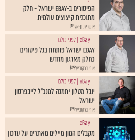
הפיטורים ב-eBay ישראל - חלק
מתוכנית קיצוצים עולמית
{19}
אושרית גן-אל
eBay
| לפני כולם
eBay ישראל פותחת בגל פיטורים
כחלק מארגון מחדש
{19}
אורי ברקוביץ'
eBay
| לפני כולם
יובל מטלון יתמנה למנכ"ל לייבפרסון
ישראל
{19}
אורי ברקוביץ'
eBay
מקבלים המון מיילים מאתרים על עדכון