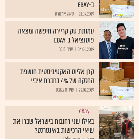
ב-eBay
21.07.2019
שאול אולמרט
עמותת טק קריירה חיפשה ומצאה
פוטנציאל ב-eBay
04.06.2019
שירי דובר
קרן אליוט האקטיביסטית חושפת
החזקה של 4% בחברת איביי
22.01.2019
שירות גלובס
eBay
באילו שני רחובות בישראל שברו את
שיאי הרכישות באינטרנט?
{19}