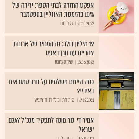
אפקט החזרה לבתי הספר: ירידה של
10% בהזמנות האונליין בספטמבר
25.10.2022
גלית חתן
19 מיליון דולר: זה המחיר של ארוחת
צהריים עם וורן באפט
18.06.2022
שירות גלובס
כמה הייתם משלמים על חרב סמוראית
באיביי?
14.12.2021
גלית חתן ומיכל רז-חיימוביץ'
אמיר די-נור מונה לתפקיד מנכ"ל eBay
ישראל
09.11.2021
שירות גלובס