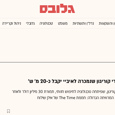
ן והשקעות
נדל''ן ותשתיות
משפט
טכנולוגיה
גלובלי
ניהול וקריירה
ריגון שנמכרה לאיביי יקבל כ-20 מ' ש'
- איביי רוכשת את קוריגון, שפיתחה טכנולוגיה לחיפוש חזותי, תמורת 30 מיליון דולר ולאחר
דולה: חממת The Time של אילן שילוח