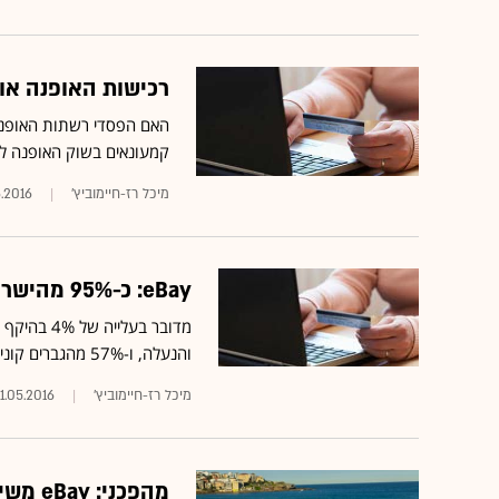
רכישות האופנה אונ
האם
הפסדי רשתות האופנה
קמעונאים בשוק האופנה לא
מיכל רז-חיימוביץ'
.2016
eBay: כ-95% מהישראלים קנו השנה באינטרנט
והנעלה, ו-57% מהגברים קונים גאדג'טים, מוצרי חשמל ואלקטרוניקה ומשחקי מחשב
מיכל רז-חיימוביץ'
1.05.2016
מהפכני: eBay משיקה מרכז קניות חדש ופורץ דרך