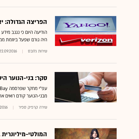
הפריצה הגדולה: יא
היה גורם שפעל ביוזמת 
שירות גלובס
22.09.2016
סקר: בני-הנוער היש
מבני-הנוער קודם רואים את
שירה קרפיק ספיר
.2016
המולטי-מיליונרית בת ה-30 שעשתה אקזיט ל