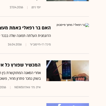
יוסי ניסן
27.04.2016
האם בר רפאלי באמת מעצבת
הדוגמנית העלתה תמונה שלה בבגד ים "בעיצו
מיכל רז-חיימוביץ'
26.04.2016
המכשיר שפורץ כל אייפון 
בשוק נמכר פתרון מהיר, פשוט וזול לבעיה - גא
אילן גלר וואלה!NEWS
.2016