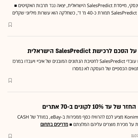
לפני 3 שנים, ד"ר קירה רדינסקי, מייסדת SalesPredict הישראלית, יצאה נגד תרבות האקזיטים ■
קלים
כישת SalesPredict הישראלית
עם סגירת העסקה, יצטרפו עובדי SalesPredict לחטיבת הנתונים המובנים של איביי ויעבדו במרכז
נאים הכספיים של העסקה לא נמסרו
10 לקונים ב-70 אתרים
וגם: מיזם חדש בשם Konim.uno מציע לכם להרוויח כסף ממכירות ב-eBay, במודל של CASH
מדריכים בתחום
11.0