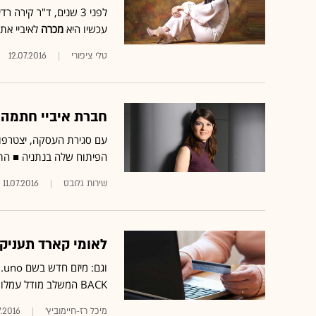
עכשיו היא
מכרה
לאיביי את SalesPredict תמורת כ-40 מ' ד', כשחלקה הוא עשרות מיליוני ש
טלי ציפורי
12.07.2016
חברת איביי חתמה על הסכם לר
הפיתוח שלה בנתניה ■ הת
שירות גלובס
11.07.2016
לאומי קארד תעניק החזר של עד %
BACK המשלב מודל עמלות על מכירת מוצרים עליהם המלצתם ■
מיכל רז-חיימוביץ'
7.2016