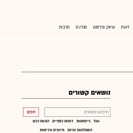
דעות
שיווק ופרסום
מגזין G
תרבות
וול סטריט ג'ורנל
נושאים קשורים
חפש
גוגל
גיימסטופ
דוחות כספיים
הצעת רכש
השתלטות עוינת
מיזוגים ורכישות