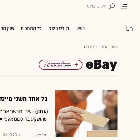
ראשי
גלובס פיננסי
כל הכותרות
שוק ההו
עמוד הבית
חברות
eBay
כל אחד משני מייסדי קו
(עדכון)
שהושקע בה סכום אפסי ■ המרוויחה הג
טלי ציפורי
06.10.2016