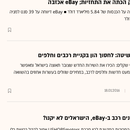
ה את התחזיות; eBay אכזבה
פייסבוק הרוויחה 79 סנט למניה על הכנסות של 5.84 מיליארד דולר ■ eBay דיווחה על 39 סנט למניה
יטה: לחסוך הון בקניית רכבים וחלפים
 שקלים: הכירו את השירות החדש שצובר תאוצה בישראל ומאפשר
כמעט חדשות וחלפים לרכב, במחירים שזולים בעשרות אחוזים בהשוואה
18.01.2016
הישראלים לא יקנו?
השת"פ שהוכרז בין ענקית המכירות המקוונת לבין חברת USHOPSmotors אמור להקל רכישת כלי