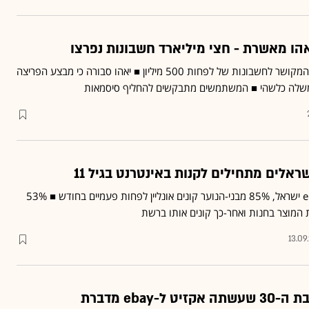
הו מאשרת - חצי מיליארד חשבונות נפרצו
הודיעה היום כי נגנב מידע המקושר לחשבונות של לפחות 500 מיליון ■ יאהו סבורה כי מבצע הפריצה
ממשלה כלשהי ■ המשתמשים מתבקשים להחליף סיסמאות
ראלים מתחילים לקנות באינטרנט בגיל 11
עפ"י מחקר שפרסמה eBay ישראל, 85% מבני-הנוער קונים אונליין לפחות פעמיים בחודש ■ 53%
 המוצר בחנות ואחר-כך קונים אותו ברשת
13.09
-ebay מדברת