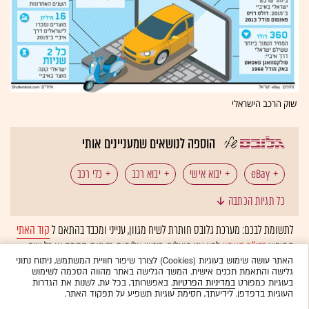
שוק הרכב הישראלי
הוספה לנושאים שמעניינים אותי
eBay
יבוא אישי
יבוא רכב
כלי רכב
כל תגיות הכתבה
קניות באינטרנט
לתשומת לבכם: מערכת גלובס חותרת לשיח מגוון, ענייני ומכבד בהתאם ל
קוד האתי
המופיע
בדו"ח האמון
לפיו אנו פועלים. ביטויי אלימות, גזענות, הסתה או כל שיח
בלתי הולם אחר מסוננים בצורה
אוטומטית
ולא יפורסמו באתר.
האתר עושה שימוש בעוגיות (Cookies) לצורך שיפור חוויית המשתמש, ניתוח נתוני
גלישה והתאמת תכנים אישית. המשך הגלישה באתר מהווה הסכמה לשימוש
בעוגיות כמפורט
במדיניות הפרטיות
. באפשרותך, בכל עת, לשנות את הגדרות
העוגיות בדפדפן. לידיעתך, חסימת עוגיות תשפיע על תפקוד האתר.