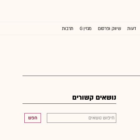
דעות
שיווק ופרסום
מגזין G
תרבות
וול סטריט ג'ורנל
נושאים קשורים
חפש