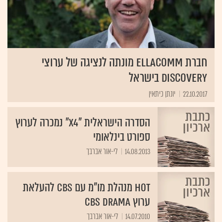
חברת EllaComm מונתה לנציגה של ערוצי
Discovery בישראל
22.10.2017
יונתן כיתאין
הסדרה הישראלית "X4" נמכרה לערוץ
ספורט בינלאומי
14.08.2013
לי-אור אברבך
HOT מנהלת מו"מ עם CBS להעלאת
ערוץ CBS DRAMA
14.07.2010
לי-אור אברבך