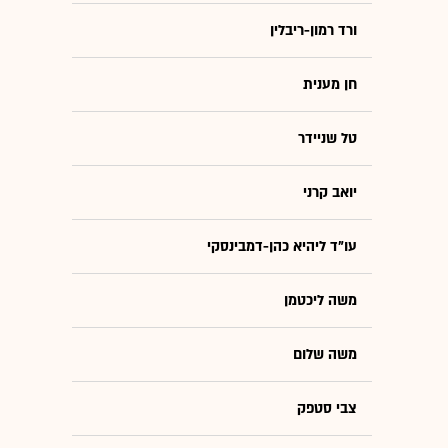
ורד רמון-ריבלין
חן מענית
טל שניידר
יואב קרני
עו"ד ליהיא כהן-דמבינסקי
משה ליכטמן
משה שלום
צבי סטפק