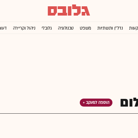
קעות
נדל''ן ותשתיות
משפט
טכנולוגיה
גלובלי
ניהול וקריירה
דעו
ום
הוספה למעקב +