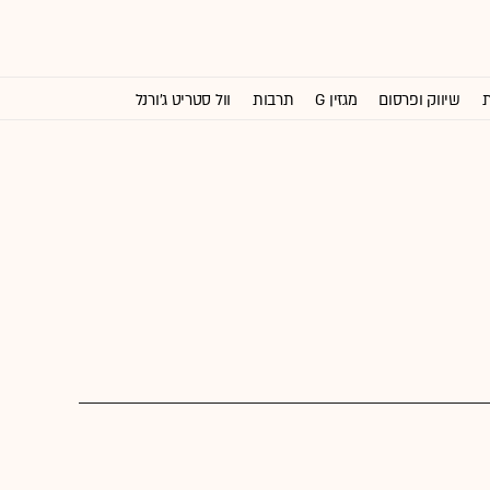
ת
שיווק ופרסום
מגזין G
תרבות
וול סטריט ג'ורנל