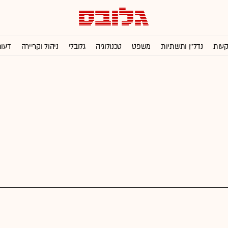
קעות
נדל''ן ותשתיות
משפט
טכנולוגיה
גלובלי
ניהול וקריירה
דעו