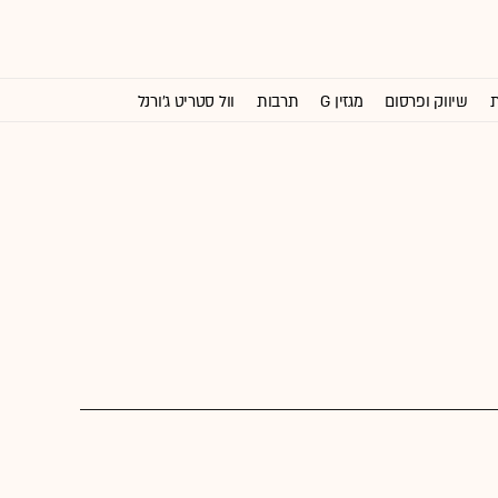
ת
שיווק ופרסום
מגזין G
תרבות
וול סטריט ג'ורנל