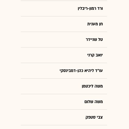
ורד רמון-ריבלין
חן מענית
טל שניידר
יואב קרני
עו"ד ליהיא כהן-דמבינסקי
משה ליכטמן
משה שלום
צבי סטפק