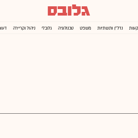
קעות
נדל''ן ותשתיות
משפט
טכנולוגיה
גלובלי
ניהול וקריירה
דעו