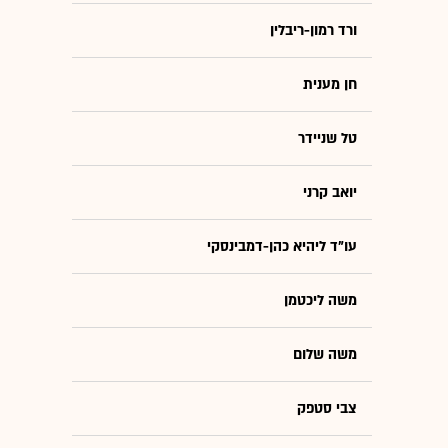
ורד רמון-ריבלין
חן מענית
טל שניידר
יואב קרני
עו"ד ליהיא כהן-דמבינסקי
משה ליכטמן
משה שלום
צבי סטפק