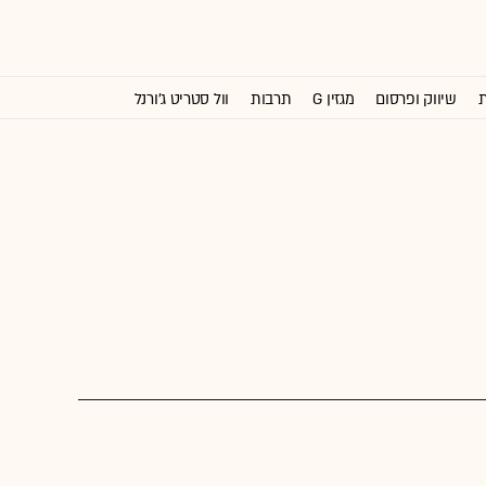
ת
שיווק ופרסום
מגזין G
תרבות
וול סטריט ג'ורנל