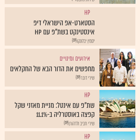
HP
הסטארט-אפ הישראלי דיפ
אינסטינקט בשת"פ עם HP
{19}
יסמין יבלונקו
אירועים ומינויים
מחפשים את הדור הבא של החקלאים
{19}
שירי דובר
HP
שת"פ עם אינטל: מניית מאזני שקל
קפצה באוסטרליה ב-11.1%
{19}
שירי חביב ולדהורן
HP