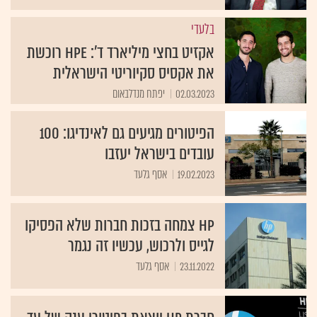
בלעדי
אקזיט בחצי מיליארד ד': HPE רוכשת
את אקסיס סקיוריטי הישראלית
02.03.2023
יפתח מנדלבאום
הפיטורים מגיעים גם לאינדיגו: 100
עובדים בישראל יעזבו
19.02.2023
אסף גלעד
HP צמחה בזכות חברות שלא הפסיקו
לגייס ולרכוש, עכשיו זה נגמר
23.11.2022
אסף גלעד