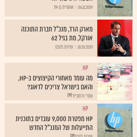
06.11.2019
אושרית גן-אל
מארק הרד, מנכ"ל חברת התוכנה
אורקל, מת בגיל 62
18.10.2019
שירות גלובס
HP
מה עומד מאחורי הקיצוצים ב-HP,
והאם בישראל צריכים לדאוג?
{19}
עמרי זרחוביץ'
HP
HP מפטרת 9,000 עובדים בתוכנית
התייעלות של המנכ"ל החדש
{19}
שירות גלובס