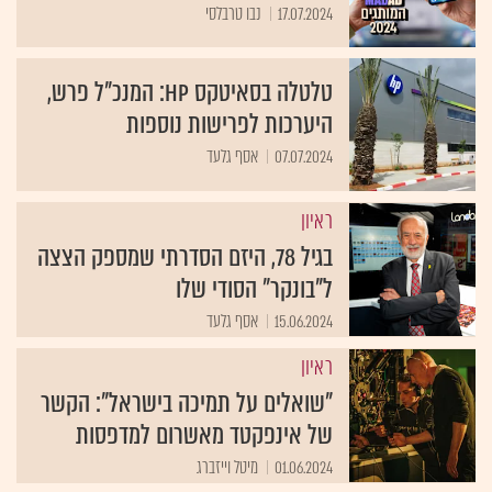
17.07.2024
נבו טרבלסי
טלטלה בסאיטקס HP: המנכ"ל פרש,
היערכות לפרישות נוספות
07.07.2024
אסף גלעד
ראיון
בגיל 78, היזם הסדרתי שמספק הצצה
ל"בונקר" הסודי שלו
15.06.2024
אסף גלעד
ראיון
"שואלים על תמיכה בישראל": הקשר
של אינפקטד מאשרום למדפסות
01.06.2024
מיטל וייזברג