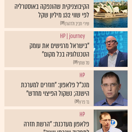
הקיבוצניקית שהונפקה באוסטרליה
לפי שווי 132 מיליון שקל
{19}
שירי חביב ולדהורן
HP
| journey
"בישראל מרגישים את עומק
הטכנולוגיה בכל מקום"
{19}
טל שחף
HP
מנכ"ל פלאפון: "חוזרים למערכת
הישנה; נשקול הפיצוי מחדש"
{19}
גד פרץ
HP
פלאפון מעדכנת: "הרשת חזרה