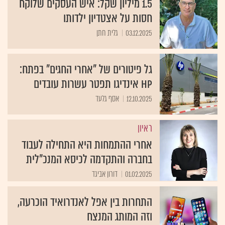
1.5 מיליון שקל: איש העסקים שלוקח
חסות על אצטדיון ילדותו
03.12.2025
גלית חתן
גל פיטורים של "אחרי החגים" בפתח:
HP אינדיגו תפטר עשרות עובדים
12.10.2025
אסף גלעד
ראיון
אחרי ההתמחות היא התחילה לעבוד
בחברה והתקדמה לכיסא המנכ"לית
01.02.2025
דורון אביגד
התחרות בין אפל לאנדרואיד הוכרעה,
וזה המותג המנצח