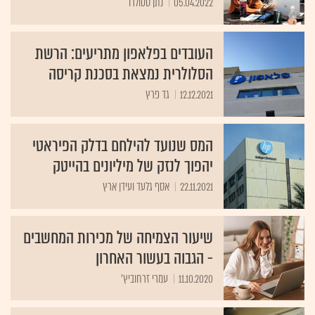
05.04.2022
נתן סטולרו
העובדים בפלאפון מתריעים: הרשת
הסלולרית נמצאת בסכנת קריסה
12.12.2021
גד פרץ
המס שנועד להילחם בדלק הפיראטי
יהפוך לנזק של מיליונים בהייטק
22.11.2021
אסף גלעד ועידן ארץ
שיעור הצמיחה של מכירות המחשבים
- הגבוה בעשור האחרון
11.10.2020
עמרי זרחוביץ'