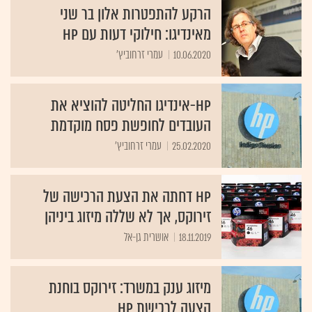
הרקע להתפטרות אלון בר שני
מאינדיגו: חילוקי דעות עם HP
10.06.2020
עמרי זרחוביץ'
HP-אינדיגו החליטה להוציא את
העובדים לחופשת פסח מוקדמת
25.02.2020
עמרי זרחוביץ'
HP דחתה את הצעת הרכישה של
זירוקס, אך לא שללה מיזוג ביניהן
18.11.2019
אושרית גן-אל
מיזוג ענק במשרד: זירוקס בוחנת
הצעה לרכישת HP