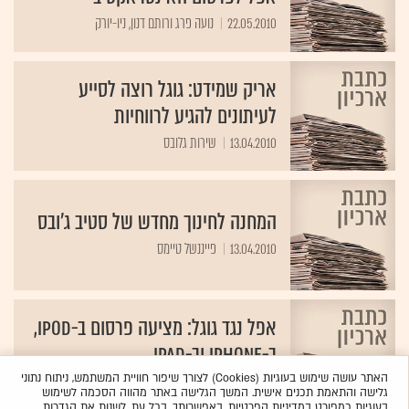
22.05.2010
נועה פרג ורותם דנון, ניו-יורק
אריק שמידט: גוגל רוצה לסייע
לעיתונים להגיע לרווחיות
13.04.2010
שירות גלובס
המחנה לחינוך מחדש של סטיב ג'ובס
13.04.2010
פייננשל טיימס
אפל נגד גוגל: מציעה פרסום ב-iPod,
ב-iPhone וב-iPad
האתר עושה שימוש בעוגיות (Cookies) לצורך שיפור חוויית המשתמש, ניתוח נתוני
12.04.2010
פייננשל טיימס וצחי הופמן
גלישה והתאמת תכנים אישית. המשך הגלישה באתר מהווה הסכמה לשימוש
בעוגיות כמפורט
במדיניות הפרטיות
. באפשרותך, בכל עת, לשנות את הגדרות