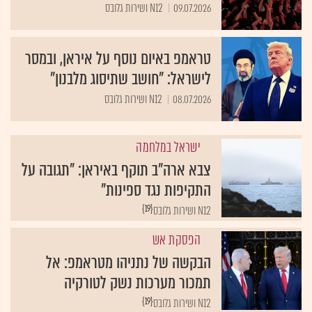
09.07.2026
N12 ושירות גלובס
טראמפ באיום נוסף על איראן, ובמסר
לישראל: "חושב שתיסוג מלבנון"
08.07.2026
N12 ושירות גלובס
ישראל במלחמה
צבא ארה"ב תוקף באיראן: "תגובה על
התקיפות נגד ספינות"
{19}
N12 ושירות גלובס
הפסקת אש
הבקשה של נתניהו מטראמפ: אל
תמכור מערכות נשק לטורקיה
{19}
N12 ושירות גלובס