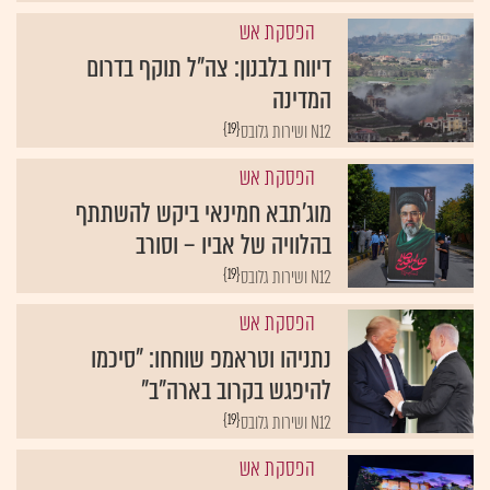
הפסקת אש
דיווח בלבנון: צה"ל תוקף בדרום
המדינה
{19}
N12 ושירות גלובס
הפסקת אש
מוג'תבא חמינאי ביקש להשתתף
בהלוויה של אביו – וסורב
{19}
N12 ושירות גלובס
הפסקת אש
נתניהו וטראמפ שוחחו: "סיכמו
להיפגש בקרוב בארה"ב"
{19}
N12 ושירות גלובס
הפסקת אש