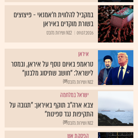
במקביל להלווית ח'אמנאי - פיצוצים
בשורת מוקדים באיראן
09.07.2026
N12 ושירות גלובס
איראן
טראמפ באיום נוסף על איראן, ובמסר
לישראל: "חושב שתיסוג מלבנון"
{19}
N12 ושירות גלובס
ישראל במלחמה
צבא ארה"ב תוקף באיראן: "תגובה על
התקיפות נגד ספינות"
{19}
N12 ושירות גלובס
הפסקת אש