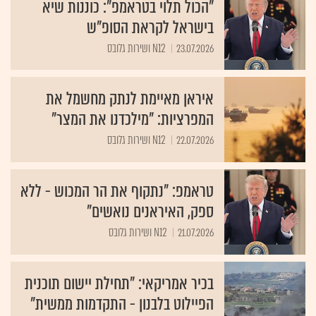
"הכול תלוי בטראמפ": כוננות שיא
בישראל לקראת הסופ"ש
23.07.2026
N12 ושירות גלובס
איראן מאיימת לנתק מחשמל את
המפרציות: "מילכדנו את המצר"
22.07.2026
N12 ושירות גלובס
טראמפ: "נתקוף את הר המכוש - ללא
ספק, האיראנים נואשים"
21.07.2026
N12 ושירות גלובס
בכיר אמריקאי: "תחילת יישום תוכנית
הפיילוט בלבנון - התקדמות ממשית"