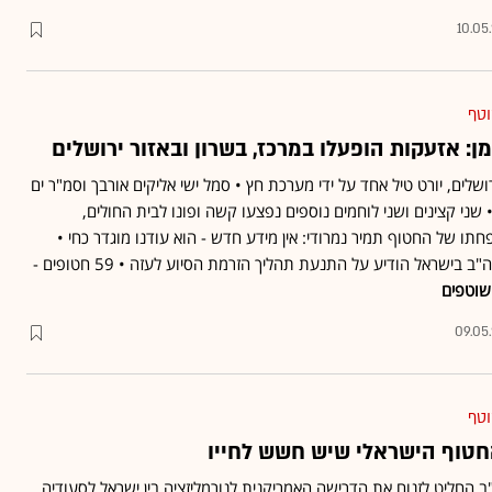
10.05
וטף
ן: אזעקות הופעלו במרכז, בשרון ובאזור ירושלים
שלים, יורט טיל אחד על ידי מערכת חץ • סמל ישי אליקים אורבך וסמ"ר ים
שני קצינים ושני לוחמים נוספים נפצעו קשה ופונו לבית החולים,
ו של החטוף תמיר נמרודי: אין מידע חדש - הוא עודנו מוגדר כחי •
לבקשת טראמפ: שגריר ארה"ב בישראל הודיע על התנעת תהליך הזרמת הסיוע לעזה • 59 חטופים -
שוטפים
09.05
וטף
החטוף הישראלי שיש חשש לחייו
"ב החליט לזנוח את הדרישה האמריקנית לנורמליזציה בין ישראל לסעודיה,