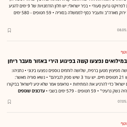
במסגרת הסכמה אמריקנית לפרויקט גרעין סעודי • בכיר ישראלי: יש חלון הזדמנויות של 9 ימים להגיע
לעסקה • קטאר קיבלה אור ירוק מארה"ב ותעביר כסף לממשלה בסוריה • 59 חטופים - 580 ימים
08.05
וטף
במילואים נפצעו קשה בפיגוע הירי באזור מעבר ריחן
שה מפיצוץ מטען ברפיח, שלושה לוחמים נוספים נפצעו בינוני • נתניהו:
"אנחנו יודעים בוודאות שיש 21 חטופים חיים. יש עוד 3 שיש ספק לגביהם" • נשיא סוריה מאשר:
 ישראל כדי להרגיע את המתיחות • טראמפ אמר שלא יגיע לישראל בביקורו
• 59 חטופים - 579 ימים בשבי •
עדכונים שוטפים
07.05
וטף