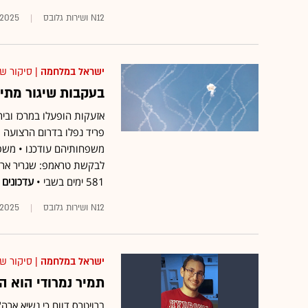
N12 ושירות גלובס
.2025
ישראל במלחמה
| סיקור ש
בעקבות שיגור מתימ
אזעקות הופעלו במרכז ובירו
פריד נפלו בדרום הרצועה • 
משפחותיהם עודכנו • משפחת
581 ימים בשבי •
עדכונים 
N12 ושירות גלובס
.2025
ישראל במלחמה
| סיקור ש
תמיר נמרודי הוא 
ברויטרס דווח כי נשיא ארה