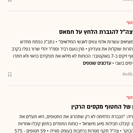
וטף
צה"ל להגברת הלחץ על חמאס
וציאים עשרות אלפי צווים לאנשי המילואים" • נתב"ג נפתח מחדש
רות שוקלות את צעדיהן • סרן נועם רביד וסמ"ר יהלי שרור נפלו בקרב
ברפיח • תחקיר צה"ל על חוף זיקים ב-7 באוקטובר: הכוחות לא מילאו את תפקידם כראוי ולא חתרו
עדכונים שוטפים
04.05
וטף
של החטוף מקסים הרקין
יה: "הגברת הלחימה לא רק שתהרוג את החטופים, היא תעלים את
 קיבלנו חבילות סיוע מישראל • כוחות החות'ים בתימן קיבלו אחריות
לשיגור הטיל לעבר ישראל הבוקר • צה"ל תקף מטרות נרחבות בעומק סוריה • 59 חטופים - 575