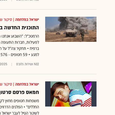
ישראל במלחמה
| סיקור ש
התוכנית החדשה ב
הרמטכ"ל: "השבוע אנחנו מ
לפעילות, חברות התעופה הז
למגע • 59 חטופים - 576 ימים בשבי •
N12 ושירות גלובס
.2025
ישראל במלחמה
| סיקור ש
חמאס פרסם סרטון 
משפחות חטופים מחוץ לקר
החללים" • הפלגים הדרוזים: