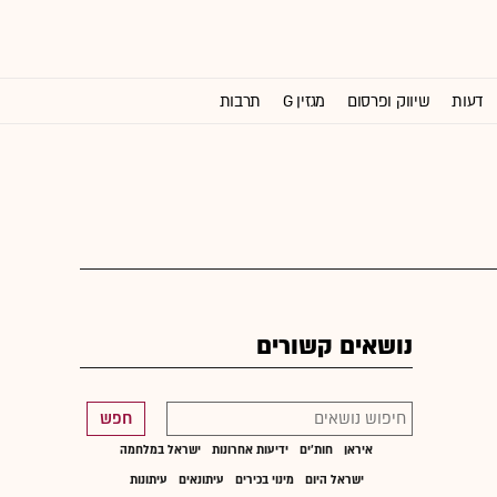
דעות
שיווק ופרסום
מגזין G
תרבות
וול סטריט ג'ורנל
נושאים קשורים
חפש
איראן
חות'ים
ידיעות אחרונות
ישראל במלחמה
ישראל היום
מינוי בכירים
עיתונאים
עיתונות