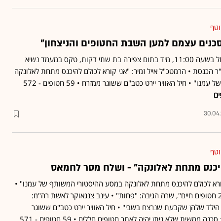
וטף
מסכנים עצמם למען השבת החטופים והניצחון"
בהיכל הזיכרון הממלכתי החל בשעה 11:00, מיד בתום צפירה בת שתי דקות, טקס במעמד נשיא
 הכנסת • הרמטכ"ל אייל זמיר: "אני קורא לכולם להיכנס מתחת לאלונקה
 עמנו" • חיל האוויר יירט כטב"ם ששוגר ממזרח
• 59 חטופים - 572
ים
30.04
וטף
כנס מתחת לאלונקה" - ושלח מסר לחמאס
 קורא לכולם להיכנס מתחת לאלונקה במסע ההיסטורי המשותף של עמנו" •
נתניהו אמר: "יש לנו עד 24 חטופים חיים", שרה הגיבה: "פחות" • עינב צנגאוקר לאשת רה"מ:
ילד שלהן שקבעת שנרצח בשבי" • חיל האוויר יירט כטב"ם ששוגר
ממזרח • דוח רפואי מתריע: סכנה ממשית שלא ניתן יהיה לאתר חטופים חללים • 59 חטופים - 571