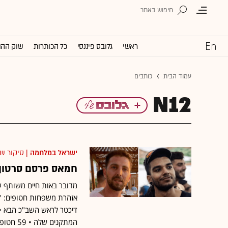
ראשי
גלובס פיננסי
כל הכותרות
שוק ההו
עמוד הבית
כותבים
N12
ישראל במלחמה
| סיקור ש
חמאס פרסם סרטון 
מדובר באות חיים משותף 
אזהרת משפחות חטופים: "
דיכטר לראש השב"כ הבא • ו
המתקנים שלה • 59 חטופים - 582 ימים בשבי •