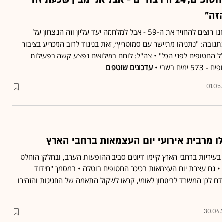
טראמפ: "מתוך 59 חטופים, 24 היו בחיים - אבל אני מבין שכעת זה
זה"
נתניהו בחידון התנ"ך: "אנחנו רוצים להחזיר את ה-59 - אבל למלחמה יעד עליון וזה הניצחון על
גובה: "נתניהו מתיישר עם סמוטריץ׳, זאת בניגוד לרוב המכריע בציבור
החטופים לפני הכל" • צה"ל: לוחם במילואים נפצע קשה בפעילות
עדכונים שוטפים
01.05
ו מרבית אירועי יום העצמאות ברחבי הארץ
עיריות ברחבי הארץ קיימו דיונים סביב ההופעות הערב, ובחלקן הוחלט
• גם עצרת יום העצמאות בכיכר החטופים בוטלה • במסמך "חידוד
 לכן המשרד לביטחון לאומי, קראו לשקול התאמה של החגיגות והזהירו
30.04