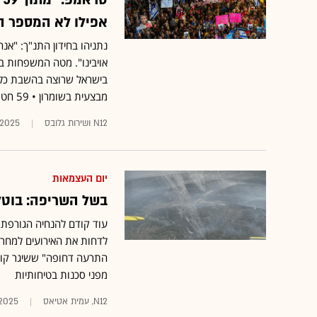
אפילו לא המספר ה
אויבינו". מטה המשפחות בת
בישראל שרוצה בהשבת כלל 
מבצעית בשומרון • 59 חטופים - 573 ימים בשבי •
N12 ושירות גלובס
.2025
יום העצמאות
בשל השריפה: בוטל
עוד קודם להנחיה הגורפת ב
לדחות את האירועים למחר 
התרעה דחופה" ששיגר קודם
מפני סכנות בטיחותיות
N12, עמית אטיאס
.2025