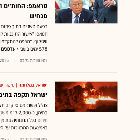
טראמפ: החות'ים הו
מכחיש
בפעם השנייה בתוך פחות מי
חמאס: "אישור התוכניות ל
578 ימים בשבי •
עדכונים 
N12 ושירות גלובס
.2025
ישראל במלחמה
| סיקור ש
ישראל תקפה בתימן: 48 חימושים הוטלו, נמל חודיידה
צה"ל אישר: מטוסי קרב תקפ
בתימן, כ-00
חירום בכל תחנותיה בתימן •
באמצעות המתווכות על סירובו להצעה הישר
N12 ושירות גלובס
.2025