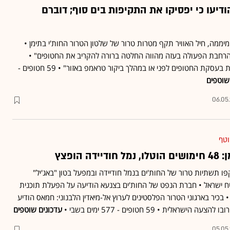
דיעו כי יפסיקו את התקיפות בים סוף; דוברם
ממה, חיל האוויר תקף מטרות טרור של שלטון הטרור החות'י בתימן •
הרחבת הפעולה בעזה מהווה החלטה ברורה להקריב את החטופים" •
וויטקוף: "מצפה להתקדמות בעסקת החטופים לפני או במהלך ביקור טראמפ באזור" • 59 חטופים -
שוטפים
06.05
וטף
 הופצץ
ו תשתיות טרור של החות'ים בנמל חודיידה ובמפעל בטון "באג'יל"
2,0 ק"מ משטח ישראל • חברת הנפט של החות'ים בצנעא הודיעה על הפעלת תוכנית
 בכיר בארגוני הטרור הפלסטינים לערוץ אל-מיאדין הלבנוני: חמאס הודיע
אלית • 59 חטופים - 577 ימים בשבי •
עדכונים שוטפים
05.05