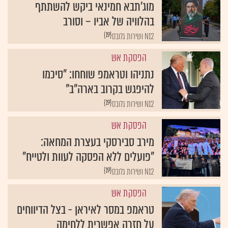
מוג'תבא חמינאי ביקש להשתתף
בהלוויה של אביו – וסורב
{19}
N12 ושירות גלובס
הפסקת אש
נתניהו וטראמפ שוחחו: "סיכמו
להיפגש בקרוב בארה"ב"
{19}
N12 ושירות גלובס
הפסקת אש
מירב סבירסקי בעצרת המחאה:
"פועלים ללא הפסקה לעוות ולטייח"
{19}
N12 ושירות גלובס
הפסקת אש
טראמפ במסר לאיראן - בצל הדיווחים
על חזרה אפשרית ללחימה