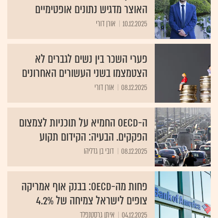
האוצר מדגיש נתונים אופטימיים
10.12.2025
אורן דורי
פערי השכר בין נשים לגברים לא
הצטמצמו בשני העשורים האחרונים
08.12.2025
אורן דורי
ה-OECD החמיא על תוכניות לצמצום
הפקקים. הבעיה: הקידום תקוע
08.12.2025
דובי בן גדליהו
פחות מה-OECD: בבנק אוף אמריקה
צופים לישראל צמיחה של 4.2%
04.12.2025
איתן גרסטנפלד