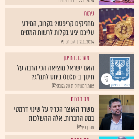
22.11.2024
דרור מרמור
ניתוח
מחזיקים קריפטו? בקרוב, המידע
עליכם יגיע בקלות לרשות המסים
21.11.2024
עמירם גיל
מערכת החינוך
האם ישראל מוציאה הכי הרבה על
חינוך ב-OECD ביחס לתמ"ג?
{19}
צוות המשרוקית של גלובס
מס חברות
משרד האוצר הכריז על שינוי דרמטי
במס החברות. אלה ההשלכות
{19}
אהרן כץ