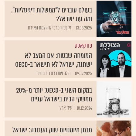
בעולם עוברים ל"ממשלות דיגיטליות".
ומה עם ישראל?
13.03.2025
גלובס והמרכז להעצמת האזרח
פודקאסט
המומחה שבטוח: אם המצב לא
ישתנה, ישראל לא תישאר ב-OECD
09.02.2025
הילה ויסברג ודרור מרמור
במקום השני ב-OECD: יותר מ-20%
ממשקי הבית בישראל עניים
18.12.2024
עידן ארץ
מבחן מיומנויות שוק העבודה: ישראל