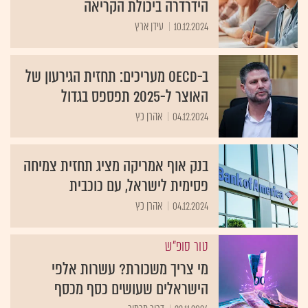
הידרדרה ביכולת הקריאה
10.12.2024
עידן ארץ
ב-OECD מעריכים: תחזית הגירעון של
האוצר ל-2025 תפספס בגדול
04.12.2024
אהרן כץ
בנק אוף אמריקה מציג תחזית צמיחה
פסימית לישראל, עם כוכבית
04.12.2024
אהרן כץ
טור סופ"ש
מי צריך משכורת? עשרות אלפי
הישראלים שעושים כסף מכסף