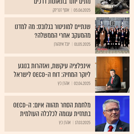
מתים יותר בתאונות דרכים
05.06.2025
אסף זגריזק
שנתיים למוניטור בגלובס: מה למדנו
מהמעקב אחרי הממשלה?
01.05.2025
יובל אינהורן
אינפלציה עיקשת, ואזהרות בנוגע
ליוקר המחיה: דוח ה-OECD לישראל
02.04.2025
אהרן כץ
מלחמת הסחר תהווה איום: ה-OECD
בתחזית עגומה לכלכלה העולמית
17.03.2025
אהרן כץ