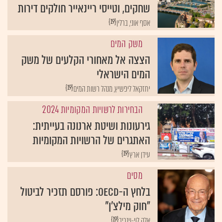
שחקים, וטייסי ריינאייר חולקים דירות
{19}
אסף אוני, ברלין
משק המים
הצצה אל מאחורי הקלעים של משק
המים הישראלי
{19}
יחזקאל ליפשיץ, מנהל רשות המים
הבחירות לרשויות המקומיות 2024
גירעונות ושיטת ארנונה בעייתית:
האתגרים של הרשויות המקומיות
{19}
עידן ארץ
מסים
בלחץ ה-OECD: פורסם תזכיר לביטול
"חוק מילצ'ן"
{19}
אלה לוי-וינריב