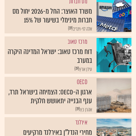
מס חברות
משרד האוצר: החל מ-2026 יחול מס
חברות מינימלי בשיעור של 15%
{19}
אלה לוי-וינריב
מרכז טאוב
דוח מרכז טאוב: ישראל המדינה היקרה
במערב
{19}
עידן ארץ
OECD
ארגון ה-OECD: הצמיחה בישראל תרד,
ענף הבנייה יתאושש חלקית
{19}
אהרן כץ
אירלנד
מחירי הנדל"ן באירלנד מרקיעים