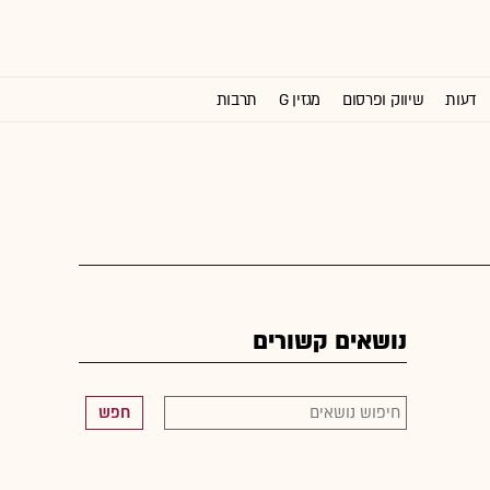
דעות
שיווק ופרסום
מגזין G
תרבות
וול סטריט ג'ורנל
נושאים קשורים
חפש