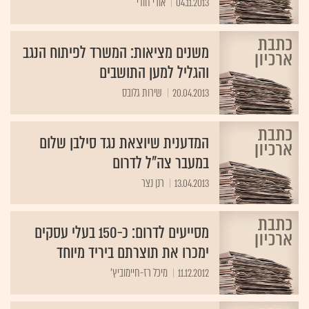
04.11.2013
אורי חודי
משנים מציאות: המשרד לפיתוח הנגב
והגליל למען התושבים
20.04.2013
שירות גלובס
המדענית שיוצאת נגד סילבן שלום
במעבר צה"ל לדרום
13.04.2013
רנן נצר
מסייעים לדרום: כ-150 בעלי עסקים
ימכרו את תוצרתם ביריד מיוחד
11.12.2012
מיכל רז-חיימוביץ'