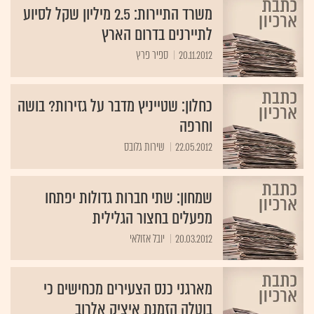
משרד התיירות: 2.5 מיליון שקל לסיוע
לתיירנים בדרום הארץ
20.11.2012
ספיר פרץ
כחלון: שטייניץ מדבר על גזירות? בושה
וחרפה
22.05.2012
שירות גלובס
שמחון: שתי חברות גדולות יפתחו
מפעלים בחצור הגלילית
20.03.2012
יובל אזולאי
מארגני כנס הצעירים מכחישים כי
בוטלה הזמנת איציק אלרוב