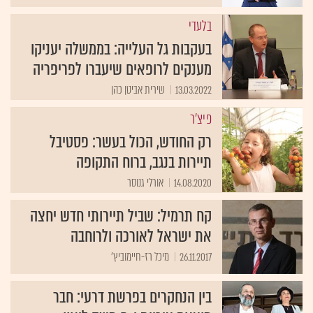
בלעדי
בעקבות גל העלייה: בממשלה יעניקו
מענקים לרופאים שיעברו לפריפריה
13.03.2022
שירית אביטן כהן
פיצ'ר
רק החודש, הכול בעשר: פסטיבל
תיירות בנגב, ברוח התקופה
14.08.2020
אורלי גנוסר
קח תרמיל: שביל תיירותי חדש יחצה
את ישראל לאורכה ולרוחבה
26.11.2017
מיכל רז-חיימוביץ'
בין הנחקרים בפרשת דרעי: חבר