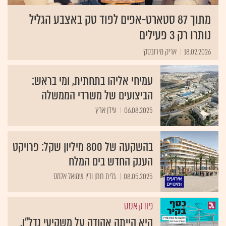
מתוך 87 סטארט-אפים לפוד טק באצבע הגליל
נותרו רק 3 פעילים
18.02.2026
אריק מירובסקי
עמיחי אליהו בתחתית, ומי בראש:
הביצועים של משרדי הממשלה
06.08.2025
עידן ארץ
בהשקעה של 800 מיליון שקל: פרויקט
הענק החדש בים המלח
08.05.2025
גלית חתן ודין שמואל אלמס
פודקאסט
היא הייתה אהודה על משקיעי נדל״ן.