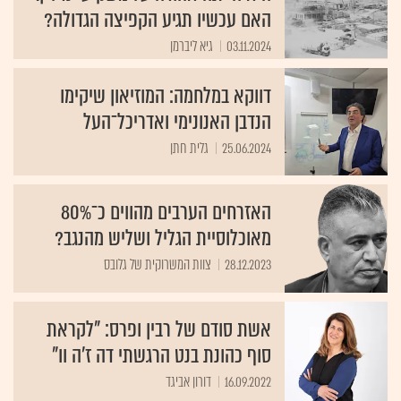
האם עכשיו תגיע הקפיצה הגדולה?
03.11.2024
גיא ליברמן
דווקא במלחמה: המוזיאון שיקימו
הנדבן האנונימי ואדריכל־העל
25.06.2024
גלית חתן
האזרחים הערבים מהווים כ־80%
מאוכלוסיית הגליל ושליש מהנגב?
28.12.2023
צוות המשרוקית של גלובס
אשת סודם של רבין ופרס: "לקראת
סוף כהונת בנט הרגשתי דה ז'ה וו"
16.09.2022
דורון אביגד