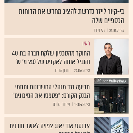
בי-קיור לייזר נדרשת להציג מחדש את הדוחות
הכספיים שלה
31.01.2024
גלי וינרב
ראיון
החוקר מהטכניון שלקח חברה בת 40
והוביל אותה לאקזיט של 210 מ' ש'
24.06.2023
דורון אביגד
תביעה נגד מנהלי החשבונות וחתמי
הבנק הקורס: "פספסו את הסיכונים"
13.04.2023
שירות גלובס
ארנסט אנד יאנג צפויה לאשר תוכנית