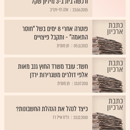
ורכשה בית ב-3 מיליון שקל
23.06.2015
אלה לוי-וינריב
פוטרה אחרי 8 ימים בשל "חוסר
התאמה" - ותקבל פיצויים
05.11.2012
חן מענית
חשד: עובד משרד החוץ גנב מאות
אלפי דולרים משגרירות ירדן
13.07.2011
חן מענית
כיצד לנהל את הנהלת החשבונות?
23.12.2010
רו"ח אייל רז