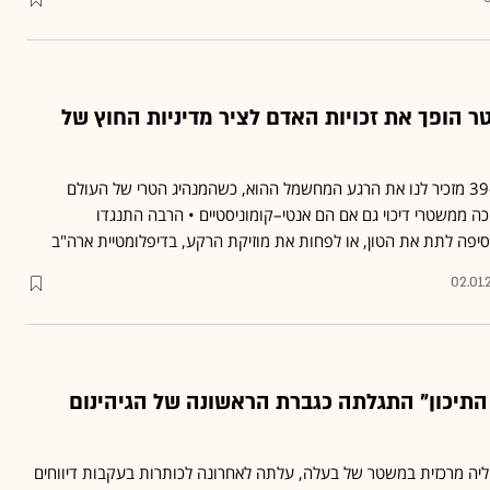
'ימי קרטר הופך את זכויות האדם לציר מדיניות החוץ של
השבוע שבו מת הנשיא ה–39 מזכיר לנו את הרגע המחשמל ההוא, כשהמנהיג הטרי של העולם
ה ממשטרי דיכוי גם אם הם אנטי–קומוניסטיים • הרבה התנגדו
סיפה לתת את הטון, או לפחות את מוזיקת הרקע, בדיפלומטיית ארה"ב
02.01.
התיכון" התגלתה כגברת הראשונה של הגיהינום
יה מרכזית במשטר של בעלה, עלתה לאחרונה לכותרות בעקבות דיווחים