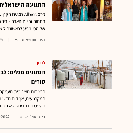
התנועה הישראלית ש
פרס Albies מטעם
של מסי מגיע לראשונה ליש
גלית חתן ושירה ספיר
24
לבנון
הנתונים מגלים: לב
סורים
הנציבות האירופית העניקה 
המקרטעים, אך דוח חדש מג
הפליטים במדינה הוא הגבוה
דין שמואל אלמס
9.2024