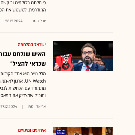
כי חלתה בלוקמיה וביקשה
המודרנית, לטשטש את הפש
יובל פסו
28.12.2024
ישראל במלחמה
האיש שנלחם עבור 
שכדאי להציל"
הלל נוייר הוא אחד הקולו
UN Watch, ארגו
מתמודד עם הכחשות לגבי ע
ומזכ"ל שמצדיק את חמאס: "
אריאל ויטמן
27.12.2024
אירועים ומינויים