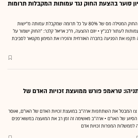
ון סוער בהצעת החוק נגד עמותות המקבלות תרומות
ועדת החוקה דנה בהצעת החוק המטילה מס של 80% על כל תרומה שמקבלת עמותה מ"ישות
מותות לעתור לבג"ץ • יוזם ההצעה, ח"כ אריאל קלנר: "החוק ישמור על
יה תקפו את הפגיעה בחברה האזרחית והזכירו את המימון מקטאר לסביבת
תניהו: טראמפ פורש ממועצת זכויות האדם של
צו המבטל את השתתפות ארה"ב במועצת זכויות האדם של האו"ם, ואוסר
ת הסיוע של האו"ם • ארה"ב מאשימה זה זמן רב את המועצה במשוא־פנים
ה לממשלות המפרות זכויות אדם