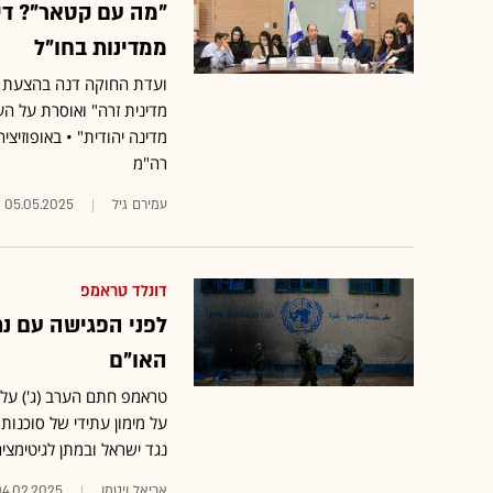
"מה עם קטאר"? די
ממדינות בחו"ל
מדינית זרה" ואוסרת על הע
מדינה יהודית" • באופוזיצ
רה"מ
עמירם גיל
05.05.2025
דונלד טראמפ
לפני הפגישה עם נ
האו"ם
טראמפ חתם הערב (ג') על 
על מימון עתידי של סוכנו
נגד ישראל ובמתן לגיטימצי
אריאל ויטמן
04.02.2025