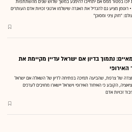
 יזכו בפטור ממס אם יתחייבו להימנע במשך שלוש שנים מהשתתפות
רוטמן מציע גם להגדיל את האגרה שישלמו ארגוני זכויות אדם העותרים
לם: "חוק ציני ומסוכן"
יים: נתמוך בדיון אם ישראל עדיין מקיימת את
האירופי
צדה של צרפת, שהביעה תמיכה בפתיחה לדיון של השאלה אם ישראל
אציה, הקובע כי האיחוד האירופי וישראל יישארו מחויבים לערכים
וד זכויות אדם