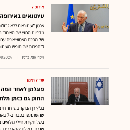
אירופה
עיתונאים באירופה 
ארגון "עיתונאים ללא גבולו
מדיניות החוץ של האיחוד הא
של הסכם האסוציאציה עם י
ל"הפרות של חופש העיתונו
אסף אוני, ברלין
08.2024
שדה תימן
פוגלמן לאחר המהו
החוק גם בזמן מלח
בג"ץ דן הבוקר בשידור חי 
שהשתת
בשל חקירת חיילי מילואים
שנכחו באולם צעקו לעבר 