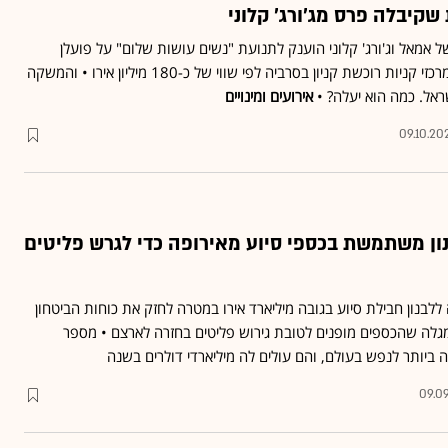
קיבלה פרס מג'ורג' קלוני
 הקרן של אמאל וג'ורג' קלוני הוענק לתנועת "נשים עושות שלום" על פועלן
בתחום זכויות האדם • ביג מרכזי קניות רוכשת קניון בסרביה לפי שווי של כ-180 מיליון אירו • והמשקה
ראל. כמה הוא יעלה? •
אירועים ומינויים
09.10.20
נון משתמשת בכספי סיוע מאירופה כדי לגרש פליטים
ללבנון חבילת סיוע בגובה מיליארד אירו במטרה לחזק את כוחות הביטחון
לה שהכספים מופנים לטובת גירוש פליטים בחזרה לארצם • מספר
 ביותר לנפש בעולם, והם עולים לה מיליארדי דולרים בשנה
09.0