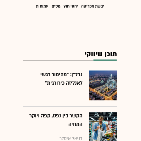
יבשת אפריקה
יחסי חוץ
מסים
עמותות
תוכן שיווקי
נדל"ן: "מהימור רגשי
לאנליזה כירורגית"
הקשר בין נפט, קפה ויוקר
המחיה
דניאל איסלר