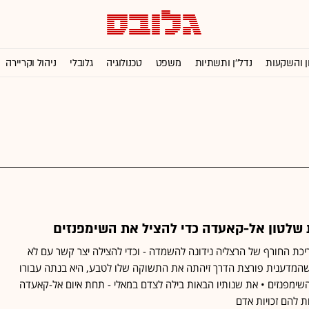
ן והשקעות
נדל''ן ותשתיות
משפט
טכנולוגיה
גלובלי
ניהול וקריירה
שלטון אל-קאעדה כדי להציל את השימפנזים
יכת החורף של הרצליה נידונה להשמדה - וכדי להצילה יצר קשר עם לא
 כשהמדענית פורצת הדרך זיהתה את התשוקה שלו לטבע, היא בנתה עבורו
שימפנזים • את שנותיו הבאות בילה לצדם במאלי - תחת איום אל-קאעדה
ת להם זכויות אדם