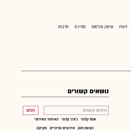
דעות
שיווק ופרסום
מגזין G
תרבות
וול סטריט ג'ורנל
נושאים קשורים
חפש
אמל קלוני
ג'ורג' קלוני
האיחוד האירופי
הצעת חוק
אירועים ומינויים
חקיקה