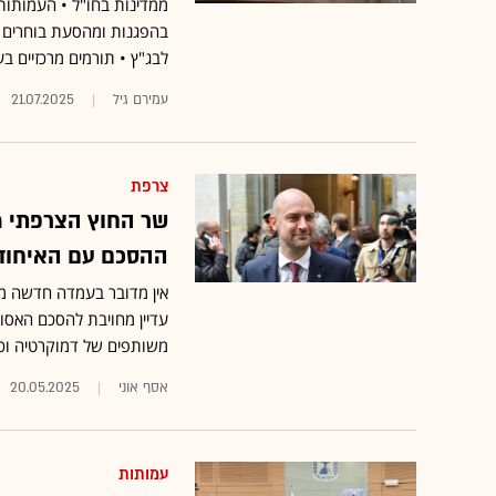
ממדינות בחו"ל • העמותות
בהפגנות ומהסעת בוחרים • 
לבג"ץ • תורמים מרכזיים בעו
עמירם גיל
21.07.2025
צרפת
שר החוץ הצרפתי מא
ההסכם עם האיחוד 
אין מדובר בעמדה חדשה מ
עדיין מחויבת להסכם האסוצי
משותפים של דמוקרטיה וכיב
אסף אוני
20.05.2025
עמותות