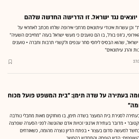
יוצאים נגד ישראל. זו הדרישה החדשה שלהם
ת" וכן עשרות איגודי עיתונאים מרחבי אירופה שלחו מכתב לאחראי על
ירופי, ג'וזפ בורל, בו הם טוענים כי מעשי ישראל בעזה "מחייבים השעיה"
שראל, שהוא הבסיס ליחסי סחר ענפים ולקשרי תרבות וחברה • טוענים
ת והרג עיתונאים"
27.
מה בעתירה על שדה תימן: "בית המשפט פועל מכוח
מה"
בעתירה לסגירת בית המעצר בשדה תימן, בו מוחזקים מאות מחבלי נוח'בה
פו בטבח ב-7 באוקטובר • מדובר בעתירת ארגוני זכויות אדם שהוגשה לפני הסערה שפרצה
 בחשד למעשה סדום בעצור • בפתח הדיון נוצרה מהומה, כשאזרחים
השופטים; הדיון הופסק והתחדש בהמשך