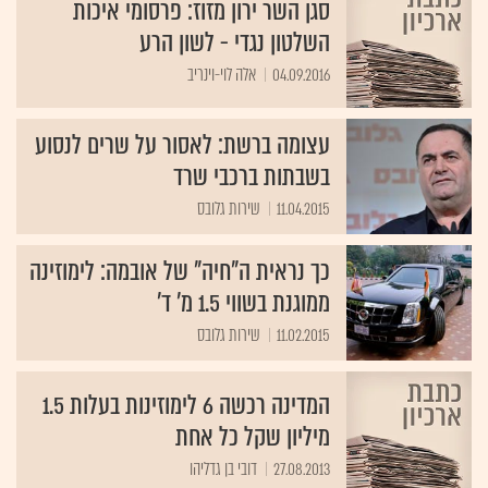
סגן השר ירון מזוז: פרסומי איכות
השלטון נגדי - לשון הרע
04.09.2016
אלה לוי-וינריב
עצומה ברשת: לאסור על שרים לנסוע
בשבתות ברכבי שרד
11.04.2015
שירות גלובס
כך נראית ה"חיה" של אובמה: לימוזינה
ממוגנת בשווי 1.5 מ' ד'
11.02.2015
שירות גלובס
המדינה רכשה 6 לימוזינות בעלות 1.5
מיליון שקל כל אחת
27.08.2013
דובי בן גדליהו