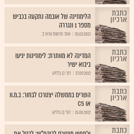
הלימוזינה של אובמה נתקעה בכביש
מספר 1 ונגררה
20.03.2013
אתר חדשות ערוץ 2
המדינה לא מוותרת: לימוזינות יגיעו
ביבוא ישיר
27.09.2012
דובי בן גדליהו
השרים בממשלה יצטרכו לבחור: ב.מ.וו
או C5
15.08.2012
דובי בן גדליהו
צ'מפיון מוטורס לביהמ"ש: לבטל את