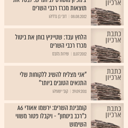
תוצאות מכרז רכבי השרים
08.08.2012
דובי בן גדליהו
הלחץ עבד: שטייניץ בוחן את ביטול
מכרז רכבי השרים
11.07.2012
שירות גלובס
"אני מצליח להשיג ללקוחות שלי
התנאים הטובים ביותר"
29.09.2011
קובי ישעיהו
קומבינת השרים: ירשמו אאודי A6
כ"רכב ביטחון" - ויקבלו פטור משווי
השימוש