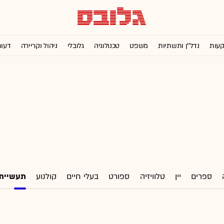
קעות
נדל''ן ותשתיות
משפט
טכנולוגיה
גלובלי
ניהול וקריירה
דעו
ספרים
יין
טלוויזיה
ספורט
בעלי חיים
קולנוע
תעשיית 