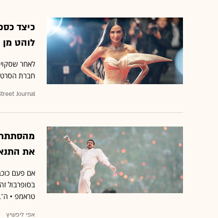
כיצד כספי
לוהט מן 
חברת הסרטים
treet Journal
מהסתתרות
את התנא
אם פעם כוכב
בסופרבול זה
טראמפ • ה־NFL, עם כוח כלכלי עצום וקהל צעיר ולטיני, אפשרה לו לשלוט בנרטיב
אפי ליפשיץ