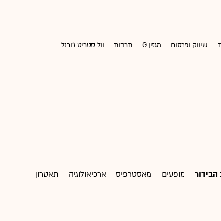
ת
שיווק ופרסום
מגזין G
תרבות
וול סטריט ג'ורנל
הבידור
מופעים
מאסטרפיס
ארכיאולוגיה
תאטרון