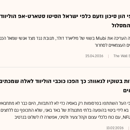
 הון סיכון וזעם כלפי ישראל הסיטו סטארט-אפ הוליוודי
המסלול
לאחר שסקויה העריכה את Mubi בשווי של מיליארד דולר, תגובת נגד מצד אנשי שמאל 
 העצמאיים לסחרור
25.04.2026
The Wall S
 בטוקיו לגאווה: כך הפכו כוכבי הוליווד לאלה שמכתיב
ים
י העל השתתפו בפרסומות רק באסיה כדי לא להתבזות, היום כבר לא מתחבאים
 בא לידי ביטוי בהופעה בלתי מתנצלת של באד באני, שלא התכופף גם ללחצים
13.02.2026