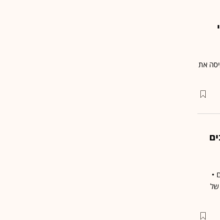
הכניסה את
ים
 •
 של