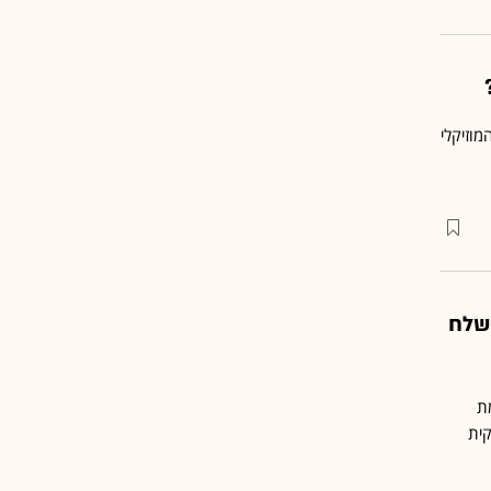
וזיקלי
שלח
ת
קית