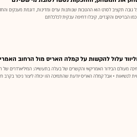
לשחק את המשחק, וההפקות נטשו לטובת מי ששילם
 גובה תקציב לסרט הוא ההטבות שנותנות ערים ומדינות, דוגמת מענקים והחזרי
מו הבריטים והקנדים, קיבלו דחיפה ענקית לכלכלתם
יווד עלול להקשות על קמלה האריס מול הרחוב האמרי
מיכה מעולם הבידור האמריקאי והקשרים של בעלה בתעשייה: המיליארדרים של הול
 לנשיאות • אבל קמלה האריס יודעת שהתמיכה הזו יכולה ליצור ניכור בקרב ח