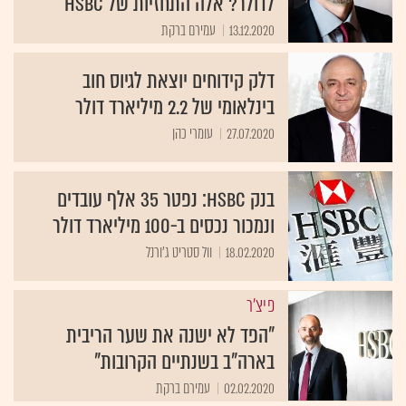
לדולר? אלה התחזיות של HSBC
13.12.2020
עמירם ברקת
דלק קידוחים יוצאת לגיוס חוב
בינלאומי של 2.2 מיליארד דולר
27.07.2020
עומרי כהן
בנק HSBC: נפטר 35 אלף עובדים
ונמכור נכסים ב-100 מיליארד דולר
18.02.2020
וול סטריט ג'ורנל
פיצ'ר
"הפד לא ישנה את שער הריבית
בארה"ב בשנתיים הקרובות"
02.02.2020
עמירם ברקת