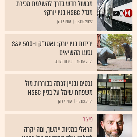
מכשול חדש בדרך להשלמת מכירת
מגדל HSBC בניו יורק?
03.05.2022
עומרי כהן
ירידות בניו יורק: נאסד"ק ו-S&P 500
נסוגו מהשיאים
15.06.2021
שירות גלובס
נכסים ובניין זכתה בבוררות מול
משפחת שימל על בניין HSBC
02.03.2021
עומרי כהן
פיצ'ר
הראלי במניות יימשך, ומה יקרה