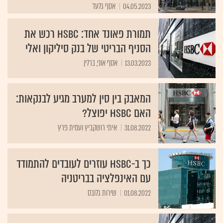
04.05.2023
אסף גלעד
תמורת פאונד אחד: HSBC רכש את
הסניף הבריטי של בנק סיליקון ואלי
13.03.2023
אסף אוני, ברלין
המאבק בין סין למערב מגיע לבנקאות:
האם HSBC יפוצל?
31.08.2022
איתי רושקביץ ועמית פרץ
כך ב-HSBC עוזרים לעובדים להתמודד
עם האינפלציה בבריטניה
01.08.2022
שירות גלובס