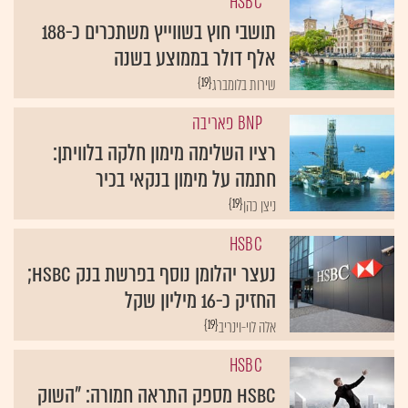
HSBC
תושבי חוץ בשווייץ משתכרים כ-188
אלף דולר בממוצע בשנה
{19}
שירות בלומברג
BNP פאריבה
רציו השלימה מימון חלקה בלוויתן:
חתמה על מימון בנקאי בכיר
{19}
ניצן כהן
HSBC
נעצר יהלומן נוסף בפרשת בנק HSBC;
החזיק כ-16 מיליון שקל
{19}
אלה לוי-וינריב
HSBC
HSBC מספק התראה חמורה: "השוק