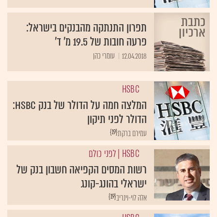
תפרון התנתקה מהבנקים בישראל:
פרעה חובות של 19.5 מ' ד'
12.04.2018
עומרי כהן
HSBC
המלצה חמה על הדולר של בנק HSBC:
הדולר לפני תיקון
{19}
עמירם ברקת
HSBC
| לפני כולם
רשות המסים הקפיאה חשבון בנק של
ישראלי בהונג-קונג
{19}
אלה לוי-וינריב