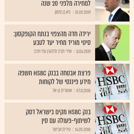
למחירה מלפני 20 שנה
15.05.2019
גיא בן סימון
ירידה חדה מהצפוי בנתח הקופקסון:
סיטי מוריד מחיר יעד לטבע
11.04.2019
שירי חביב ולדהורן וגלי וינרב
פרצת אבטחה בבנק HSBC חשפה
מידע פיננסי של לקוחות
07.11.2018
אושרית גן-אל
בנק HSBC מקים בישראל דסק
לשיתוף-פעולה עם סין
14.05.2018
עירית אבישר