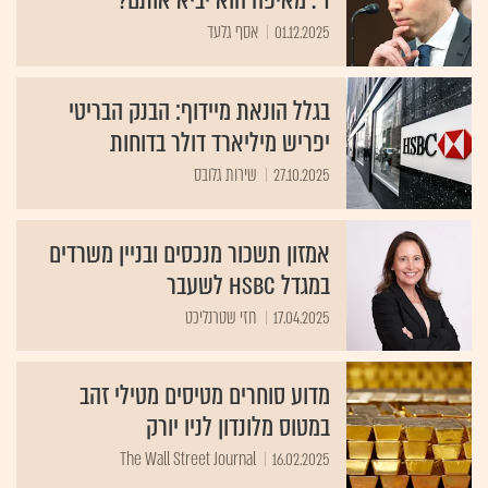
ד'. מאיפה הוא יביא אותם?
01.12.2025
אסף גלעד
בגלל הונאת מיידוף: הבנק הבריטי
יפריש מיליארד דולר בדוחות
27.10.2025
שירות גלובס
אמזון תשכור מנכסים ובניין משרדים
במגדל HSBC לשעבר
17.04.2025
חזי שטרנליכט
מדוע סוחרים מטיסים מטילי זהב
במטוס מלונדון לניו יורק
The Wall Street Journal
16.02.2025