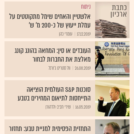
ניתוח
אלשטיין והאחים שימל מתקוטטים על
עמלת ייעוץ של כ-200 מ' ש'
17.12.2019
עומרי כהן
העובדים או סין: המחאה בהונג קונג
מאלצת את החברות לבחור
26.08.2019
וול סטריט ג'ורנל
סוכנות S&P העולמית הוציאה
התייחסות לתיאום המחירים בטבע
16.05.2019
שירי חביב-ולדהורן
התחזית הפסימית למניית טבע: תחזור