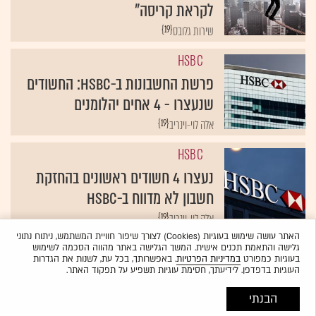
לקראת קריסה"
{19}
שירות גלובס
HSBC
פרשת החשבונות ב-HSBC: החשודים
שנעצרו - 4 אחים יהלומנים
{19}
אלה לוי-וינריב
HSBC
נעצרו 4 חשודים ראשונים בהחזקת
חשבון לא מדווח ב-HSBC
{19}
אלה לוי-וינריב
האתר עושה שימוש בעוגיות (Cookies) לצורך שיפור חוויית המשתמש, ניתוח נתוני
HSBC
גלישה והתאמת תכנים אישית. המשך הגלישה באתר מהווה הסכמה לשימוש
בעוגיות כמפורט
במדיניות הפרטיות
. באפשרותך, בכל עת, לשנות את הגדרות
בנק ישראל צריך לדאוג? ב-HSBC
העוגיות בדפדפן. לידיעתך, חסימת עוגיות תשפיע על תפקוד האתר.
מעריכים שהדולר יצנח ב-4.5%
הבנתי
{19}
סוניה גורודיסקי