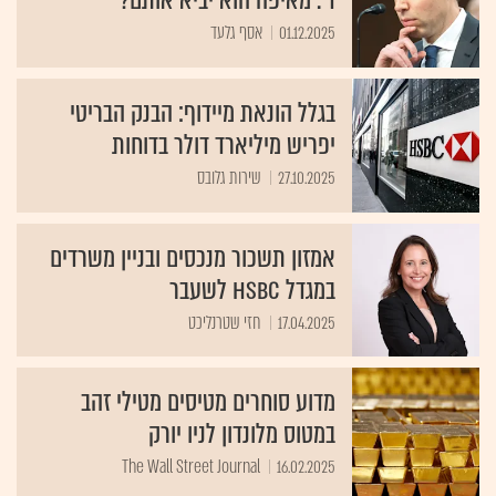
ד'. מאיפה הוא יביא אותם?
01.12.2025
אסף גלעד
בגלל הונאת מיידוף: הבנק הבריטי
יפריש מיליארד דולר בדוחות
27.10.2025
שירות גלובס
אמזון תשכור מנכסים ובניין משרדים
במגדל HSBC לשעבר
17.04.2025
חזי שטרנליכט
מדוע סוחרים מטיסים מטילי זהב
במטוס מלונדון לניו יורק
The Wall Street Journal
16.02.2025