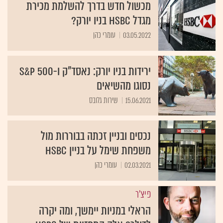
מכשול חדש בדרך להשלמת מכירת
מגדל HSBC בניו יורק?
03.05.2022
עומרי כהן
ירידות בניו יורק: נאסד"ק ו-S&P 500
נסוגו מהשיאים
15.06.2021
שירות גלובס
נכסים ובניין זכתה בבוררות מול
משפחת שימל על בניין HSBC
02.03.2021
עומרי כהן
פיצ'ר
הראלי במניות יימשך, ומה יקרה