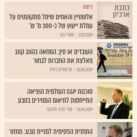
ניתוח
אלשטיין והאחים שימל מתקוטטים על
עמלת ייעוץ של כ-200 מ' ש'
17.12.2019
עומרי כהן
העובדים או סין: המחאה בהונג קונג
מאלצת את החברות לבחור
26.08.2019
וול סטריט ג'ורנל
סוכנות S&P העולמית הוציאה
התייחסות לתיאום המחירים בטבע
16.05.2019
שירי חביב-ולדהורן
התחזית הפסימית למניית טבע: תחזור