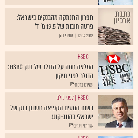
תפרון התנתקה מהבנקים בישראל:
פרעה חובות של 19.5 מ' ד'
12.04.2018
עומרי כהן
HSBC
המלצה חמה על הדולר של בנק HSBC:
הדולר לפני תיקון
{19}
עמירם ברקת
HSBC
| לפני כולם
רשות המסים הקפיאה חשבון בנק של
ישראלי בהונג-קונג
{19}
אלה לוי-וינריב