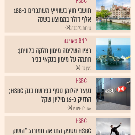
HSBC
תושבי חוץ בשווייץ משתכרים כ-188
אלף דולר בממוצע בשנה
{19}
שירות בלומברג
BNP פאריבה
רציו השלימה מימון חלקה בלוויתן:
חתמה על מימון בנקאי בכיר
{19}
ניצן כהן
HSBC
נעצר יהלומן נוסף בפרשת בנק HSBC;
החזיק כ-16 מיליון שקל
{19}
אלה לוי-וינריב
HSBC
HSBC מספק התראה חמורה: "השוק