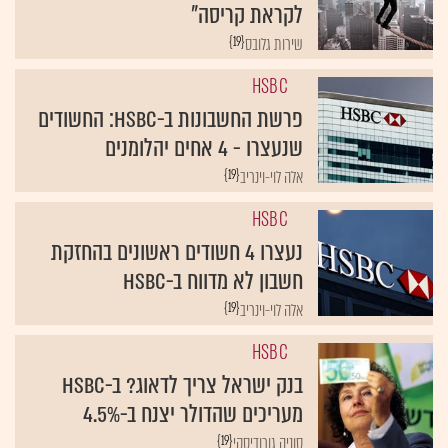
לקראת קריסה"
{19}
שירות גלובס
HSBC
פרשת החשבונות ב-HSBC: החשודים
שנעצרו - 4 אחים יהלומנים
{19}
אלה לוי-וינריב
HSBC
נעצרו 4 חשודים ראשונים בהחזקת
חשבון לא מדווח ב-HSBC
{19}
אלה לוי-וינריב
HSBC
בנק ישראל צריך לדאוג? ב-HSBC
מעריכים שהדולר יצנח ב-4.5%
{19}
סוניה גורודיסקי