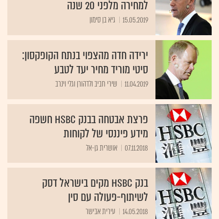
למחירה מלפני 20 שנה
15.05.2019
גיא בן סימון
ירידה חדה מהצפוי בנתח הקופקסון:
סיטי מוריד מחיר יעד לטבע
11.04.2019
שירי חביב ולדהורן וגלי וינרב
פרצת אבטחה בבנק HSBC חשפה
מידע פיננסי של לקוחות
07.11.2018
אושרית גן-אל
בנק HSBC מקים בישראל דסק
לשיתוף-פעולה עם סין
14.05.2018
עירית אבישר