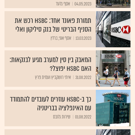
04.05.2023
אסף גלעד
תמורת פאונד אחד: HSBC רכש את
הסניף הבריטי של בנק סיליקון ואלי
13.03.2023
אסף אוני, ברלין
המאבק בין סין למערב מגיע לבנקאות:
האם HSBC יפוצל?
31.08.2022
איתי רושקביץ ועמית פרץ
כך ב-HSBC עוזרים לעובדים להתמודד
עם האינפלציה בבריטניה
01.08.2022
שירות גלובס