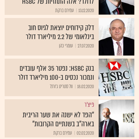
לדולר? אלה התחזיות של HSBC
13.12.2020
עמירם ברקת
דלק קידוחים יוצאת לגיוס חוב
בינלאומי של 2.2 מיליארד דולר
27.07.2020
עומרי כהן
בנק HSBC: נפטר 35 אלף עובדים
ונמכור נכסים ב-100 מיליארד דולר
18.02.2020
וול סטריט ג'ורנל
פיצ'ר
"הפד לא ישנה את שער הריבית
בארה"ב בשנתיים הקרובות"
02.02.2020
עמירם ברקת