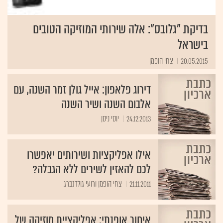
בדיקת "גלובס": אלה שירותי המוזיקה הטובים
בישראל
20.05.2015
צחי הופמן
דירוג פלאפון: אייל גולן זמר השנה, עם
אלבום השנה ושיר השנה
24.12.2013
יוסי ניסן
אילו אפליקציות ושירותים יאפשרו
לכם להאזין לשירים ללא הגבלה?
21.11.2011
צחי הופמן ורועי גולדנברג
איחור אופנתי: אפליקציית מוזיקה של