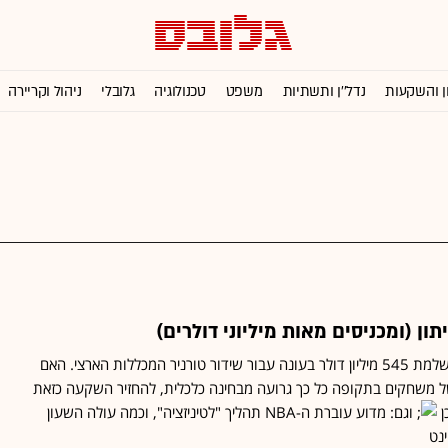
ן והשקעות
נדל''ן ותשתיות
משפט
טכנולוגיה
גלובלי
ניהול וקריירה
ון (ומכניסים מאות מיליוני דולרים)
CBS משלמת 545 מיליון דולר בעונה עבור שידור טורניר המכללות הארצי. האם
משחקים בתקופה כל כך גרועה מבחינה כלכלית, להחזיר השקעה כזאת
ן
וגם: מדוע עוברת ה-NBA תהליך "לטיניזציה", וכמה עולה השעון
נט