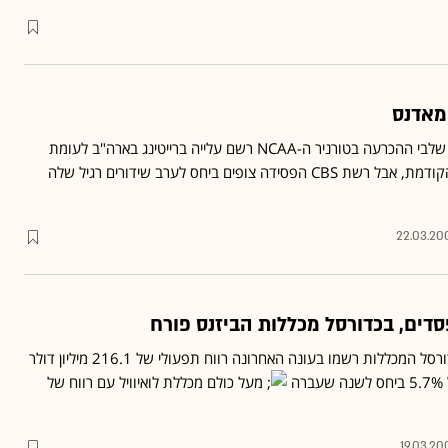
מאדנס
ערב השידורים הראשון של שלבי ההכרעה בטורניר ה-NCAA רשם עלייה ברייטינג בארה"ב לעומת
הערב הראשון של העונה הקודמת, אבל רשת CBS הפסידה צופים ביחס לערב שידורים רגיל שלה
22.03.20
20 הקבוצות הגדולות בכדורסל המכללות רשמו בעונה האחרונה רווח תפעולי של 216.1 מיליון דולר
ה
מעל כולם מכללת לואיוויל עם רווח של
19.03.20