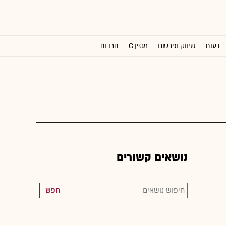
דעות
שיווק ופרסום
מגזין G
תרבות
וול סטריט ג'ורנל
נושאים קשורים
חפש