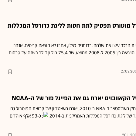
ם, ג'נרל מוטורס תפסיק לתת חסות לליגת כדורסל המכללות
 הרכב עשו את שלהם: "בזמנים כאלו, אם זו לא הוצאה קריטית, אנחנו
החברה הוציאה בין 2005 ל-2008 ממוצע של 75.4 מיליון דולר בשנה על פרסום
27.02.20
קאוובויס יארח גם את הפיינל פור של ה-NCAA
אחרי שנבחר לארח את משחק האולסטאר ב-NBA ב-2010, יארח האצטדיון של קבוצת הפוטבול גם
של ליגת כדורסל המכללות האמריקנית ב-2014
כ-93 אלף אוהדים
20.11.20