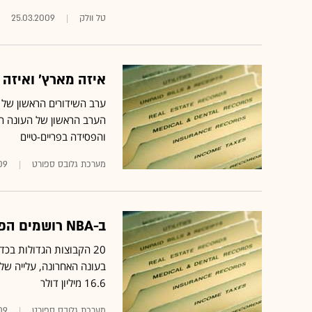
טל וולק
25.03.2009
איזה מארץ' ואיזה 
והפסידה בפריים-טיים
מערכת גלובס ספורט
09
ב-NBA רושמים הפסדים, בכדורסל מכללות הביזנס פורח
בעונה האחרונה, עלייה של 5.7% ביחס לשנה שעבר
16.6 מיליון דולר
מערכת גלובס ספורט
09